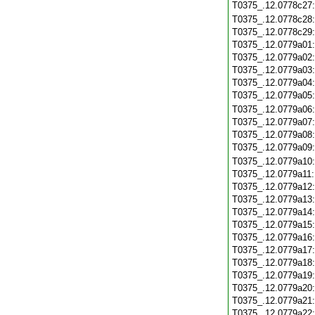
T0375_.12.0778c27
T0375_.12.0778c28
T0375_.12.0778c29
T0375_.12.0779a01
T0375_.12.0779a02
T0375_.12.0779a03
T0375_.12.0779a04
T0375_.12.0779a05
T0375_.12.0779a06
T0375_.12.0779a07
T0375_.12.0779a08
T0375_.12.0779a09
T0375_.12.0779a10
T0375_.12.0779a11
T0375_.12.0779a12
T0375_.12.0779a13
T0375_.12.0779a14
T0375_.12.0779a15
T0375_.12.0779a16
T0375_.12.0779a17
T0375_.12.0779a18
T0375_.12.0779a19
T0375_.12.0779a20
T0375_.12.0779a21
T0375_.12.0779a22