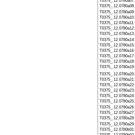
T0375_.12.0780a07
T0375_.12.0780a08
T0375_.12.0780a09
T0375_.12.0780a10
T0375_.12.0780a11
T0375_.12.0780a12
T0375_.12.0780a13
T0375_.12.0780a14
T0375_.12.0780a15
T0375_.12.0780a16
T0375_.12.0780a17
T0375_.12.0780a18
T0375_.12.0780a19
T0375_.12.0780a20
T0375_.12.0780a21
T0375_.12.0780a22
T0375_.12.0780a23
T0375_.12.0780a24
T0375_.12.0780a25
T0375_.12.0780a26
T0375_.12.0780a27
T0375_.12.0780a28
T0375_.12.0780a29
T0375_.12.0780b01
T0375_.12.0780b02