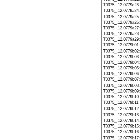
T0375_.12.0779a23
T0375_.12.0779a24
T0375_.12.0779a25
T0375_.12.0779a26
T0375_.12.0779a27
T0375_.12.0779a28
T0375_.12.0779a29
T0375_.12.0779b01
T0375_.12.0779b02
T0375_.12.0779b03
T0375_.12.0779b04
T0375_.12.0779b05
T0375_.12.0779b06
T0375_.12.0779b07
T0375_.12.0779b08
T0375_.12.0779b09
T0375_.12.0779b10
T0375_.12.0779b11
T0375_.12.0779b12
T0375_.12.0779b13
T0375_.12.0779b14
T0375_.12.0779b15
T0375_.12.0779b16
T0375_.12.0779b17