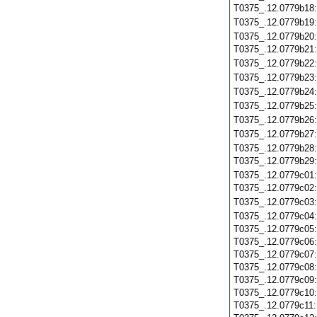
T0375_.12.0779b18
T0375_.12.0779b19
T0375_.12.0779b20
T0375_.12.0779b21
T0375_.12.0779b22
T0375_.12.0779b23
T0375_.12.0779b24
T0375_.12.0779b25
T0375_.12.0779b26
T0375_.12.0779b27
T0375_.12.0779b28
T0375_.12.0779b29
T0375_.12.0779c01
T0375_.12.0779c02
T0375_.12.0779c03
T0375_.12.0779c04
T0375_.12.0779c05
T0375_.12.0779c06
T0375_.12.0779c07
T0375_.12.0779c08
T0375_.12.0779c09
T0375_.12.0779c10
T0375_.12.0779c11