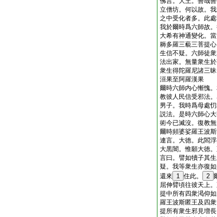
佛言。大王。善哉善
立僧坊。何以故。我
之中受化者多。此處
我於爾時爲六師故。
大希有神通變化。當
耨多羅三藐三菩提心
生信不疑。六師徒衆
法出家。無量衆生於
衆生得陀羅尼諸三昧
洹果至阿羅漢果
爾時六師内心慚愧。
教彼人民信受邪法。
男子。我時爲母處忉
説法。是時六師心大
術今已滅沒。復教無
爾時頻婆娑羅王波斯
連言。大徳。此閻浮
大黒闇。惟願大徳。
言曰。譬如犢子其生
疑。我等衆生亦復如
還來
1
住此。
2
屈伸臂頃往彼天上。
提中所有四衆渇仰如
羅王波斯匿王及四衆
提所有衆生邪見増長