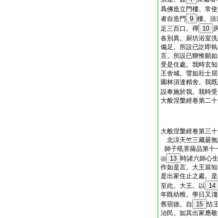
爲佛造立門樓。常使
者自造門
9
樓。須
足三百口。禪
10
各別異。厨坊浴室洗
備足。所設已訖即執
言。所設已辦惟願如
受是住處。我時玄知
王舍城。譬如壯士屈
園林須達精舍。我既
設奉施於我。我時受
大般涅槃經卷第二十
大般涅槃經卷第三十
北涼天竺三藏曇
師子吼菩薩品第十
◎
13
時諸六師心
作如是言。大王當知
是出家住止之處。是
至此。大王。以
14
年既幼稚。學日又淺
舊宿徳。自
15
怙
治民。如其出家應敬