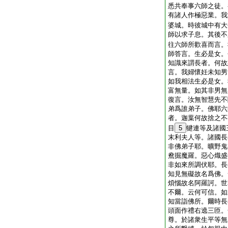
悉共奉事六師之徒。
有諸人作極惡業。我
婆城。時彼城中有大
師以求子息。其後不
往六師所歡喜而言。
師答言。生必是女。
知識來謂長者。何故
言。我婦懷妊未知男
如我相法生必是女。
富無量。如其非男無
復言。汝無智慧先不
弟爲誰弟子。佛耶六
者。迦葉何故捨之不
目
5
犍連等及諸國
末利夫人等。諸國長
非佛弟子耶。曠野鬼
鴦掘魔羅。惡心熾盛
非如來所調伏耶。長
知見無礙故名爲佛。
煩惱故名阿羅訶。世
不爾。云何可信。如
知當詣佛所。爾時長
頭面作禮右遶三匝。
尊。於諸衆生平等無