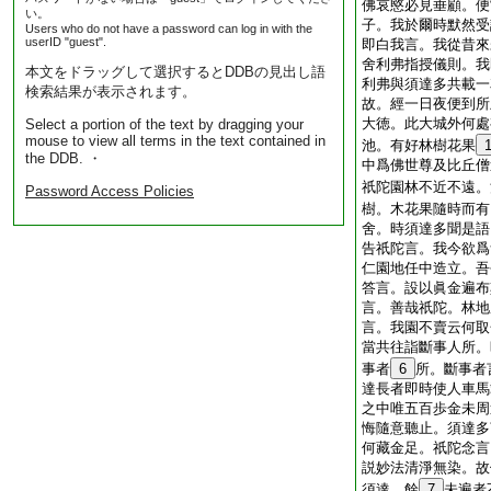
佛哀愍必見垂顧。便
い。
子。我於爾時默然受
Users who do not have a password can log in with the
userID "guest".
即白我言。我從昔來
舍利弗指授儀則。我
本文をドラッグして選択するとDDBの見出し語
利弗與須達多共載一
検索結果が表示されます。
故。經一日夜便到所
大徳。此大城外何處
Select a portion of the text by dragging your
mouse to view all terms in the text contained in
池。有好林樹花果
the DDB. ・
中爲佛世尊及比丘僧
祇陀園林不近不遠。
Password Access Policies
樹。木花果隨時而有
舍。時須達多聞是語
告祇陀言。我今欲爲
仁園地任中造立。吾
答言。設以眞金遍布
言。善哉祇陀。林地
言。我園不賣云何取
當共往詣斷事人所。
事者
6
所。斷事者
達長者即時使人車馬
之中唯五百歩金未周
悔隨意聽止。須達多
何藏金足。祇陀念言
説妙法清淨無染。故
須達。餘
7
未遍者