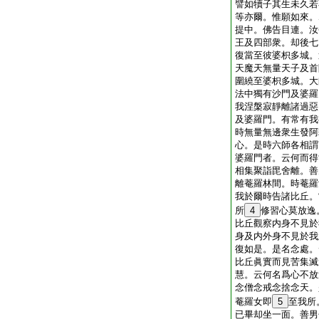
譬如犢子其生未久若
等亦爾。惟願如來。
提中。佛告目連。汝
王及四部衆。却後七
復當至彼婆枳多城。
天魔天無量天子及首
圍繞至婆枳多城。大
法中獨有沙門及婆羅
我涅槃寂靜離諸過惡
及婆羅門。有常有我
時無量無邊衆生發阿
心。是時六師各相謂
婆羅門者。云何而得
相集聚詣毘舍離。善
離菴羅林間。時菴羅
我於爾時告諸比丘。
所
4
修習心莫放逸
比丘觀察内身不見於
身及内外身不見於我
復如是。是名念處。
比丘眞實而見苦集滅
慧。云何名爲心不放
念僧念戒念捨念天。
菴羅女即
5
至我所
已畢却坐一面。善男