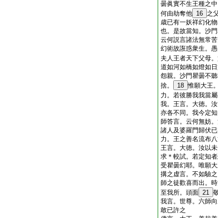
曇眞實不生王種之中
何由劫奪他
16
之
歳已有一妖祥幻化物
也。是故當知。沙門
云何説言諸法無常苦
幻術故誑惑衆生。愚
夫人王者天下父母。
道如河如橋如燈如日
怨親。沙門瞿曇不聽
捨。
18
惟願大王
力。若彼勝我我當屬
我。王言。大徳。汝
亦各不同。我今定知
師答言。云何無妨。
諸人及婆羅門歸伏已
力。王之善名流布八
王言。大徳。汝以未
求＊較試。若定知者
受瞿曇幻耶。唯願大
搆之虚言。不如驗之
師之徒歡喜而出。時
至我所。頭面
21
我言。世尊。六師向
敢已許之