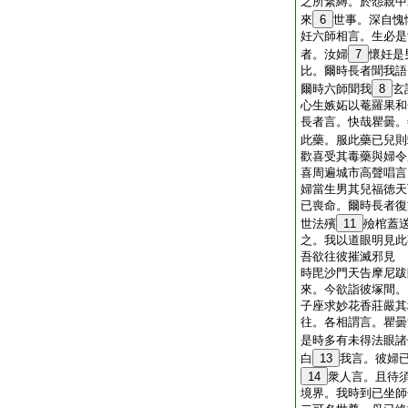
之所繋縛。於怨親中
來
6
世事。深自愧
妊六師相言。生必是
者。汝婦
7
懷妊是
比。爾時長者聞我語
爾時六師聞我
8
玄
心生嫉妬以菴羅果和
長者言。快哉瞿曇。
此藥。服此藥已兒則
歡喜受其毒藥與婦令
喜周遍城市高聲唱言
婦當生男其兒福徳天
已喪命。爾時長者復
世法殯
11
殮棺蓋
之。我以道眼明見此
吾欲往彼摧滅邪見
時毘沙門天告摩尼跋
來。今欲詣彼塚間。
子座求妙花香莊嚴其
往。各相謂言。瞿曇
是時多有未得法眼諸
白
13
我言。彼婦
14
衆人言。且待
境界。我時到已坐師