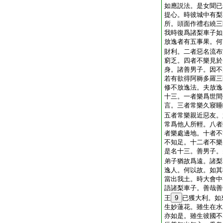
如應説法。是女聞已
提心。時彼城中有梨
所。頭面作禮右繞三
我時復爲諸梨車子如
放逸者有五事果。何
財利。二者惡名流布
窮乏。四者不樂見於
身。諸善男子。因不
若有欲得阿耨多羅三
修不放逸法。夫放逸
十三。一者樂爲世間
言。三者常樂久寢睡
五者常樂親近惡友。
常爲他人所輕。八者
者樂處邊地。十者不
不知足。十二者不樂
是名十三。善男子。
弟子猶故爲遠。諸梨
逸人。何以故。如其
當出我土。時大會中
語諸梨車子。善哉善
王
9
已獲大利。如
生妙蓮花。雖生在水
亦如是。雖生彼國不