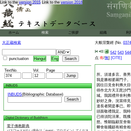
Link to the
version 2015
Link to the
version 2018
ホーム
検索
ご挨拶
組織
利
大正蔵検索
大般涅槃經 (No.
037
542
543
544
点:
有
/
無
]
[CITE]
punctuation
Hangul
Eng
TextNo.
Vol.
Page
所。須達多言。善男
我是勝相婆羅門子。
因往日見舍利弗大目
INBUDS
得作北方天王毘沙門
INBUDS
(Bibliographic Database)
城。我因禮拜舍利弗
Search
妙好之身。況當得見
達長者聞是事已。即
頭面敬禮我足。我時
已得須陀洹果。既獲
Digital Dictionary of Buddhism
慈。惟願臨顧至舍衞
電子佛教辭典
卿舍衞國頗有精舍相
パスワードがない場合は「guest」でログインしてくださ