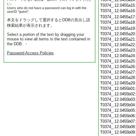
い。
T0374_.12.0455a15
Users who do not have a password can log in with the
T0374_.12.0455a16
userID "guest".
T0374_.12.0455a17
本文をドラッグして選択するとDDBの見出し語
T0374_.12.0455a18
検索結果が表示されます。
T0374_.12.0455a19
T0374_.12.0455a20
Select a portion of the text by dragging your
mouse to view all terms in the text contained in
T0374_.12.0455a21
the DDB. ・
T0374_.12.0455a22
T0374_.12.0455a23
Password Access Policies
T0374_.12.0455a24
T0374_.12.0455a25
T0374_.12.0455a26
T0374_.12.0455a27
T0374_.12.0455a28
T0374_.12.0455a29
T0374_.12.0455b01
T0374_.12.0455b02
T0374_.12.0455b03
T0374_.12.0455b04
T0374_.12.0455b05
T0374_.12.0455b06
T0374_.12.0455b07
T0374_.12.0455b08
T0374_.12.0455b09