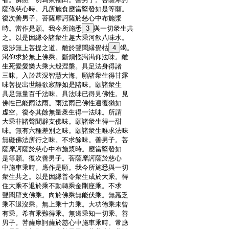
:
薩修慈心時。凡所施食應當堅發如是等願。
:
復次善男子。菩薩摩訶薩於慈心中布施漿
:
時。當作是願。我今所施悉
3
與一切衆生共
:
之。以是因縁令諸衆生趣大乘河飮八味水。
:
速渉無上菩提之道。離於聲聞縁覺枯
4
竭。
:
渇仰求於無上佛乘。斷煩惱渇渇仰法味。離
:
生死愛愛樂大乘大般涅槃。具足法身得諸
:
三昧。入於甚深智慧大海。願諸衆生得甘露
:
味菩提出世離欲寂靜如是諸味。願諸衆生
:
具足無量百千法味。具法味已得見佛性。見
:
佛性已能雨法雨。雨法雨已佛性遍覆猶如
:
虚空。復令其餘無量衆生得一法味。所謂
:
大乘非諸聲聞辟支佛味。願諸衆生得一甜
:
味。無有六種差別之味。願諸衆生唯求法味
:
無礙佛法所行之味。不求餘味。善男子。菩
:
薩摩訶薩於慈心中布施漿時。應當堅發如
:
是等願。復次善男子。菩薩摩訶薩於慈心
:
中施車乘時。應作是願。我今所施悉與一切
:
衆生共之。以是因縁普令衆生成於大乘。得
:
住大乘不退於乘不動轉乘金剛座乘。不求
:
聲聞辟支佛乘。向於佛乘無能伏乘。無羸乏
:
乘不退沒乘。無上乘十力乘。大功徳乘未曾
:
有乘。希有乘難得乘。無邊乘知一切乘。善
:
男子。菩薩摩訶薩於慈心中施車乘時。常應