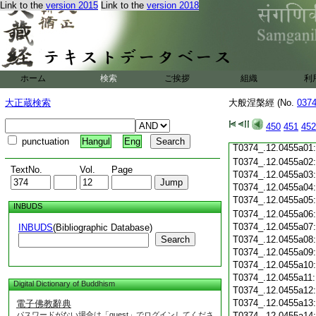
Link to the
version 2015
Link to the
version 2018
T0374_.12.0454c19
T0374_.12.0454c20
T0374_.12.0454c21
T0374_.12.0454c22
T0374_.12.0454c23
T0374_.12.0454c24
ホーム
検索
ご挨拶
組織
利
T0374_.12.0454c25
T0374_.12.0454c26
大正蔵検索
大般涅槃經 (No.
037
T0374_.12.0454c27
T0374_.12.0454c28
450
451
452
T0374_.12.0454c29
punctuation
Hangul
Eng
T0374_.12.0455a01
T0374_.12.0455a02
TextNo.
Vol.
Page
T0374_.12.0455a03
T0374_.12.0455a04
T0374_.12.0455a05
INBUDS
T0374_.12.0455a06
T0374_.12.0455a07
INBUDS
(Bibliographic Database)
Search
T0374_.12.0455a08
T0374_.12.0455a09
T0374_.12.0455a10
T0374_.12.0455a11
Digital Dictionary of Buddhism
T0374_.12.0455a12
T0374_.12.0455a13
電子佛教辭典
パスワードがない場合は「guest」でログインしてくださ
T0374_.12.0455a14