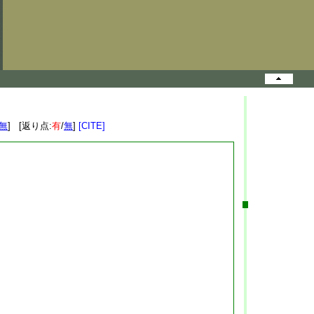
無
] [返り点:
有
/
無
]
[CITE]