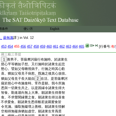
:
子。譬如有人身被毒箭。其人眷屬欲令安隱
:
爲除毒故。即命良醫而爲拔箭。彼人方言且
:
待莫觸。我今當觀。如是毒箭從何方來。誰之
:
所射爲是刹利婆羅門毘舍首陀。復更作念。
:
是何木耶竹耶柳耶。其鏃鐵者何冶所出剛
:
耶柔耶。其毛羽者是何鳥翼烏鵄鷲耶。
12
所
用条件
使い方
English
:
有毒者爲從作生自然而有。爲是人毒惡蛇
:
毒耶。如是癡人竟
13
未能知尋便命終。善男子。
4_
曇無讖
譯 ) in Vol. 12
:
菩薩亦爾。若行施時分別受者持戒破戒乃
:
至果報終不能施。若不能施則不具足檀波
453
454
455
456
457
458
459
460
461
462
463
464
465
[行番号:
有
/
:
羅蜜。若不具足檀波羅蜜。則不能成阿耨多
:
羅三藐三菩提
:
1
善男子。菩薩摩訶薩行布施時。於諸衆生
:
慈心平等猶如子想。又行施時於諸衆生起悲
:
愍心。譬如父母瞻視病子。行施之時其心歡
:
喜。猶如父母見子病愈。既施之後其心放捨。
:
猶如父母見子長大能自
2
在活。是菩薩摩訶
:
薩於慈心中布施食時。常作是願。我今所施
:
悉與一切衆生共之。以是因縁令諸衆生得大
:
智食。勤進迴向無上大乘。願諸衆生得善智
:
食。不求聲聞縁覺之食。願諸衆生得法喜食
:
不求愛食。願諸衆生悉得般若波羅蜜食皆
:
令充滿。攝取無礙増上善根。願諸衆生悟解
:
空相得無礙身猶如虚空。願諸衆生常爲受
:
者。憐愍一切爲衆福田。善男子。菩薩摩訶