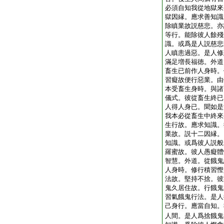
必須自知我從地獄來
獄因縁。應求善知識
除瞋業故説慈悲。亦
等行。能除彼人餘殘
識。或爲是人説慈悲
人瞋恚過惡。是人修
滿足増長福徳。外道
畜生已前作人身時。
習癡故便行惡業。由
本受畜生身時。與諸
儀式。彼從畜生終已
人得人身已。聞如是
我本必從畜生中終來
生行故。應求知識。
業故。説十二因縁。
知識。或爲彼人説般
羅蜜故。彼人愚癡體
智慧。外道。從餓鬼
人身時。修行積習慳
法故。堅持不捨。彼
鬼久居住故。行餓鬼
習氣餓鬼行法。是人
己身行。應當自知。
人間。是人爲捨餓鬼