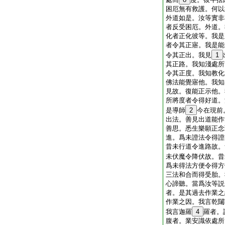
困厄無有救護。何以
外道如是。汝等實非
者反受困厄。外道。
化者正化彼等。我是
者令其正寤。我是能
令其正出。我見
1
其正路。我知淺處所
令其正度。我知教化
佛法能覺寤他。我知
見故。復能正示他。
所將度者令得好道。
是導師
2
今在現前
出法。善見出道能作
善思。悉生樂願正念
進。爲未證法令得證
昔未行道令進路故。
未伏魔令降伏故。昔
爲未得法方便令得方
三法和合而得受胎。
心諦聽。當爲汝等説
者。是其過去作業之
作業之因。我言乾闥
我言迦羅
4
羅者。
腹者。業安識依處所