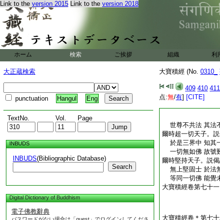
Link to the
version 2015
Link to the
version 2018
ホーム
検索
ご挨拶
組織
利
大正蔵検索
大寶積經 (No.
0310_
409
410
411
点:
無
/
有
]
[CITE]
punctuation
Hangul
Eng
TextNo.
Vol.
Page
世尊不共法 其法
爾時超一切天子。説
於是三界中 知其
INBUDS
一切無如佛 故號
INBUDS
(Bibliographic Database)
爾時堅持天子。説偈
Search
無上堅固士 於法
等同一切佛 能覺
大寶積經卷第七十一
Digital Dictionary of Buddhism
電子佛教辭典
大寶積經卷＊第七十
パスワードがない場合は「guest」でログインしてくださ