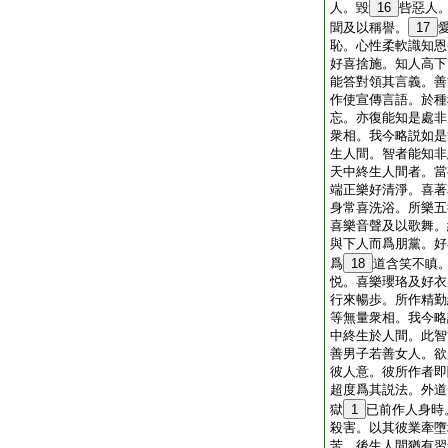
人。毀
16
呰惡人
聞及以稱譽。
17
恥。心性柔軟識知恩
好喜捨施。知人高下
能答對領其言義。善
作使宣傳言語。於種
忘。亦復能知是處非
衆相。我今略説如是
生人間。智者能知非
天中終生人間者。當
端正樂好清淨。喜著
身常喜洗浴。所樂五
喜樂音聲及以歌舞。
與下人而爲朋黨。好
爲
18
道含笑不瞋
悦。喜樂瓔珞及好衣
行來暢歩。所作精勤
等無量衆相。我今略
中終生於人間。此智
善男子若善女人。欲
彼人意。彼所作者即
超度爲其説法。外道
獄
1
已前作人身時
殺害。以其彼業牽墮
苦。後生人間猶有習