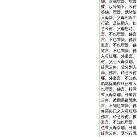
佛。善哉瞿曇。瞿曇
彼。汝等知不。云何
答佛。瞿曇。我諸論
入母腹。父母相近生
行欲。是故胎入。如
意云何。父母思時。
言。不也瞿曇。佛言
言。不也瞿曇。佛言
道言。不也瞿曇。佛
道言。不也瞿曇。佛
入母腹耶。外道言。
何。父心入母腹耶。
於意云何。父分別入
曇。佛言。於意云何
耶。外道言。不知也
胎爲從地獄終已來入
也瞿曇。佛言。於意
來入母腹耶。外道言
云何。彼胎爲從餓鬼
言。不知也瞿曇。佛
修羅終已來入母腹耶
佛言。於意云何。彼
道言。不知也瞿曇。
色來入母腹耶。外道
於意云何。受想行識