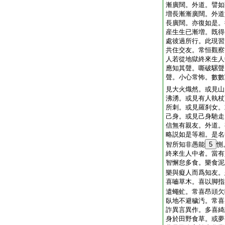
漸廣闊。外道。譬如
増長漸漸廣闊。外道
長廣闊。亦復如是。
産生生已漸増。既得
處彼過所行。此現習
共住交友。常恒觀察
人若從地獄終來生人
應知其聲。嘶破騾聲
聲。小心常怖。數數
見大火熾然。或見山
沸湧。或見有人執杖
所刺。或見羅刹女。
己身。或見己身馳走
信無有親友。外道。
略説如是等相。是名
智所知非愚能
5
惻
終來生人中者。當有
智懈怠多食。樂食泥
樂與癡人而爲知友。
喜嚙草木。喜以脚指
遣蠅虻。常喜昂頭欠
臥地不避穢汚。常喜
詐異言異作。多喜綺
身於田野食草。或夢