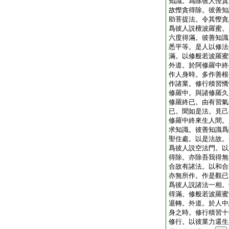
知識。爲除彼人慳貪
故慳貪得除。彼善知
助菩提法。令其慳貪
爲彼人説檀波羅蜜。
六度得滿。彼善知識
悉平等。是人以修法
滿。以修般若波羅蜜
外道。於阿修羅中終
作人身時。多作善根
作諸業。修行積習憍
修羅中。與諸修羅久
修羅終已。由有習氣
已。聞如是法。見己
修羅中終來生人間。
求知識。彼善知識爲
聖住處。以是法故。
爲彼人説空法門。以
得除。亦除吾我得無
合故有諸法。以和合
亦無所作。作是觀已
爲彼人説諸法一相。
得滿。修般若波羅蜜
退轉。外道。於人中
身之時。修行積習十
修行。以彼業力還生