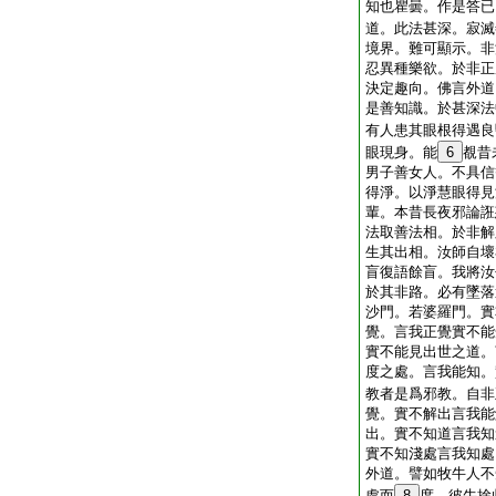
知也瞿曇。作是答已
道。此法甚深。寂滅
境界。難可顯示。非
忍異種樂欲。於非正
決定趣向。佛言外道
是善知識。於甚深法
有人患其眼根得遇良
眼現身。能
6
覩昔
男子善女人。不具信
得淨。以淨慧眼得見
輩。本昔長夜邪論誑
法取善法相。於非解
生其出相。汝師自壞
盲復語餘盲。我將汝
於其非路。必有墜落
沙門。若婆羅門。實
覺。言我正覺實不能
實不能見出世之道。
度之處。言我能知。
教者是爲邪教。自非
覺。實不解出言我能
出。實不知道言我知
實不知淺處言我知處
外道。譬如牧牛人不
處而
8
度。彼牛捨