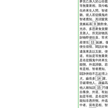
夢見己身入於山谷叢
等無量衆相。我今略
生終來生人間。智者
聽。彼人若從餓鬼終
智者應知。其頭髮黄
貪嫉妬喜
9
饒飮食
光赤。多思衆食貪樂
見善人。所見財物其
財物即便欣喜。常求
産便生
11
妬嫉。
便生悋惜。聞説好食
遺落果及以五穀。便
道。有如是等無量衆
是名從餓鬼中終來生
能惻。外道諦聽。若
有是相。智者應知。
鬪諍挾怨不忘起増上
犬。齒長多
14
露
舌破壞他人。疎齒高
他人雖知語
15
巧
自養身。外道。有如
如是等相。是名從阿
能知非愚所惻。外道
中者。當有是相。智