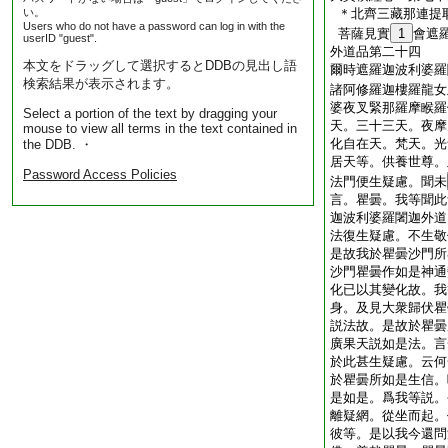
い。
＊北齊三藏那連提
Users who do not have a password can log in with the
菩薩見實
1
會遮
userID "guest".
外道品第二十四
本文をドラッグして選択するとDDBの見出し語
爾時遮羅迦波利婆羅
検索結果が表示されます。
諸阿修羅迦樓羅龍女
婆夜叉緊那羅摩睺羅
Select a portion of the text by dragging your
天。三十三天。夜摩
mouse to view all terms in the text contained in
化自在天。梵天。光
the DDB. ・
居天等。供養世尊。
Password Access Policies
法門便生疑慮。聞未
言。瞿曇。我等聞此
迦波利婆羅闍迦外道
法復生疑慮。不生敬
是故我於瞿曇沙門所
沙門瞿曇作如是神通
化已以其變化故。我
身。及見大衆歸伏瞿
説法故。是故於瞿曇
廣果天説如是法。言
於此甚生疑慮。云何
於瞿曇所如是生信。
是如是。爲我等説。
離疑網。從坐而起。
彼等。是以我今還問