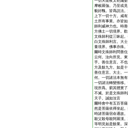
一切天龍夜叉乾闥婆
摩睺羅伽。乃至或見
貌好醜。皆爲説法。
上下一切十方。咸有
土所有事業。亦皆如
師利威神力也。時善
方佛土一切境界。歡
文殊師利從三昧起。
白文殊師利言。大士
量境界。佛事亦殊。
爾時文殊師利問善住
云何。汝向所見。東
乎。善住意言。不也
方及餘九方。如是十
善住意言。大士。一
何。一切諸法本無有
一切諸法轉變推移。
現所爲。窮其體實了
不滅。於是文殊師利
天子。誠如汝言
爾時會中有五百菩薩
然是菩薩依禪坐起。
時諸菩薩宿命通故。
殺父殺母殺阿羅漢。
等明見如是餘業。深