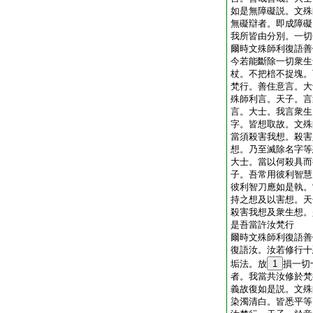
如是無障礙説。文殊
無礙辯者。即成障礙
我所皆由分別。一切
爾時文殊師利復語善
今若能斷除一切衆生
杖。不把棓不捉塊。
梵行。善住意言。大
殊師利言。天子。言
言。大士。我言衆生
字。皆想取故。文殊
當須殺害我想。殺害
想。乃至滅除名字等
大士。當以何殺具而
子。吾常用彼利智慧
彼利智刀應如是執。
持之想及以害想。天
殺害我想及衆生想。
是吾當許汝梵行
爾時文殊師利復語善
復語汝。汝若修行十
垢法。放
1
損一切
者。我當共汝修於梵
義故復如是説。文殊
染濁清白。皆悉平等