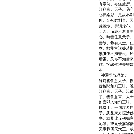
有章句。亦無處所。
師利言。天子。我心
心安柔忍。是故不剛
何。文殊師利言。天
縁覺境。是謂放心。
之内。而亦不惡貪恚
心。時善住意天子。
善哉。希有大士。仁
本。故能宣説妙若斯
無供佛不殖善根。所
所更。又亦不知當來
作。於諸佛法未曾建
本
神通證説品第九
爾時善住意天子。復
昔曾聞如幻三昧。唯
師利言。天子。汝欲
乎。善住意言。大士
如言即入如幻三昧。
佛國土。一切境界自
子。悉見東方恒沙佛
事。或見比丘稱揚宣
尼像。或見優婆塞優
天帝釋四天大王。或