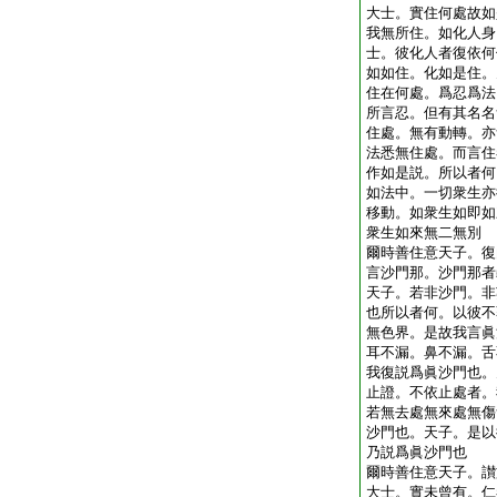
大士。實住何處故如
我無所住。如化人身
士。彼化人者復依何
如如住。化如是住。
住在何處。爲忍爲法
所言忍。但有其名名
住處。無有動轉。亦
法悉無住處。而言住
作如是説。所以者何
如法中。一切衆生亦
移動。如衆生如即如
衆生如來無二無別
爾時善住意天子。復
言沙門那。沙門那者
天子。若非沙門。非
也所以者何。以彼不
無色界。是故我言眞
耳不漏。鼻不漏。舌
我復説爲眞沙門也。
止證。不依止處者。
若無去處無來處無傷
沙門也。天子。是以
乃説爲眞沙門也
爾時善住意天子。讃
大士。實未曾有。仁