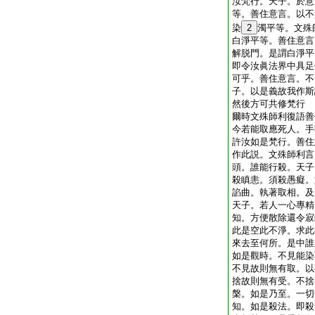
汝梵行。天子。於意
等。善住意言。以不
染
2
濁平等。文殊
白淨平等。善住意言
解脱門。是謂白淨平
即令汝眞法界中具足
可乎。善住意言。不
子。以是義故我作斯
然後方可共修梵行
爾時文殊師利復語善
今若能取應死人。手
許汝如是梵行。善住
作此説。文殊師利言
頭。誰能行殺。天子
殺瞋恚。須殺愚癡。
諂曲。執著取相。及
天子。若人一心專精
知。方便散除還令寂
此是空此不淨。求此
來去至何所。是中誰
如是觀時。不見能染
不見故則無有取。以
捨故則無有受。不捨
槃。如是乃至。一切
知。如是殺法。即殺