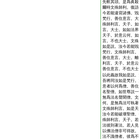
先斬其頭。是爲眞殺
爾時文殊師利。復語
今若能違背諸佛。毀
梵行。善住意言。大
殊師利言。天子。如
言。大士。如如法界
天子。於意云何。如
言。不也大士。文殊
如是説。汝今若能毀
梵行。文殊師利言。
善住意言。大士。離
利言。天子。於意云
善住意言。不也大士
以此義故我如是説。
吾將同汝如是梵行。
意者以何爲僧。善住
名聖僧。如世尊説一
無爲法名聲聞僧。文
何。是無爲法可執著
文殊師利言。如是天
汝今若能破壞聖僧。
殊師利言。天子。若
法彼則著法。若人見
以佛法僧非可得故。
法不識僧者。彼爲不