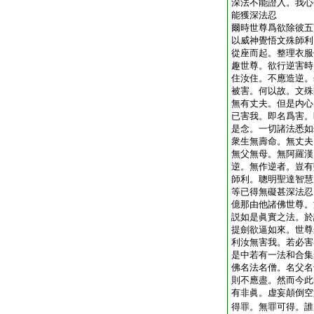
深法不能證入。我心
能獲深法忍
爾時世尊爲欲除彼五
以威神覺悟文殊師利
從座而起。整理衣服
趣世尊。欲行逆害時
住汝住。不應造逆。
被害。何以故。文殊
無有丈夫。但是内心
已害我。即名爲害。
是念。一切諸法悉如
衆生無壽命。無丈夫
無父無母。無阿羅漢
逆。無作逆者。豈有
師利。聰明聖達智慧
等已得無礙甚深法忍
億那由他諸佛世尊。
説如是眞實之法。於
提劍欲逼如來。世尊
利汝無害我。若必害
是中若有一法和合集
佛名法名僧。名父名
則不應盡。然而今此
有非眞。虚妄顛倒空
得罪。無罪可得。誰