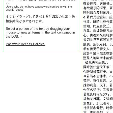
い。
微妙經典。與値佛出
Users who do not have a password can log in with the
有欲證須陀洹果。要
userID "guest".
證阿那含及阿羅漢。
本文をドラッグして選択するとDDBの見出し語
不著我乃能證法。證
検索結果が表示されます。
得故。爾時世尊告尊
當知。此五百比丘。
Select a portion of the text by dragging your
涅槃。非彼愚癡凡夫
mouse to view all terms in the text contained in
心。供養如來能得解
the DDB. ・
復因此乃至解脱速得
Password Access Policies
解脱。所以者何。以
若有善男子善女人。
經於耳雖不信受墮於
墮見入地獄者未能解
破凡夫相品第八
爾時善住意天子復白
今許我修梵行乎。文
今若能不念作求。不
梵行。善住意言。大
殊師利言。天子。若
作何名梵行。又復天
若無見得何名梵行。
當無梵行耶。文殊師
無梵行。所以者何。
行故我名梵行。時善
言。善哉善哉。大士