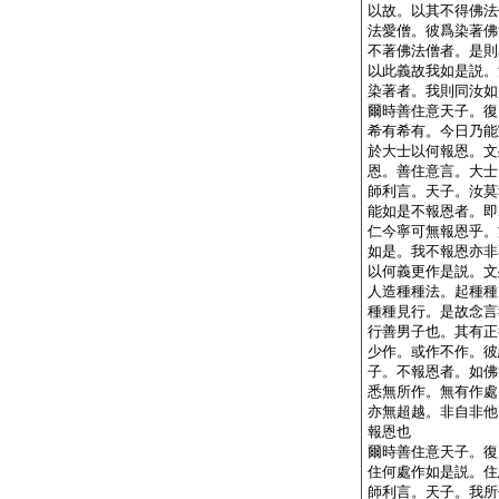
以故。以其不得佛法
法愛僧。彼爲染著佛
不著佛法僧者。是則
以此義故我如是説。
染著者。我則同汝如
爾時善住意天子。復
希有希有。今日乃能
於大士以何報恩。文
恩。善住意言。大士
師利言。天子。汝莫
能如是不報恩者。即
仁今寧可無報恩乎。
如是。我不報恩亦非
以何義更作是説。文
人造種種法。起種種
種種見行。是故念言
行善男子也。其有正
少作。或作不作。彼
子。不報恩者。如佛
悉無所作。無有作處
亦無超越。非自非他
報恩也
爾時善住意天子。復
住何處作如是説。住
師利言。天子。我所