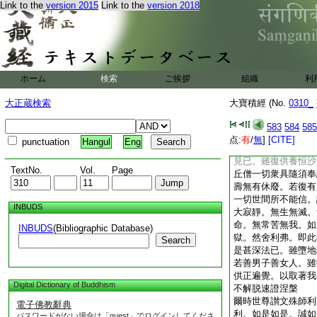
Link to the
version 2015
Link to the
version 2018
法時。彼大衆中有五
信受。生大恐怖起誹
去。即自見身墮大地
爾時尊者舍利弗白文
且住。勿説如此甚深
中五百比丘聞此法門
ホーム
検索
ご挨拶
組織
利
起誹謗心。即自見身
舍利弗言。舍利弗。
大正蔵検索
大寶積經 (No.
0310_
故。乃至無有一法墮
諸法無所生故。汝今
583
584
585
止勿宣是法。舍利弗
点:
有
/
無
]
[CITE]
punctuation
Hangul
Eng
我見。依止人見。依
見已。雖復供養恒沙
TextNo.
Vol.
Page
丘僧一切衆具隨須奉
壽無有休廢。若復有
一切世間所不能信。
INBUDS
大寂靜。無生無滅。
命。無常苦無我。如
INBUDS
(Bibliographic Database)
獄。然舍利弗。即此
Search
是甚深法已。雖墮地
若善男子善女人。雖
供正遍覺。以取著我
Digital Dictionary of Buddhism
不解脱速證涅槃
爾時世尊讃文殊師利
電子佛教辭典
利。如是如是。誠如
パスワードがない場合は「guest」でログインしてくださ