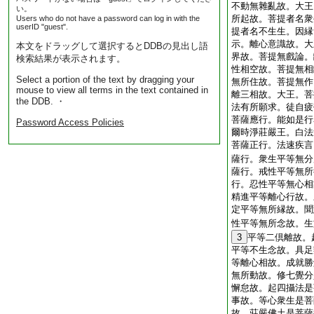
不動無雜亂故。大王
い。
所起故。菩提者名衆
Users who do not have a password can log in with the
userID "guest".
提者名不生生。因縁
示。離心意識故。大
本文をドラッグして選択するとDDBの見出し語
界故。菩提無戲論。
検索結果が表示されます。
性相空故。菩提無相
Select a portion of the text by dragging your
無所住故。菩提無作
mouse to view all terms in the text contained in
離三相故。大王。菩
the DDB. ・
法有所願求。徒自疲
菩薩應行。能如是行
Password Access Policies
爾時淨莊嚴王。白法
菩薩正行。法速疾言
薩行。衆生平等無分
薩行。戒性平等無所
行。忍性平等無心相
精進平等離心行故。
定平等無所縁故。聞
性平等無所念故。生
3
平等二倶離故。
平等不生念故。具足
等離心相故。成就勝
無所動故。修七覺分
懈怠故。起四攝法是
事故。等心衆生是菩
故。莊嚴佛土是菩薩