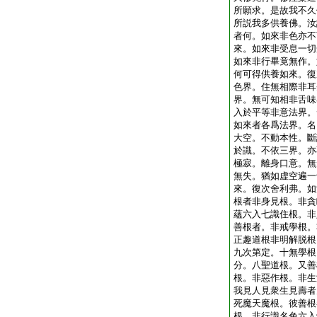
所願求。是故我不久
所説我多供養佛。汝
者何。如來非色亦不
來。如來非受息一切
如來非行畢竟無作。
何可得供養如來。復
色界。住無相際非耳
界。無可知相非舌味
入於平等非意法界。
如來者各爲法界。名
大空。不動本性。斷
於識。不依三界。亦
極寂。離身口意。無
無失。猶如虚空遍一
來。復次舍利弗。如
根者非身見根。非貪
蘊六入七識住根。非
善根者。非戒學根。
正趣道根非明解脱根
九次第定。十無學根
分。八聖道根。又善
根。非惡作根。非生
我見人見衆生見壽者
死魔天魔根。彼善根
根。非行識名色六入