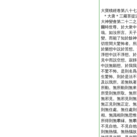
大寶積經卷第八十七
＊大唐＊三藏菩提
大神變會第二十二之
爾時世尊。於大衆中
哉。如汝所言。天子
變。而能了知於餘神
切世間大驚怖者。所
於樂想中説於苦想。
淨想中説不淨想。於
見中而説空想。寂靜
中説無願想。於我我
不驚不怖。是則名爲
生驚怖。則於是法不
及以我所。若無執著
所動。無所動則無來
所受則無所取。無所
無邪見。無邪見則無
無正見則無正定。無
則無住處。無住處則
相。無識相則無思惟
所得則無攀縁。無攀
不見自他。不見自他
則無熱惱。無熱惱故