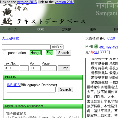
我於不思議 無上
Link to the
version 2015
Link to the
version 2018
已植於種子 終無
假令大地壞 大海
我所種善根 永無
了知衆生心 其性
深植菩提種 得無
ホーム
検索
ご挨拶
組織
利
如我今志樂 唯佛
天人乾闥婆 無有
大正蔵検索
大寶積經 (No.
0310_
我今終不求 諸天
我當得智慧 如佛
491
492
493
我於百千歳 親近
点:
有
/
無
]
[CITE]
punctuation
Hangul
Eng
發趣菩提故 修此
我今與千子 及後
TextNo.
Vol.
Page
願常供養佛 爲成
我今得善利 善見
善得聞此法 愛樂
INBUDS
若愛樂菩提 則爲
憐愍衆生故 不捨
INBUDS
(Bibliographic Database)
爾時衆中有菩薩名法
Search
大王。汝不隨順如來
提。何以故。大王。
去無知無行非色非相
無所觸礙。本性清淨
Digital Dictionary of Buddhism
處。諸法平等故。菩
電子佛教辭典
提寂靜止息相故。菩
パスワードがない場合は「guest」でログインしてくださ