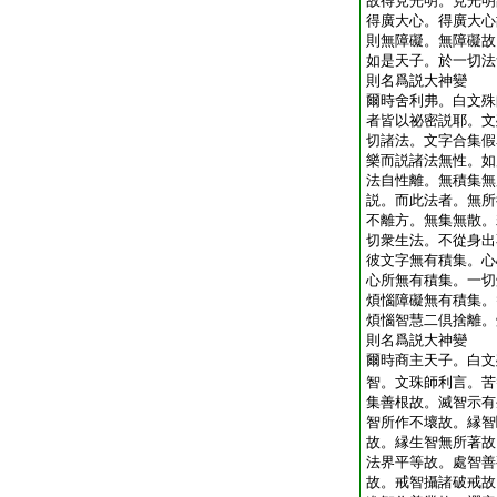
故得見光明。見光明
得廣大心。得廣大心
則無障礙。無障礙故
如是天子。於一切法
則名爲説大神變
爾時舍利弗。白文殊
者皆以祕密説耶。文
切諸法。文字合集假
樂而説諸法無性。如
法自性離。無積集無
説。而此法者。無所
不離方。無集無散。
切衆生法。不從身出
彼文字無有積集。心
心所無有積集。一切
煩惱障礙無有積集。
煩惱智慧二倶捨離。
則名爲説大神變
爾時商主天子。白文
智。文珠師利言。苦
集善根故。滅智示有
智所作不壞故。縁智
故。縁生智無所著故
法界平等故。處智善
故。戒智攝諸破戒故