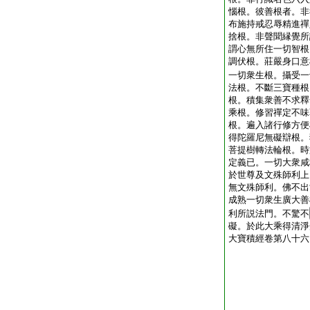
惱根。彼善根者。非
布施持戒忍辱精進禪
捨根。非聲聞縁覺所
謂心無所住一切智根
調伏根。莊嚴身口意
一切衆生根。攝受一
法根。不斷三寶種根
根。積集衆善不求釋
乘根。修習禪定不味
根。遍入諸行修方便
得陀羅尼無礙辯根。
菩提樹轉法輪根。時
定義已。一切大衆咸
於世尊及文殊師利上
無文殊師利。佛不出
成熟一切衆生廣大善
利所説法門。不驚不
礙。於此大乘得清淨
大寶積經卷第八十六