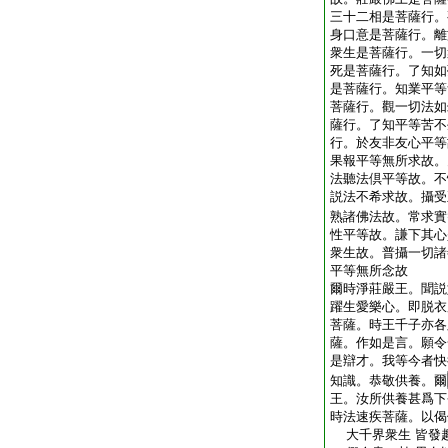
三十二相是菩薩行。
身口意是菩薩行。離
衆生是菩薩行。一切
死是菩薩行。了知如
是菩薩行。知業平等
菩薩行。觀一切法如
薩行。了知平等苦不
行。於友非友心平等
果報平等無所求故。
法聽法倶平等故。不
説法不希求故。攝受
熟諸佛法故。常求實
性平等故。謙下其心
衆生故。普攝一切諸
平等無所念故
爾時淨莊嚴王。聞説
躍生愛樂心。即脱衣
菩薩。時王千子亦各
薩。作如是言。願令
是辯才。我等今者快
知識。恭敬供養。爾
王。汝所供養甚爲下
時法速疾菩薩。以偈
大千界衆生 皆發