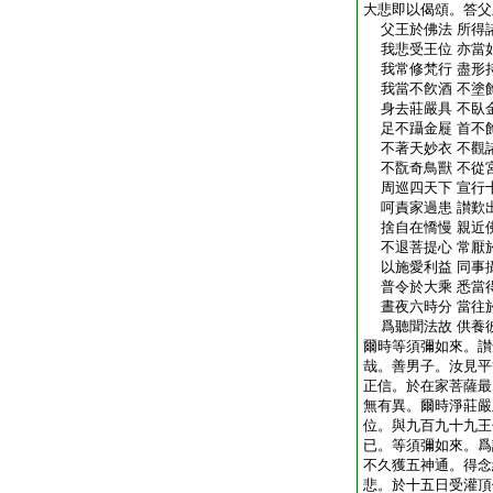
大悲即以偈頌。答父
父王於佛法 所得
我悲受王位 亦當
我常修梵行 盡形
我當不飮酒 不塗
身去莊嚴具 不臥
足不躡金屣 首不
不著天妙衣 不觀
不翫奇鳥獸 不從
周巡四天下 宣行
呵責家過患 讃歎
捨自在憍慢 親近
不退菩提心 常厭
以施愛利益 同事
普令於大乘 悉當
晝夜六時分 當往
爲聽聞法故 供養
爾時等須彌如來。讃
哉。善男子。汝見平
正信。於在家菩薩最
無有異。爾時淨莊嚴
位。與九百九十九王
已。等須彌如來。爲
不久獲五神通。得念
悲。於十五日受灌頂