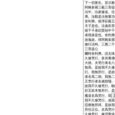
下一切衆生。宣示教
阿耨多羅三藐三菩提
法中。出家修道。住
弗。汝觀是法無量功
舍利弗。彼淨莊嚴王
天子是也。法速疾菩
彼千子者此賢劫中千
者我身是也。舍利弗
放逸故。得阿耨多羅
修行法時。三萬二千
三菩提心
爾時舍利弗。語文殊
久修梵行。多供養佛
大徳。夫梵行者名八
無爲。是故我不久修
行。我無所行。是故
者名爲二相。我無二
又梵行者名滅煩惱。
故我不久修梵行。馳
於五欲本無所行。是
魔道名爲梵行。我
我不久修梵行。成就
惡都無所得。是故我
所住正位。名爲梵行
久修梵行。修涅槃道