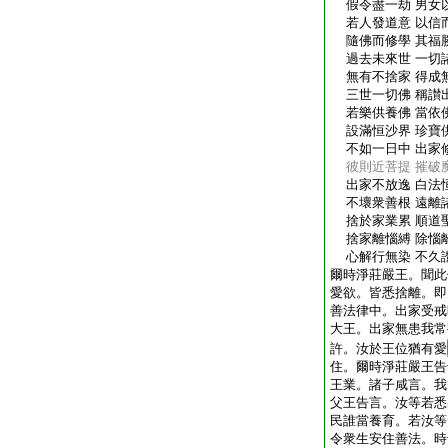
假令盡一劫 男女
若人發道意 以信
隨佛而修學 其福
過去未來世 一切
無有不捨家 得成
三世一切佛 稱讃
若樂供養佛 當依
設滿恒沙界 珍寶
不如一日中 出家
彼則近菩提 摧破
出家不放逸 白法
不壞衆善根 遠離
捨於家業累 順道
捨家離惱縛 除惱
心解行無染 不久
爾時淨莊嚴王。聞此
愛欲。皆悉捨離。即
善法律中。出家受戒
大王。出家無患我常
許。汝於王位猶有愛
住。爾時淨莊嚴王告
王業。諸子咸言。我
父王告言。汝等若悉
民誰當養育。若汝等
令衆生安住善法。時