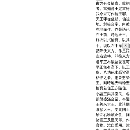
東方有金輪寶。轂輞
者。當知是王定當得
我今豈可作輪王耶。
天王即從坐起。偏袒
地。對輪合掌。向彼
在地而住。作是語已
在王前。時地天王。
好衣以拭輪寶。以其
中。復以右手摩
8
當降伏東方。作是語
左右旋轉。即往東方
道平正布散諸花甚可
平正無有高下。以王
處。八功徳水悉皆盈
枯悴之者。悉皆敷榮
王。爾時地天轉輪聖
輪寶若住王亦隨住。
小諸王與其臣民。各
銀盤盛滿金粟。奉迎
王善來大王。此諸國
唯願大王。受此國土
給左右唯願止住。爾
諸國王及臣民等。作
寶物。汝自受用。汝