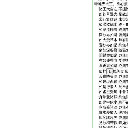
時地天大王。身心疲
諸王大自在 不能
如乾草遇火 是故
常行於婬欲 未曾
如渇飮鹹水 終不
如衆流歸海 終無
愛欲亦如是 曾無
如火焚草木 無有
愛欲亦如是 終無
猶如深谷響 隨聲
聞聲亦如是 亦無
亦如盛香篋 受香
嗅香亦如是 亦無
如杓
1
撓美食 
舌貪嗜美味 亦無
如鏡現面像 亦無
如是行欲人 於欲
如虚空受風 未曾
身常受諸觸 終無
如夢中飮水 終不
意所受諸法 亦無
貪求愛欲人 復増
觀於諸境界 愛無
見欲増苦惱 猶如
滅除諸愛欲 亦如