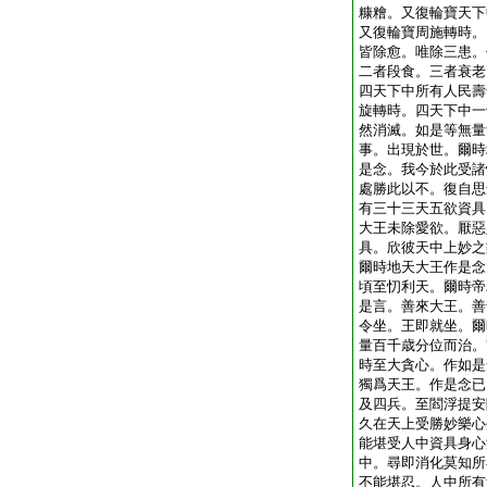
糠糩。又復輪寶天下
又復輪寶周施轉時。
皆除愈。唯除三患。
二者段食。三者衰老
四天下中所有人民壽
旋轉時。四天下中一
然消滅。如是等無量
事。出現於世。爾時
是念。我今於此受諸
處勝此以不。復自思
有三十三天五欲資具
大王未除愛欲。厭惡
具。欣彼天中上妙之
爾時地天大王作是念
頃至忉利天。爾時帝
是言。善來大王。善
令坐。王即就坐。爾
量百千歳分位而治。
時至大貪心。作如是
獨爲天王。作是念已
及四兵。至閻浮提安
久在天上受勝妙樂心
能堪受人中資具身心
中。尋即消化莫知所
不能堪忍。人中所有