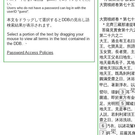
い。
大寶積經卷第七十五
Users who do not have a password can log in with the
userID "guest".
大寶積經卷＊第七十
本文をドラッグして選択するとDDBの見出し語
＊北齊三藏那連提
検索結果が表示されます。
菩薩見實會第十六
Select a portion of the text by dragging your
第二十六之二
mouse to view all terms in the text contained in
大王。過去有王名曰
the DDB. ・
王。七寶具足。所謂
玉女寶。長者寶。主
Password Access Policies
地天王父名曰地生。
地天最爲長子。其地
灌地天頂以爲大王。
地天王。既爲刹利灌
圓滿受齋之日。沐浴
甲已。著新淨衣。以
臂印。環釧
3
耳
圍遶。即於東方有金
足。光明照
5
耀縱
地天王。見是事已。
人説。若刹利灌頂王
齋之日。沐浴洗頭。
6
汚衣。以諸花鬘
7
鉺
。莊嚴其