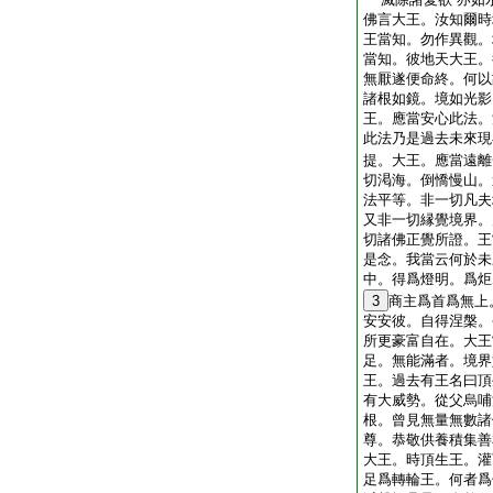
佛言大王。汝知爾時
王當知。勿作異觀。
當知。彼地天大王。
無厭遂便命終。何以
諸根如鏡。境如光影
王。應當安心此法。
此法乃是過去未來現
提。大王。應當遠離
切渇海。倒憍慢山。
法平等。非一切凡夫
又非一切縁覺境界。
切諸佛正覺所證。王
是念。我當云何於未
中。得爲燈明。爲炬
3
商主爲首爲無上
安安彼。自得涅槃。
所更豪富自在。大王
足。無能滿者。境界
王。過去有王名曰頂
有大威勢。從父烏哺
根。曾見無量無數諸
尊。恭敬供養積集善
大王。時頂生王。灌
足爲轉輪王。何者爲