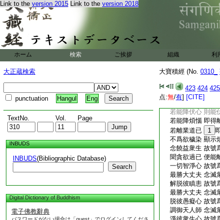
Link to the
version 2015
Link to the
version 2018
帝釋分坐共治天事。
閻浮提遂便終沒。時
如上衆事。汝於未來
富自在。貪求無厭自
命終。佛言。大王當
惑之心。爾時無量稱
ホーム
検索
ご挨拶
組織
利
大王。是故當知諸根
如是應當繋心正觀。
大正蔵検索
大寶積經 (No.
0310_
説偈言
常樂法自在 數數
423
424
425
貪欲自在中 智心
点:
無
/
有
]
[CITE]
punctuation
Hangul
Eng
離欲自在已 住法
若能降伏心 則能
TextNo.
Vol.
Page
若能降煩惱 即得
若離業道已
1
不爲欲穢染 顯示
INBUDS
念饒益衆生 故號
聞貪欲過已 便能
INBUDS
(Bibliographic Database)
一切智淨心 故號
Search
最勝大丈夫 念滅
解脱彼瞋恚 故號
最勝大丈夫 念滅
Digital Dictionary of Buddhism
脱彼愚癡心 故號
調御天人師 念滅
電子佛教辭典
淨彼衆生心 故號
パスワードがない場合は「guest」でログインしてくださ