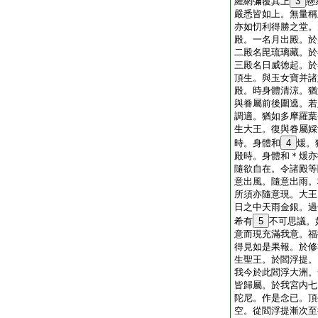
羅網彌覆其上
3
懸
嚴悉皆如上。無量稱
亦如忉利得勝之堂。
殿。一名月出殿。於
二殿名毘琉璃藏。於
三殿名日威徳起。於
頂生。與玉女寶并諸
殿。時身體清涼。猶
與眷屬前後圍遶。若
調適。猶如多摩羅葉
生大王。復與眷屬婇
時。身體和
4
煖。
殿時。身體和＊煖亦
隨欲自在。令諸殿等
意出風。隨意出雨。
所須亦隨意現。大王
日之中天雨金銀。過
希有
5
不可思議。
意而現充滿我意。福
得見如是果報。於修
生聖王。於閻浮提。
我今於此閻浮大洲。
皆歸屬。於我宮内七
陀尼。作是念已。頂
空。從閻浮提漸次至