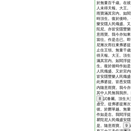
於無量百千歳。在彼
人未得天報。大王。
雨寶滿其宮内。如閻
時頂生。復於後時。
樂安隱人民熾盛。又
陀尼。亦皆安隱豐樂
意雨寶。我今亦知東
當往。作是念已。即
尼漸次而往東弗婆提
止住王領。無量千歳
得天報。大王。頂生
滿其宮内。如閻浮提
生。復於後時作如是
人民熾盛。又於宮内
皆安隱豐樂人民熾盛
此弗婆提。皆悉安隱
内隨意雨寶。我今亦
其中人民無我我所。
8
試眷屬。頂生大
虚空。從弗婆提漸次
彼。於欝單越。無量
作如是念。我閻浮提
瞿陀尼人民熾盛安隱
是。隨意雨寶。
9
有三十三天住須彌頂