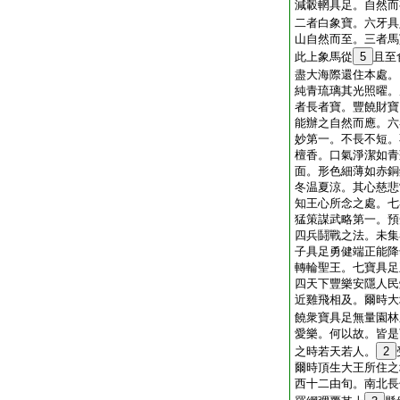
減轂輞具足。自然而
二者白象寶。六牙具
山自然而至。三者馬
此上象馬從
5
且至
盡大海際還住本處。
純青琉璃其光照曜。
者長者寶。豐饒財寶
能辦之自然而應。六
妙第一。不長不短。
檀香。口氣淨潔如青
面。形色細薄如赤銅
冬温夏涼。其心慈悲
知王心所念之處。七
猛策謀武略第一。預
四兵鬪戰之法。未集
子具足勇健端正能降
轉輪聖王。七寶具足
四天下豐樂安隱人民
近雞飛相及。爾時大
饒衆寶具足無量園林
愛樂。何以故。皆是
之時若天若人。
2
爾時頂生大王所住之
西十二由旬。南北長