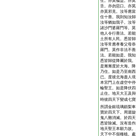
生。亦莫偸盜。亦莫
舌。亦勿惡口。亦莫
亦莫邪見。汝等應當
住十善。我則知汝歸
汝等猶如我子。汝等
諸沙門婆羅門等。莫
他人令行善法。若能
土所有人民。悉皆歸
汝等常應孝養父母恭
羅門。莫作非法不善
法。若能如是。我知
悉皆歸從降屬於我。
是漸漸度於大海。降
乃住。如是乃至南西
已。度彼北海盡人境
本宮門上在虚空中停
輪聖王。如是降伏四
止住。地天大王及與
時彼四天下變成七寶
所謂金銀琉璃頗梨車
寶於四天下。周迴旋
鬼八難消滅。於四天
悉皆除滅。況有造作
地天聖王本願力故。
天下中不假種植。處