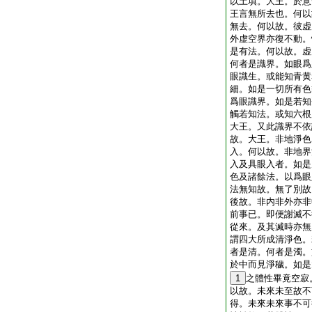
以土填。大王。於意
王言無所去也。何以
無去。何以故。彼虚
外虚空界亦復不動。
是有法。何以故。虚
何者是識界。如眼爲
眼識生。或能知青黄
細。如是一切所有色
爲眼識界。如是若知
觸若知法。或知六根
大王。又此識界不依
故。大王。非地淨色
入。何以故。非地界
入及具眼入者。如是
色及諸餘法。以爲眼
法無知故。無了別故
後故。非内非外亦非
前事已。即便謝滅不
從來。及其滅時亦無
謂四大所成清淨色。
者是清。何者是濁。
於中而見淨穢。如是
1
之體性畢竟空寂
以故。未來未至故不
得。未來未來事不可