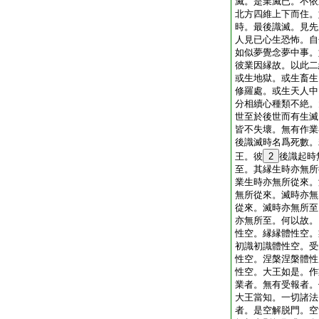
滅。是業滅已。不依
北方四維上下而住。
時。最後識滅。見先
人見已心生恐怖。自
如似夢覺念夢中事。
彼業因縁故。以此二
或生地獄。或生畜生
修羅處。或生天人中
分相續心種類不絶。
世至於後世而有生滅
皆不失壞。無有作業
後識滅時名爲死數。
王。彼
2
後識起時
至。其縁生時亦無所
業生時亦無所從來。
無所從來。滅時亦無
從來。滅時亦無所至
亦無所至。何以故。
性空。縁縁體性空。
初識初識體性空。受
性空。涅槃涅槃體性
性空。大王如是。作
業者。無有受報者。
大王當知。一切諸法
者。是空解脱門。空