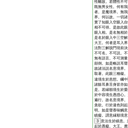
性離故。若體性不可
既無男女性。何有我
者。是魔境界。無我
界。何以故。一切諸
實了知眼入空眼入自
相不可得。是故此眼
眼入相。是名無相於
是名於眼入中三空解
大王。何者是耳入界
法對三解脱門現前決
不可名。不可説。不
無有語言。不可測量
顛倒。如是略説耳聲
故諸法説名意境界。
取著。此眼三種礙。
違境生於恚想。矚中
諸餘耳鼻舌身皆亦如
是。若縁順境生於愛
於中容境生愚惑心。
遍行。故名意境界。
貪欲。行於違色則起
明。如是聲香味觸意
瞋癡。謂意縁順境意
3
意法生於瞋恚。
起於愚癡。大王。應