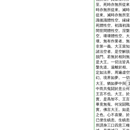
至。死時亦無所從來
時亦無所從來。滅時
從來。滅時亦無所至
識後識體性空。縁縁
死體性空。初識初識
間世間體性空。涅槃
空。壞壞體性空。大
壞。無有作業者。無
非第一義。大王當知
諸法空者。是空解脱
脱門。若無於相則無
是大王。一切法皆具
槃先道。遠離於相。
定如法界。周遍虚空
幻。境界如夢。一切
大王。猶如夢中與
中而共寃鬪於意云何
王言不也。大王。於
實。是爲智不。王言
畢竟無寃。何況鬪戰
實。佛言大王。如是
之色。心不喜樂。於
已便生瞋恚。生瞋恚
所謂身三口四意三種