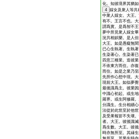
化。知彼境界其猶如
4
婇女及衆人等共
中衆人婇女。大王。
有不。王言不也。大
謂爲實。是爲智不王
夢中所見衆人婇女畢
況共相娯樂。是人但
大王。如是愚癡無聞
已心生執著。生執著
生染著心。生染著已
四意三種業。造彼業
不依東方而住。亦復
而住。如是之業乃至
先所作心想中現。大
現前大王。如似夢覺
最後識爲主。彼業因
中識心初起。或生地
羅界。或生阿修羅。
分識生。生分相續心
法從於此世至於他世
及受果報皆不失壞。
者。大王。彼後識滅
爲生數。大王。彼後
時亦無所至。其縁生
無所至。其業生時亦