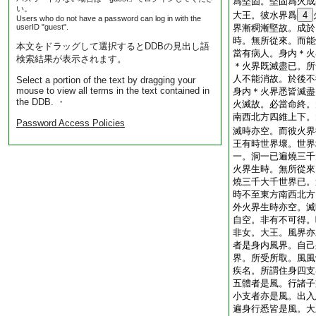
爲堅固。堅固爲火成
い。
大王。彼水界爲
4
Users who do not have a password can log in with the
userID "guest".
界漸稠漸堅故。成於
時。無所從來。而能
本文をドラッグして選択するとDDBの見出し語
當有病人。身内＊火
検索結果が表示されます。
＊火界既滅盡已。所
人不能消故。於後不
Select a portion of the text by dragging your
mouse to view all terms in the text contained in
身内＊火界悉皆滅盡
the DDB. ・
火滅故。必當命終。
南西北方四維上下。
Password Access Policies
滅時亦空。而彼火界
王有時世界壞。世界
一。洞一已遍燒三千
火界生時。無所從來
燒三千大千世界已。
時不至東方南西北方
外火界生時亦空。滅
自空。非有不可得。
非女。大王。風界亦
者是身内風界。自己
界。所受所取。風風
疾名。所謂住身四支
五體者是風。行諸子
小支者亦是風。出入
遍身行悉皆是風。大