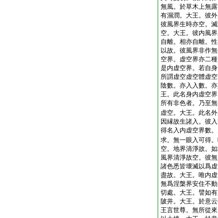
無風。於草木上無露
有濕潤。大王。彼外
彼風界生時亦空。滅
空。大王。彼内風界
自離。相亦自離。性
以故。彼風界非作無
空界。虚空界亦二種
是内虚空界。若自身
所謂虚空虚空體虚空
陰數。亦入入數。亦
王。此名身内虚空界
所有非色者。乃至無
虚空。大王。此名外
因縁故生諸入。彼入
得名入内虚空界數。
求。無一眼入可得。
空。地界清淨故。如
風界清淨故空。彼無
諸色悉皆壞滅以爲虚
盡故。大王。唯内虚
無爲涅槃界安住不動
切處。大王。譬如有
陂井。大王。於意云
王言世尊。無所從來