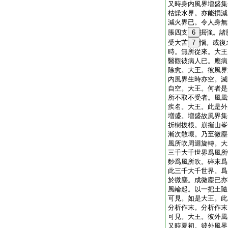
又時身内風界増盛集
枯燥水界。亦能損減
減火界已。令人身無
脹四支
6
掘強。諸
受大苦
7
惱。或復
時。無所從來。大王
醫觀彼病人已。應病
除愈。大王。彼風界
内風界生時亦空。滅
自空。大王。何者是
所不取不受者。風風
疾名。大王。此是外
増盛。増盛故風界集
折樹拔根。崩摧山峯
漸次散壞。乃至微塵
風所吹周迴旋轉。大
三千大千世界爲風所
麨爲風所吹。碎末爲
此三千大千世界。爲
於微塵。成微塵已亦
風輪起。以一把土隨
可見。如是大王。此
分析作末。分析作末
可見。大王。彼外風
又時夏初。彼外風界