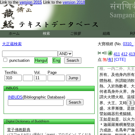
旬九由旬八由旬。乃
Link to the
version 2015
Link to the
version 2018
里下至十多羅樹。九
乃至一人。餘殘水在
臍。至腰至
12
跨
跡水在。大王。當爾
相。如麁雨時乍濕乍
ホーム
検索
ご挨拶
組織
利
如有濕未周匝。大海
時大海之中所有濕處
大正蔵検索
大寶積經 (No.
0310_
水界漸滅之時。去無
北四維上下。大王。
411
412
413
空。滅時亦空。如是
点:
無
/
有
]
[CITE]
punctuation
Hangul
Eng
有但用然
13
彼但
種。一内二外。大王
TextNo.
Vol.
Page
所有。及他身内所有
體熱相。所謂能消飮
熱。入於熱數者。大
INBUDS
何者爲身外火界。身
謂火火體火相。温煖
INBUDS
(Bibliographic Database)
Search
界。大王。又時
3
盛。水界漸微。是故
譬如鐵器煎煮餳餔。
王如是如是。以火力
Digital Dictionary of Buddhism
＊迦羅羅漸稠漸堅故
電子佛教辭典
力成故。名爲卑尸迦
パスワードがない場合は「guest」でログインしてくださ