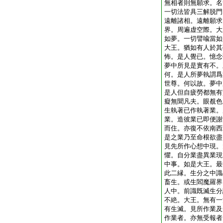
無相者則無願求。名
一切法皆具三解脱門
遠離諸相。遠離願求
界。周遍虚空際。大
如夢。一切譬喩當如
大王。猶如有人於其
怖。是人覺已。憶念
夢中所見是實有不。
何。是人所夢執謂爲
世尊。何以故。夢中
是人但自疲勞都無有
癡無聞凡夫。眼覩色
生執著已作執著業。
業。造彼業已即便謝
而住。亦復不依南西
是之業乃至命根欲盡
見先所作心想中現。
懼。自分業盡異業現
中事。如是大王。最
此二縁。生分之中識
畜生。或生閻魔羅界
人中。前識既滅生分
不絶。大王。無有一
有生滅。見所作業及
作業者。亦無受報者