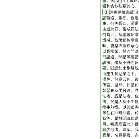
盡。後
2
五十歳正
猛利貪欲映蔽其心。
3
詞麁獷慘勵顰
4
謂醫道。販易。親近
事。何等爲四。謂退
由退此四。復成四法
何爲四。所謂嫉妬増
熾盛。耽著種族増長
味。愛樂衣服映蔽心
以爲常業。於沙門法
門證道。聞是等經當
謗法。佛所不許而反
要。毀謗如來別解脱
而墮生長惡業之中。
灌鼻。於意云何。彼
佛言。世尊。如是如
如惡狗及毘舍遮。見
法者。説是法者。住
者。於是人所不生歡
復生熱惱。以其瞋恚
等住在非時非處。於
我等。是故聞説如是
辱。瞋恚麁言此非佛
非少欲者。迦葉。我
喜足。名爲易養。亦