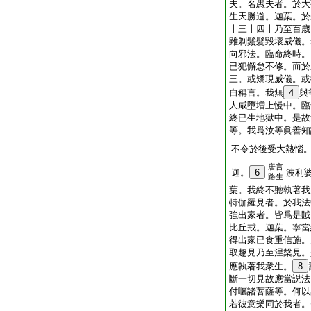
夫。名愚夫者。於大
生天勝道。迦葉。於
十三十四十乃至百歳
雖剃鬚髮毀壞威儀。
向邪法。臨命終時。
已犯懈怠不修。而於
三。或矯現威儀。或
自稱言。我無
4
與
人咸墮増上慢中。臨
終已生地獄中。是故
等。我爲汝等眞善知
不令於後受大熱惱
唐言
迦。
6
波利
路生
葉。我終不聽執著我
特伽羅見者。於我法
強出家者。皆爲是賊
比丘戒。迦葉。寧當
得出家已食重信施。
取趣見乃至涅槃見。
應執著我衆生。
8
斷一切見故應當説法
付囑諸菩薩等。何以
若彼意樂同於我者。