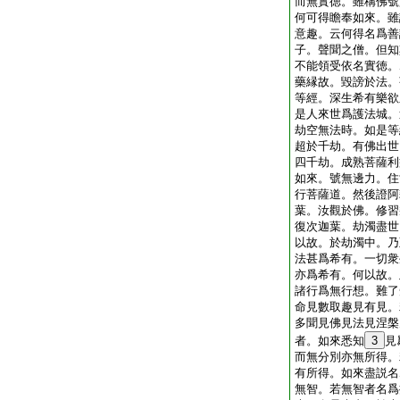
而無實徳。雖稱佛號
何可得瞻奉如來。雖
意趣。云何得名爲善
子。聲聞之僧。但知
不能領受依名實徳。
藥縁故。毀謗於法。
等經。深生希有樂欲
是人來世爲護法城。
劫空無法時。如是等
超於千劫。有佛出世
四千劫。成熟菩薩利
如來。號無邊力。住
行菩薩道。然後證阿
葉。汝觀於佛。修習
復次迦葉。劫濁盡世
以故。於劫濁中。乃
法甚爲希有。一切衆
亦爲希有。何以故。
諸行爲無行想。難了
命見數取趣見有見。
多聞見佛見法見涅槃
者。如來悉知
3
見
而無分別亦無所得。
有所得。如來盡説名
無智。若無智者名爲