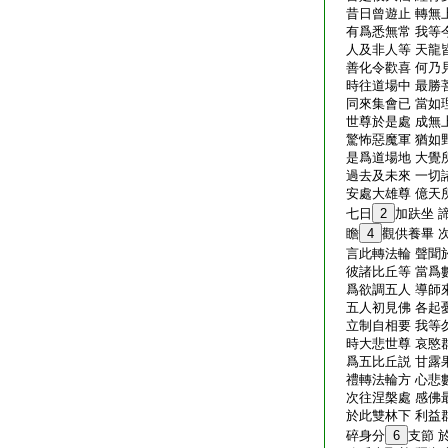
昔日曾遊止 轉無
有爲悉無常 我等
人及非人等 天龍
善化令歡喜 何乃
時往道場中 最勝
同來集會已 當如
世尊於是處 成無
驚怖惡魔軍 猶如
是爲道場地 大覺
過去及未來 一切
安處大雄尊 億天
七日
2
加趺坐 
瞻
4
觀供養畢 
言此轉法輪 聲聞
彼諸比丘等 當爲
爲欲調五人 導師
五人初見佛 各起
立制自相要 我等
時大悲世尊 哀愍
爲五比丘説 甘露
禮轉法輪方 心悲
次往涅槃處 感佛
於此雙林下 利益
碎身分
6
支節 