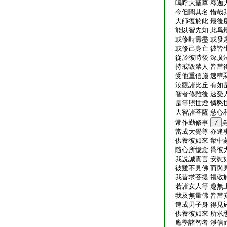
嗚呼大聖尊 釋迦
今但聞其名 惜哉
大師復於此 最後
能以智先知 此爲
或修時壽盡 或發
或修己身亡 彼皆
從於彼時後 深廣
持戒毀禁人 皆當
受他重信施 速墮
汝觀諸比丘 有如
智者修雖後 速受
是等照世燈 憐愍
大智諸菩薩 慈心
常作勤修事
7
當成大覺尊 亦逢
供養彼如來 衆中
隨心所憶念 爲彼
我説誠實言 安慰
彼雖不見佛 而與
我昔求菩提 禮敬
若諸女人等 趣無
我及無量佛 皆當
速成男子身 得見
供養彼如來 所求
應學諸智者 淨信