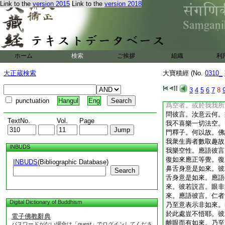
Link to the
version 2015
Link to the
version 2018
丘輩成就如是野干之
經。但能毀謗稱揚過
獄
復次迦葉。若有比丘
眞實者。如來言説亦
表示名爲眞實。諸表
ホーム
検索
ご挨拶
組織
利
丘應問之曰。大徳今
爲表示耶。彼若説言
大正蔵検索
大寶積經 (No.
0310_
即是佛。何以故。汝
言。我執於空。應問
3
4
5
6
7
8
空。何以故。不可言
punctuation
Hangul
Eng
爲空者。或於我我所
問彼言。汝意云何。
TextNo.
Vol.
Page
我不喜樂一切法空。
門釋子。何以故。佛
我衆生壽者數取趣故
INBUDS
我樂空性。應語彼言
復如來應正等覺。復
INBUDS
(Bibliographic Database)
鼻舌身意是如來。彼
Search
舌身意是如來。應語
來。彼若説言。眼非
來。應語彼言。仁者
Digital Dictionary of Buddhism
乃至意表示非如來。
於此處豈不悟耶。彼
電子佛教辭典
離眼而有如來。乃至
パスワードがない場合は「guest」でログインしてくださ