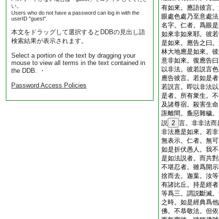
い。
有如來。應語彼言。
Users who do not have a password can log in with the
眼處色處乃至意處法
userID "guest".
名字。仁者。爲眼是
本文をドラッグして選択するとDDBの見出し語
如來非如來耶。彼若
検索結果が表示されます。
是如來。應告之曰。
林大地應是如來。彼
Select a portion of the text by dragging your
意非如來。復應告曰
mouse to view all terms in the text contained in
以非法。彼若説言色
the DDB. ・
應告彼言。若如是者
Password Access Policies
若説言。即以非法以
是者。所有衆生。不
及諸尊宿。殺害生命
誑離間。麁惡雜穢。
説
2
言。非非法而
非法應是如來。若非
無表示。仁者。無可
如是折伏愚人。我不
是如法説者。而共對
不堪忍者。雖爲開示
捨而去。迦葉。汝等
有諸比丘。持是經者
等爲三。謂説斷滅。
之時。如是經典爲他
佛。不恭敬法。但依