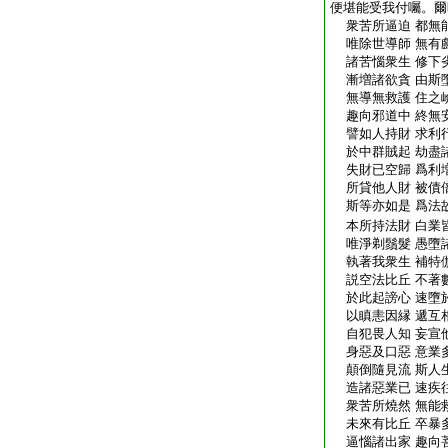
便堪能受我付囑。爾
衆苦所逼迫 都無
唯除世導師 無有
諸苦惱衆生 修下
漸増諸欲貪 由斯
無導無救護 住之
趣向邪道中 終無
譬如人持財 求利
於中群賊起 劫盡
失財已空歸 爲利
所貸他人財 被債
斯等亦如是 爲法
本所持法財 白業
唯淨剃鬚髮 愚墮
執著我衆生 補特
説空法比丘 不著
於此起謗心 速墮
以瞋恚因縁 遞互
自犯畏人知 妄宣
身惡及口惡 意業
顛倒隨見流 斯人
造諸惡業已 速疾
衆苦所燒然 無能
未來有比丘 卒暴
逼惱諸出家 趣向