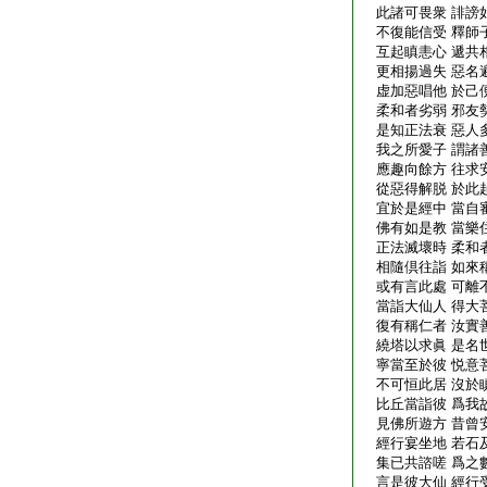
此諸可畏衆 誹謗
不復能信受 釋師
互起瞋恚心 遞共
更相揚過失 惡名
虚加惡唱他 於己
柔和者劣弱 邪友
是知正法衰 惡人
我之所愛子 謂諸
應趣向餘方 往求
從惡得解脱 於此
宜於是經中 當自
佛有如是教 當樂
正法滅壞時 柔和
相隨倶往詣 如來
或有言此處 可離
當詣大仙人 得大
復有稱仁者 汝實
繞塔以求眞 是名
寧當至於彼 悦意
不可恒此居 沒於
比丘當詣彼 爲我
見佛所遊方 昔曾
經行宴坐地 若石
集已共諮嗟 爲之
言是彼大仙 經行