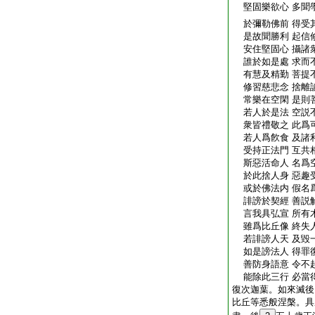
堅固樂欲心 多聞
於彌勒佛前 得受
是故聞勝利 起信
安住堅固心 攝諸
誰於如是處 求而
有慧及精勤 菩提
修習慈悲念 捨離
常樂在空閑 是則
若人於是法 空説
衆皆禮敬之 此爲
若人爲飮食 及諸
受持正法門 互共
斯惡活命人 名爲
於此捨人身 惡趣
或於佛法内 假名
誹謗於契經 善説
言我具弘宣 所有
雖爲比丘像 終失
若誹謗人天 及毀
如是謗法人 得罪
善防身語意 令不
能除此三行 必當
復次迦葉。如來滅後
比丘等悉般涅槃。具