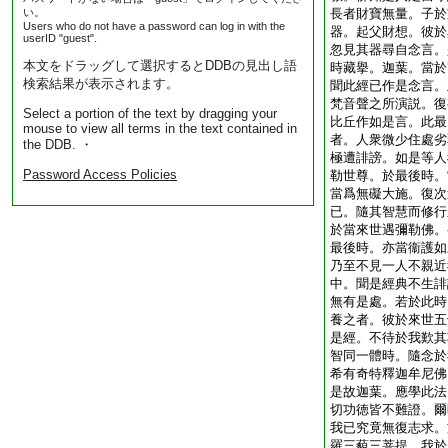
い。
長者財寶無量。子於
Users who do not have a password can log in with the
器。起父財想。彼於
userID "guest".
忽見其器尋自念言。
本文をドラッグして選択するとDDBの見出し語
時藏擧。迦葉。當於
検索結果が表示されます。
聞此經已作是念言。
梵音聲之所演説。復
Select a portion of the text by dragging your
比丘作如是言。此最
mouse to view all terms in the text contained in
者。人衆微少住處劣
the DDB. ・
極遭誹謗。如是等人
Password Access Policies
勒世尊。於最後時。
當爲無礙大施。復次
已。隨其智慧而修行
於當來世遇彌勒佛。
最後時。亦當衞護如
乃至不見一人不親近
中。聞是經典不生誹
無有是處。若於此時
養之者。彼於來世五
是經。不待於我歎其
智同一體時。隨念於
希有奇特釋迦牟尼佛
是故迦葉。應學此法
切功徳皆不難證。爾
我已究竟無復志求。
羅三藐三菩提。我於