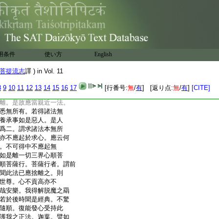
行智。不應同彼在家俗
木叉教。迦葉。世若有人。
則爲於佛力無所畏而
無所畏生違背者。則於
背。由此未來所受異
千大千世界一切衆生。
用条件
使い方
English
所受苦毒。百分不及一
胝乃至算數譬喩。優波
菩提流志
譯 ) in Vol. 11
若欲遠離如是苦惱。應
。比丘縱遠相去千踰
8
9
10
11
12
13
14
15
16
17
[行番号:
無
/
有
] [返り点:
無
/
有
]
[CITE]
況近耶若但聞名尚應棄
離。是故應當親近一法。
悉無所有。若得諸法無
養承事如是惡人。是人
爲二。謂求諸法本無所
亦不應起於求心。應云何
。不可得中不應起無
如是離一切三界心順菩
順菩薩行。菩薩行者。謂前
聞此法已應捨離之。則
世尊。心不貢高亦不
哉安樂。我得解脱魔之羂
若於後時聞是經典。不驚
隨順。復能發心受持此
護我之正法。迦葉。譬如