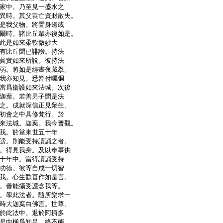
家中。乃至見一盛水之
異時。其父喪亡資財散失。
是我父物。將置身邊或
爾時。諸比丘輩亦復如是。
此是如來柔軟微妙大
有比丘聞已誹謗。持法
眞實如來所説。彼持法
弱。將如是經晝夜藏擧。
我亦知見。悉皆付囑彌
當爲衞護如來法城。次後
迦葉。若善男子聞是法
之。成就深信正見衆生。
初會之中具修梵行。於
來法城。迦葉。我今普觀。
我。於當來世五十年
謗。則能受持讀誦之者。
。得見我身。及以奉事供
十年中。當得讀誦受持
功徳。彼等自成一切智
我。心生歡喜作如是言。
。善能攝受護念我等。
。學此法者。隨所樂求一
時大迦葉白佛言。世尊。
於此法中。退於阿耨多
是中極爲知足。終不能