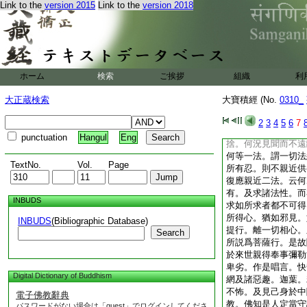
Link to the
version 2015
Link to the
version 2018
屬家。應當隨順自業
人。常應順奉波羅提
於別解脱起違背想。
生違背。彼若於佛力
去來現在諸佛而生違
熟無量大苦。假使三
ホーム
検索
ご挨拶
組織
利
受地獄苦。比前衆生
千分不及一。百千倶
大正蔵検索
大寶積經 (No.
0310_
尼沙曇分亦不及一。
當遠離如是種類惡行
2
3
4
5
6
7
繕那。亦應遙避。何
punctuation
Hangul
Eng
捨。何況見聞而不遠
何等一法。謂一切法
TextNo.
Vol.
Page
所有忍。則不親近供
復應親近二法。云何
有。及求諸法性。而
INBUDS
求如所求者都不可得
所得心。猶如邪見。
INBUDS
(Bibliographic Database)
提行。離一切相心。
Search
所説爲菩薩行。是故
於來世親得奉事彌勒
卑劣。作是唱言。快
Digital Dictionary of Buddhism
網及諸惡趣。迦葉。
不怖。及見己身於中
電子佛教辭典
教。佛知是人定當守
パスワードがない場合は「guest」でログインしてくださ