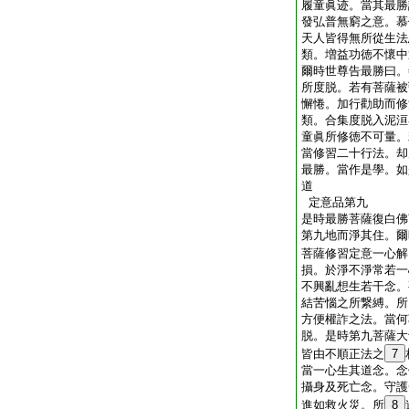
履童眞迹。當其最勝
發弘普無窮之意。慕
天人皆得無所從生法
類。増益功徳不懷中
爾時世尊告最勝曰。
所度脱。若有菩薩被
懈惓。加行勸助而修
類。合集度脱入泥洹
童眞所修徳不可量。
當修習二十行法。却
最勝。當作是學。如
道
定意品第九
是時最勝菩薩復白佛
第九地而淨其住。爾
菩薩修習定意一心解
損。於淨不淨常若一
不興亂想生若干念。
結苦惱之所繋縛。所
方便權詐之法。當何
脱。是時第九菩薩大
皆由不順正法之
7
當一心生其道念。念
攝身及死亡念。守護
進如救火災。所
8