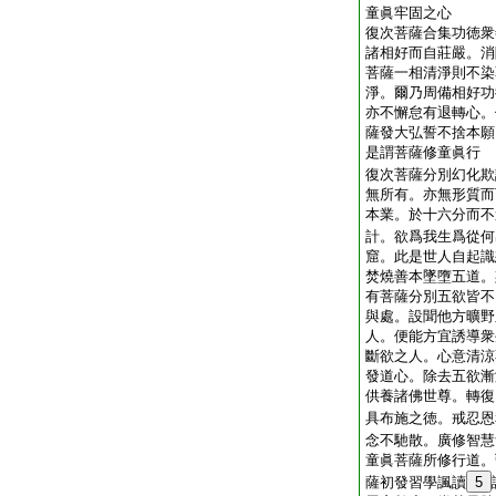
童眞牢固之心
復次菩薩合集功徳衆
諸相好而自莊嚴。消
菩薩一相清淨則不染
淨。爾乃周備相好功
亦不懈怠有退轉心。
薩發大弘誓不捨本願
是謂菩薩修童眞行
復次菩薩分別幻化欺
無所有。亦無形質而
本業。於十六分而不
計。欲爲我生爲從何
窟。此是世人自起識
焚燒善本墜墮五道。
有菩薩分別五欲皆不
與處。設聞他方曠野
人。便能方宜誘導衆
斷欲之人。心意清涼
發道心。除去五欲漸
供養諸佛世尊。轉復
具布施之徳。戒忍恩
念不馳散。廣修智慧
童眞菩薩所修行道。
薩初發習學諷讀
5