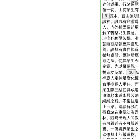
存於道果。行諸通慧
傷一切。由何衆生有
9
源本。皆由無明
識神。識既有窟謂爲
入。内外相因便起更
解了苦樂乃生愛意。
老病死愁憂苦惱。漸
菩薩觀斯報應深慮思
眞。諦無有實自觀縁
都無處所。應無所應
觀之法。使其衆生令
定意。先以權便觀一
誓造功徳業。
10
禪寂入定神足變化權
負重擔爲人重任。而
衆生斷三結使具成道
薄得頻來道永與苦別
纒縛之難。不復往還
上五結。遊諸解脱而
觀察諸在幽隱法沒盡
林。隨時出現人間教
有可親近有不可親近
視。一佛境界衆生之
進修無上莊嚴道樹。