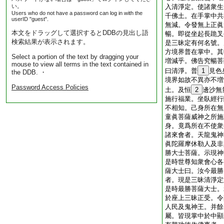
い。
入清淨定。使諸衆生
Users who do not have a password can log in with the
千佛土。在手掌中共
userID "guest".
無減。令發無上正眞
本文をドラッグして選択するとDDBの見出し語
暢。即從坐起長跪叉
検索結果が表示されます。
是三昧定有何名號。
方境界普在掌中。其
Select a portion of the text by dragging your
増減乎。佛告究暢菩
mouse to view all terms in the text contained in
曰清淨。普
1
見色
the DDB. ・
境界如故不異亦不増
Password Access Policies
土。及恒
2
邊沙無
施行福業。坐臥經行
不相知。己身所在無
童眞菩薩威神之所施
身。竟爲所在不使衆
諸來會者。天龍鬼神
眞陀羅摩休勒人及非
勝大士菩薩。示現神
是時世尊知衆會心各
薩大士曰。汝今最勝
者。現是三昧清淨定
是時最勝菩薩大士。
於座上三昧正受。令
人民及鬼神王。并餘
屬。皆現掌中於中顯