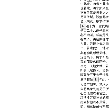
生此念。向者＊天地
現若此。將非如來至
不爾者當是無欲之人
乃至於斯。設無此者
發大乘意。欲求作佛
6
渡十方。空我境
是百二十八鬲子罪王
心不増減。或能是彼
有萬子。勇猛剛健才
六天。吾最小者名曰
仁。吾遣使知王地獄
亦有神足感動天地。
治無高下。將非即是
我有僕使名曰阿傍。
生之日天地大動。若
即是現瑞怪耳。如是
眼觀於三千大千世界
應得須陀
8
洹道。
人欲空我界。當求方
自將兵衆到善男子所
心自懷懼衣毛皆竪。
謂常淨菩薩神徳感應
建立誓願終不屈還。
類。知三結薄得斯陀