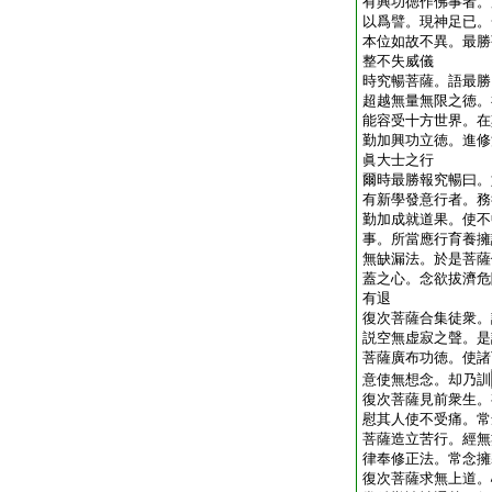
有興功徳作佛事者。
以爲譬。現神足已。
本位如故不異。最勝
整不失威儀
時究暢菩薩。語最勝
超越無量無限之徳。
能容受十方世界。在
勤加興功立徳。進修
眞大士之行
爾時最勝報究暢曰。
有新學發意行者。務
勤加成就道果。使不
事。所當應行育養擁
無缺漏法。於是菩薩
蓋之心。念欲拔濟危
有退
復次菩薩合集徒衆。
説空無虚寂之聲。是
菩薩廣布功徳。使諸
意使無想念。却乃訓
復次菩薩見前衆生。
慰其人使不受痛。常
菩薩造立苦行。經無
律奉修正法。常念擁
復次菩薩求無上道。