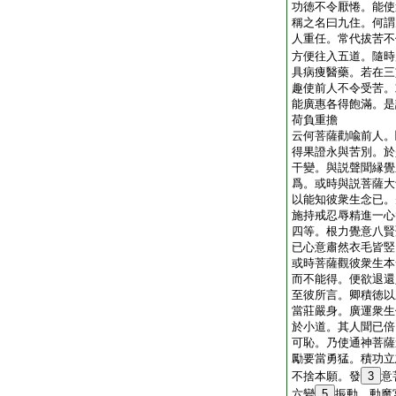
功徳不令厭惓。能使
稱之名曰九住。何謂
人重任。常代拔苦不
方便往入五道。隨時
具病痩醫藥。若在三
趣使前人不令受苦。
能廣惠各得飽滿。是
荷負重擔
云何菩薩勸喩前人。
得果證永與苦別。於
干變。與説聲聞縁覺
爲。或時與説菩薩大
以能知彼衆生念已。
施持戒忍辱精進一心
四等。根力覺意八賢
已心意肅然衣毛皆竪
或時菩薩觀彼衆生本
而不能得。便欲退還
至彼所言。卿積徳以
當莊嚴身。廣運衆生
於小道。其人聞已倍
可恥。乃使通神菩薩
勵要當勇猛。積功立
不捨本願。發
3
意
六變
5
振動。動魔