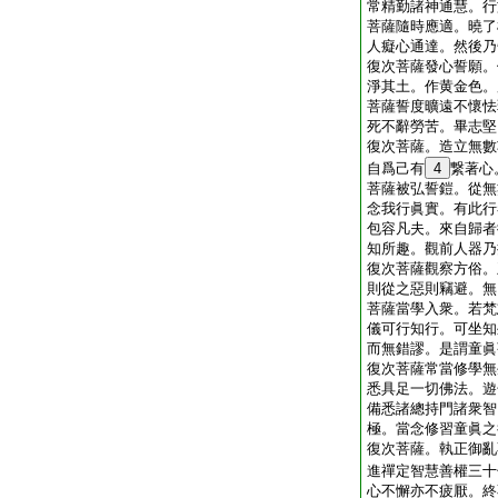
常精勤諸神通慧。行
菩薩隨時應適。曉了
人癡心通達。然後乃
復次菩薩發心誓願。
淨其土。作黄金色。
菩薩誓度曠遠不懷怯
死不辭勞苦。畢志堅
復次菩薩。造立無數
自爲己有
4
繋著心
菩薩被弘誓鎧。從無
念我行眞實。有此行
包容凡夫。來自歸者
知所趣。觀前人器乃
復次菩薩觀察方俗。
則從之惡則竊避。無
菩薩當學入衆。若梵
儀可行知行。可坐知
而無錯謬。是謂童眞
復次菩薩常當修學無
悉具足一切佛法。遊
備悉諸總持門諸衆智
極。當念修習童眞之
復次菩薩。執正御亂
進禪定智慧善權三十
心不懈亦不疲厭。終