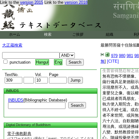
Link to the
version 2015
Link to the
version 2018
食宮殿室宅。園觀浴
其佛國土神徳如是。
倡伎樂懸諸繒幡。竪
妙華。將護正法使不
生。今此最勝菩薩從
極樂世界。已生彼土
ホーム
検索
ご挨拶
組織
利
八千四百奇異法門。
返周旋不斷三寶。皆
大正蔵検索
最勝問菩薩十住除垢斷結
語時其在會者。咸皆
士。以成佛號何其速
979
980
981
98
國。値師子威如來出
無
]
[CITE]
punctuation
Hangul
Eng
眞行如最勝也。時會
生普皆得慧忍智之法
TextNo.
Vol.
Page
無有恐怖不懷猶豫。
薩行備具足衆徳顯示
示現靡所不入。或爲
INBUDS
童嬰兒之像。復以權
已成就者而爲朋友。
INBUDS
(Bibliographic Database)
執方便入斯陀含。勸
Search
得入不經七返。或在
者不來世間。或與無
六十八法。自歎鄙陋
Digital Dictionary of Buddhism
辱法典。或現諸佛縁
八變。默然教授使得
電子佛教辭典
心。隨縁投藥使不増
パスワードがない場合は「guest」でログインしてくださ