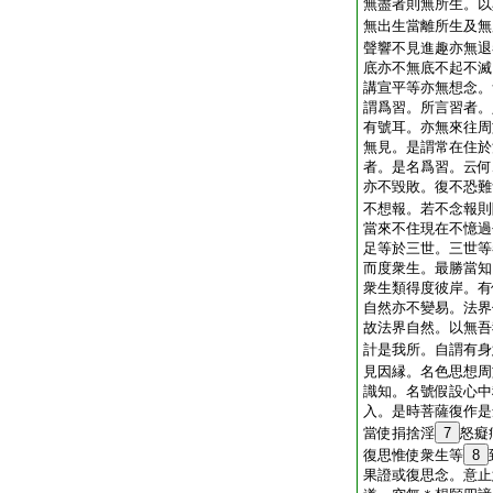
無盡者則無所生。以
無出生當離所生及無
聲響不見進趣亦無退
底亦不無底不起不滅
講宣平等亦無想念。
謂爲習。所言習者。
有號耳。亦無來往周
無見。是謂常在住於
者。是名爲習。云何
亦不毀敗。復不恐難
不想報。若不念報則
當來不住現在不憶過
足等於三世。三世等
而度衆生。最勝當知
衆生類得度彼岸。有
自然亦不變易。法界
故法界自然。以無吾
計是我所。自謂有身
見因縁。名色思想周
識知。名號假設心中
入。是時菩薩復作是
當使捐捨淫
7
怒癡
復思惟使衆生等
8
果證或復思念。意止