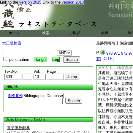
Link to the
version 2015
Link to the
version 2018
爲
15
磨滅法。學
曰盡慧達照衆心。朗
塵垢。是謂最勝菩薩
陰。知四大本解六衰
廣演三世分別一切諸
所生滅。不見諸法有
ホーム
検索
ご挨拶
組織
利
不見有生老死。所以
故。因縁以滅離諸著
大正蔵検索
最勝問菩薩十住除垢斷結
言教已定亦不動搖。
蕉野馬呼聲之響。鏡
970
971
972
97
色相我人壽命。解色
有
]
[CITE]
punctuation
Hangul
Eng
法而悉清淨。空無所
實如幻化。識亦無形
TextNo.
Vol.
Page
其處所。復當曉了非
是者乃達五陰諸法慧
生地水火風不見増減
INBUDS
究尋水性則無有水有
不見熱。了風境界不
INBUDS
(Bibliographic Database)
四大不見有起生滅増
Search
慧。廣慧深慧無比之
以法界觀亦無眼視悉
耳聽聲。亦復不見聲
Digital Dictionary of Buddhism
復自滅。鼻香舌味細
興衰。悉具足觀衆生
電子佛教辭典
パスワードがない場合は「guest」でログインしてくださ
等。不可別離無若干