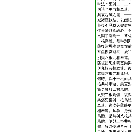
時法＊更與二十二＊
切諸＊更而相牽連。
興衰起滅之處。一一
滅諸塵欲結。以能滅
亦復不見我人壽命生
住菩薩以眞諦心。不
更樂了別爲一。菩薩
一根爲體。是時別與
薩復當思惟專意在前
菩薩復當觀察。廣語
別與八根共相牽連。
薩復當思念明更樂與
與九根共相牽連。復
亦與六根共相連綴。
體時。與十一根而共
根共相牽連。恚更樂
痛更樂與二根爲體。
更樂二根爲體。復與
樂痛更樂與一根爲體
牽連。復次菩薩眼更
相牽連。耳鼻舌身亦
爲體。是時與八根共
爲體。便與五根共相
體。爾時便與八根共
思惟。香更樂與六更