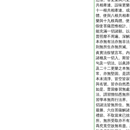
共相牽連。設味更樂
十一根共相牽連。或
體。便與八根共相牽
樂與十九根爲體。便
假使菩薩思惟校計。
能充滿一切諸願。以
普照靡不周遍。深解
本亦無有法亦無非法
則無所生亦無所滅。
眞實法假號言耳。内
諸種及一切入。斯皆
句及一切法。以眞諦
及二十二更樂之本無
常。亦無堅固。是謂
本末清淨。皆空皆寂
與名號。皆亦自然悉
如是。普當修習無處
法。謂習憺怕悉無所
習學本無而行法界。
切諸法皆無所住。無
最勝。六住菩薩解諸
禮節。不取當來已捨
所。無所受取亦不有
爲究竟空故無有盡。