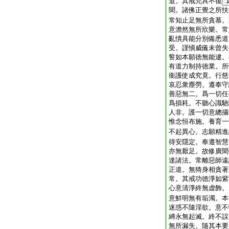
道。其戒完具不復
聞。諸佛正覺之所扶
常知止足無所貪慕。
意澹然無所欣樂。常
亂憒具能分別備悉道
受。謹愼威儀未曾失
誓如本願徳無能逮。
有道力制持徳業。所
衞護使成究竟。行慈
哀忍衆塵勞。遵奉守
善惡無二。爲一切任
爲損耗。不聽心識馳
人非。護一切意總攝
惟念恒布施。養育一
不起異心。志願精進
得安隱定。奉遵智慧
亦無厭足。故修廣聞
達諸法。常離惡師遠
正道。無猗身相貪著
常。其戒功徳淨如紫
心意清淨終無虚飾。
意鮮明無有垢濁。本
迷惑不隨淫欲。意不
縛永無起滅。終不誤
無所漏失。隨其本要