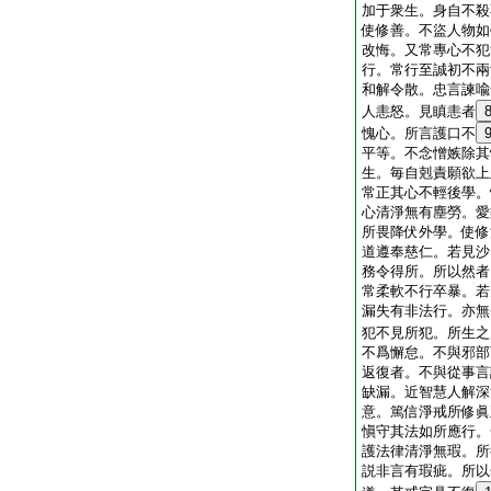
加于衆生。身自不殺
使修善。不盜人物如
改悔。又常專心不犯
行。常行至誠初不兩
和解令散。忠言諫喩
人恚怒。見瞋恚者
愧心。所言護口不
平等。不念憎嫉除其
生。毎自剋責願欲上
常正其心不輕後學。
心清淨無有塵勞。愛
所畏降伏外學。使修
道遵奉慈仁。若見沙
務令得所。所以然者
常柔軟不行卒暴。若
漏失有非法行。亦無
犯不見所犯。所生之
不爲懈怠。不與邪部
返復者。不與從事言
缺漏。近智慧人解深
意。篤信淨戒所修眞
愼守其法如所應行。
護法律清淨無瑕。所
説非言有瑕疵。所以