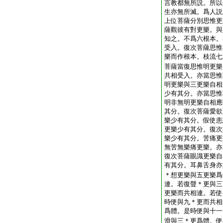
言教都無所説。所以
生亦無所滅。爲人説
上位菩薩分別思惟更
薩觀彼有對更樂。與
知之。不爲六根本。
受入。復次菩薩思惟
樂而作根本。枝流七
菩薩當復思惟明更樂
共相受入。亦當思惟
明更樂與三更樂自相
少有其分。亦當思惟
明非無明更樂自相應
其分。復次菩薩愛欲
樂少有其分。假使恚
更樂少有其分。復次
樂少有其分。苦痛更
無苦無樂痛更樂。亦
復次菩薩眼識更樂自
有其分。耳鼻舌身亦
＊想更樂與五更樂爲
連。若復聲＊更與三
更樂而共相連。若使
時便與九＊更而共相
爲體。是時便與十一
滑與三＊更爲體。便