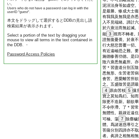
い。
泥洹法身等如虚空。
Users who do not have a password can log in with the
是最勝。修成大士復
userID "guest".
有我我及無我是亦悉
本文をドラッグして選択するとDDBの見出し語
入不見端緒。諦計六
検索結果が表示されます。
於六衰法而無起滅。
能
3
視而不轉者。
Select a portion of the text by dragging your
證無復憂畏。於衰不
mouse to view all terms in the text contained in
the DDB. ・
行大慈悲普覆一切。
有近遠嶮恐之難。要
Password Access Policies
施徳修善功徳。是曰
陰六衰悉無處所。亦
苦＊習盡道分別五陰
悉無形。生苦老苦病
會苦。恩愛離苦所欲
之。五盛陰苦是謂最
4
原由苦枝
5
儻
寶之莫知爲幻。知而
除更不造新。願欲畢
不令停滯。了＊習常
無體性。親疎近遠住
可極。蕩
7
除塵穢
體。爲諸迷惑導引之
菩薩分別四諦亦不取
者。眞諦之相無相無