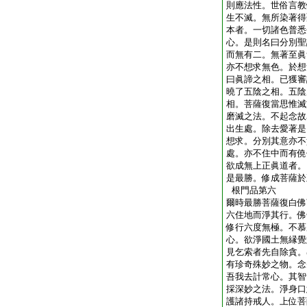
則應法性。世俗言教
生不滅。無所染著得
本者。一切諸色普悉
心。是則名曰分別聖
而無有二。無著至眞
亦不想求無色。於想
曰眞諦之相。已獲審
曉了五陰之相。五陰
相。菩薩復當思惟滅
磨滅之法。不起念故
出生處。除去愛著是
想求。分別其意亦不
處。亦不住中而有僥
欲成無上正眞道者。
是最勝。修成菩薩於
根門品第六
爾時最勝菩薩復白佛
六住地而淨其行。佛
修行六度無極。不慕
心。欲淨國土無縁覺
見乞索者先自除貪。
有珍奇殊妙之物。念
吾我去計常心。其智
採深妙之法。淨身口
護諸持戒人。上位菩