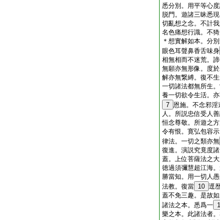
悉分別。用平等心度
脱門。遊諸三昧悉現
切亂想之念。不計我
名色痛想行識。不猗
＊想實解如本。分別
眼色耳聲鼻香舌味身
相無相而不迷荒。諦
無願亦無形像。度於
解亦無繋縛。復不生
一切諸法都無所生。
養一切欲令生活。亦
7
恩施。不念邪淫
人。所説忠信受人善
恒念尊敬。所遊之方
令有恨。寛弘包容示
律法。一切之類亦無
復進。演説究竟度諸
蓋。上位菩薩法之大
徳過須彌慧超江海。
勝當知。用一切人愚
法教。復當
10
逕
蓋不免三趣。是故如
諸法之本。悉爲一
樂之本。此諸法者。