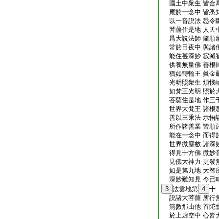
國土中衆生 皆合
應於一念中 皆悉
以一音説法 悉令
菩薩住是地 人天
爲大説法師 隨順
常於日夜中 與諸
能住甚深妙 寂滅
供養無量佛 善根
猶如轉輪王 眞金
光明照衆生 煩惱
如梵王光明 照於
菩薩住是地 作三
世界大梵王 諸根
善以三乘法 示悟
所作諸善業 皆順
能在一念中 而得
世界微塵數 諸深
得見十方佛 微妙
見佛大神力 更發
如是第九地 大智
深妙難知見 今已
3
法雲地第
4
十
説諸大菩薩 所行
無數那由他 首陀
於上虚空中 心皆