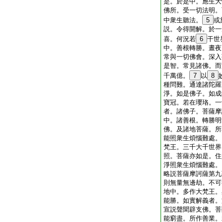
是。於是中。應生大
佛所。受一切法明。
中衆生聽法。
5
或
説。令得開解。於一
喜。何況若
6
干世
中。善根轉勝。晝夜
常與一切佛會。深入
是智。常見諸佛。而
千萬億。
7
以
8
種問難。通達諸陀羅
淨。如是佛子。如成
寶冠。若在瓔珞。一
者。諸佛子。菩薩摩
中。諸善根。轉勝明
佛。及諸地菩薩。所
能照衆生煩惱難處。
梵王。三千大千世界
照。菩薩亦如是。住
淨照衆生煩惱難處。
略説菩薩摩訶薩第九
則無量無邊劫。不可
地中。多作大梵王。
能勝。如實解義者。
宣説聲聞辟支佛。菩
能窮盡。所作善業。