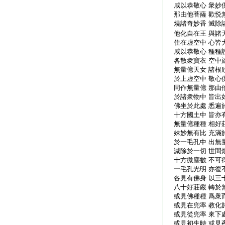
咸以恭敬心 衆妙
那由他菩薩 歡悦
燒諸奇妙香 滅除
他化自在王 與諸
住在虚空中 心皆
咸以恭敬心 種種
各散衆寶衣 空中
無量億天女 諸根
於上虚空中 敬心
同作無量億 那由
於諸衆物中 皆出
佛坐於此處 悉遍
十方國土中 皆亦
無量億種種 相好
姝妙無有比 充滿
於一毛孔中 出無
滅除於一切 世間
十方微塵數 不可
一毛孔光明 亦復
各見有佛身 以三
八十好莊嚴 轉於
或見佛種種 爲衆
或見在兜率 教化
或見從兜率 來下
或見初生時 或見