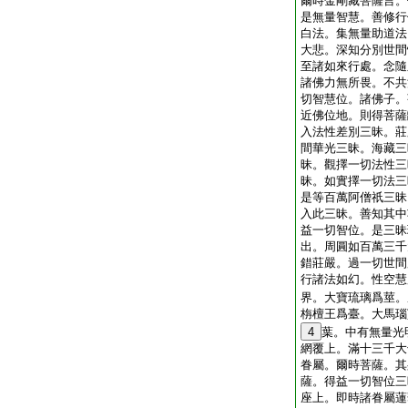
爾時金剛藏菩薩言。
是無量智慧。善修行
白法。集無量助道法
大悲。深知分別世間
至諸如來行處。念隨
諸佛力無所畏。不共
切智慧位。諸佛子。
近佛位地。則得菩薩
入法性差別三昧。莊
間華光三昧。海藏三
昧。觀擇一切法性三
昧。如實擇一切法三
是等百萬阿僧祇三昧
入此三昧。善知其中
益一切智位。是三昧
出。周圓如百萬三千
錯莊嚴。過一切世間
行諸法如幻。性空慧
界。大寶琉璃爲莖。
栴檀王爲臺。大馬瑙
4
葉。中有無量光
網覆上。滿十三千大
眷屬。爾時菩薩。其
薩。得益一切智位三
座上。即時諸眷屬蓮