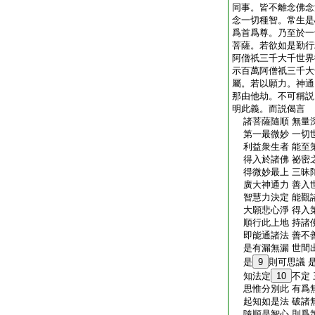
同事。皆不離念佛念
念一切種智。常生是
爲首爲尊。乃至於一
菩薩。若欲如是勤行
阿僧祇三千大千世界
示百萬阿僧祇三千大
屬。若以願力。神通
那由他劫。不可稱説
明此義。而説偈言
諸菩薩隨順 無量
第一最微妙 一切
利益衆生者 能至
得入於諸佛 祕密
得微妙最上 三昧
廣大神通力 善入
智慧力決定 能觀
大願悲心淨 得入
順行此上地 持諸
即能通諸法 善不
是有漏無漏 世間
是
9
則可思議 
知法定
10
不定
思惟分別此 有爲
起知如是法 破諸
隨順是智心 則爲