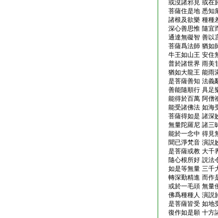
或沒諸邪見 或在
菩薩住是地 悉知
諸根及欲樂 種種
深心善思惟 隨宜
通達無礙智 善以
菩薩爲法師 猶如
牛王如山王 安住
普於諸世界 雨美
猶如大龍王 能雨
是菩薩善知 法義
善能隨順行 具足
能得於百萬 阿僧
能受諸佛法 如海
菩薩得如是 諸深
無量陀羅尼 諸三
能於一念中 得見
聞已淨梵音 演説
是菩薩或教 大千
隨心根所好 説法
如是等無量 三千
轉深勤精進 而作
或於一毛頭 無量
佛爲種種人 演説
是菩薩皆受 如地
復作如是願 十方