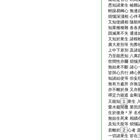
悉知諸衆生 嶮難
輕躁易轉心 無邊
煩惱深淺相 心伴
又知使纒相 隨順
知業種種雜 各各
因滅果不失 通達
又知於衆生 諸根
廣大差別等 先際
上中下差別 及諸
乃至能悉知 八萬
世間性亦爾 煩惱
無始來不斷 諸心
皆與心共行 縛心
知諸結使等 但妄
無有方處所 亦無
亦不離於身 又亦
禪定力能遮 金剛
又能知
1
衆生 
愛水癡闇覆 業田
生於後身＊牙 名
無始生死來 相續
及知天龍等 煩惱
若離於
2
心者 
一切諸衆生 皆在