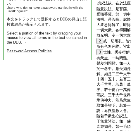
以説法故。在於法座
い。
Users who do not have a password can log in with the
隨意説法。是菩薩。
userID "guest".
受職菩薩。於一切中
本文をドラッグして選択するとDDBの見出し語
法明。是菩薩。處於
検索結果が表示されます。
大衆悉得解了。即得
一切大衆。各得開解
Select a portion of the text by dragging your
放光明。令一切大衆
mouse to view all terms in the text contained in
2
或一切毛孔。皆
the DDB. ・
所有色無色物。皆出
Password Access Policies
3
世性。悉令得解
有衆生。一時問難。
聲差別問難。如一人
於一念中。悉受如是
解。如是二三千大千
十四十五十。若百三
大千世界。若萬十萬
界。若十億百千萬億
可説。三千大千世界
承佛神力。能爲衆生
取如是智明。若於一
説世界微塵數大會。
隨若干衆生心説法。
干無量諸法。如一佛
皆亦如是。如一毛頭