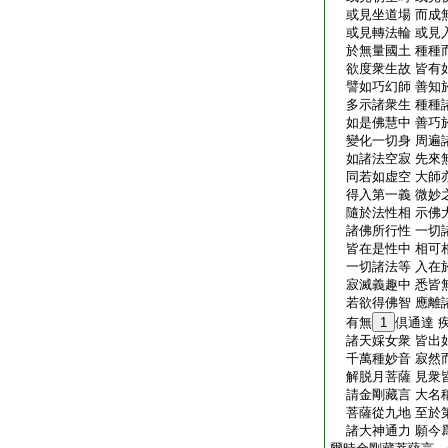
或見坐道場 而成
或見轉法輪 或見
於無量國土 種種
欲度衆生故 皆有
譬如巧幻師 善知
多示諸衆生 種種
如是佛慧中 善巧
變化一切身 周遍
如諸法空寂 先來
同若如虚空 大師
得入第一義 微妙
隨於法性相 示佛
諸佛所行性 一切
皆在是性中 相可
一切諸法等 入在
寂滅義趣中 悉皆
若欲得佛智 應離
有無
1
倶通達 
諸天婇女衆 皆出
千萬種妙音 寂然
解脱月菩薩 見衆
請金剛藏言 大名
菩薩從九地 至於
諸大神通力 願今