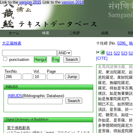
地道。以樂説無礙智
Link to the
version 2015
Link to the
version 2018
次以法無礙智。知一
以義無礙智。知種種
隨諸佛得道事差別説
句法。無邊
20
劫
智。知一切佛
21
ホーム
検索
ご挨拶
組織
利
大慈大悲。無礙智轉
義無礙＊智。隨如來
大正蔵検索
十住經 (No.
0286_
鳩
生心。隨根隨欲樂差
音聲。不分
22
別
521
522
523
52
以諸佛智慧力。隨衆
[CITE]
punctuation
Hangul
Eng
菩薩摩訶薩。如是善
名爲得諸佛法藏。能
TextNo.
Vol.
Page
尼。衆法陀羅尼。起
意陀羅尼。衆財陀羅
羅尼。無礙陀羅尼。
INBUDS
羅尼。得如是等百萬
便説。如是無量樂説
INBUDS
(Bibliographic Database)
如是無量陀羅尼門。
Search
聞已不忘。如所聞法
演説。是菩薩。於一
尼。聽受法。如從一
Digital Dictionary of Buddhism
亦如是。是菩薩。於
多學聲聞得陀羅尼力
電子佛教辭典
是菩薩。得如是陀羅
パスワードがない場合は「guest」でログインしてくださ