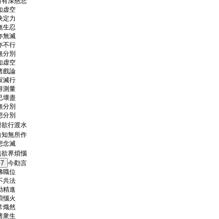
而有深慈悲
如虚空
決定力
無生忍
亦無滅
亦不行
無分別
如虚空
諸戲論
寂滅行
得測量
已壞盡
無分別
想分別
遽欲行渡水
自知無所作
想念滅
無欲界煩惱
7
今勸言
佛職位
不共法
勤精進
煩惱火
常熾然
諸衆生