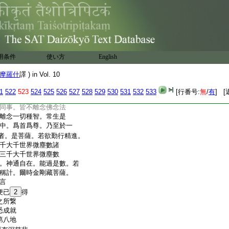
智門故。智慧光明。滅衆
佛子若千世界主。大梵天王。
。滿千世界。亦能放光。
菩薩摩訶薩。亦如是住無
照十萬三千大千世界微
能滅諸惱熱。令得清涼
用条件
使い方
English
薩摩訶薩不動地。若廣
不能盡。菩薩住是地中。多
摩羅什
譯 ) in Vol. 10
界。諸根猛利。與諸衆生。
羅蜜道因縁。無有窮盡。
1
522
523
524
525
526
527
528
529
530
531
532
533
[行番号:
無
/
有
] [
能壞者。所作善業。若布
同事。皆不離念佛念法
離念一切種智。常生是
中。爲首爲尊。乃至於一
者。是菩薩。若欲勤行精進。
千大千世界微塵數諸
三千大千世界微塵數
。神通自在。能過是數。若
稱計。爾時金剛藏菩薩。
言
便已
2
得
之所繋
悉成就
第八地