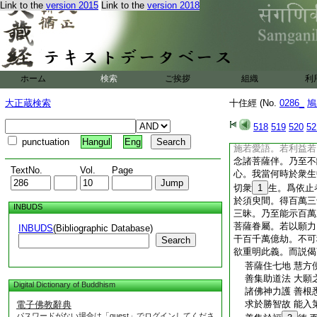
Link to the
version 2015
Link to the
version 2018
薩住是地。以善分別
生惱熱。
14
譬如
能於一時。流布慈心
遍照其中。諸佛子。
動地中。能放身光。
塵數等世界衆生。次
ホーム
検索
ご挨拶
組織
利
諸佛子。是名略説菩
説者。無量劫數。所
大正蔵検索
十住經 (No.
0286_
鳩
作大梵天王。主千世
聲聞辟支佛菩薩。波
518
519
520
52
説世間性差別中。無
punctuation
Hangul
Eng
施若愛語。若利益若
念諸菩薩伴。乃至不
TextNo.
Vol.
Page
心。我當何時於衆生
切衆
1
生。爲依止
於須臾間。得百萬三
INBUDS
三昧。乃至能示百萬
菩薩眷屬。若以願力
INBUDS
(Bibliographic Database)
干百千萬億劫。不可
Search
欲重明此義。而説偈
菩薩住七地 慧方
善集助道法 大願
Digital Dictionary of Buddhism
諸佛神力護 善根
求於勝智故 能入
電子佛教辭典
パスワードがない場合は「guest」でログインしてくださ