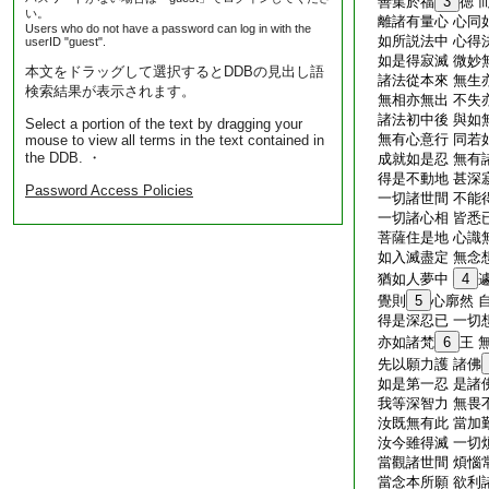
善集於福
3
徳 
い。
離諸有量心 心同
Users who do not have a password can log in with the
如所説法中 心得
userID "guest".
如是得寂滅 微妙
本文をドラッグして選択するとDDBの見出し語
諸法從本來 無生
検索結果が表示されます。
無相亦無出 不失
諸法初中後 與如
Select a portion of the text by dragging your
無有心意行 同若
mouse to view all terms in the text contained in
the DDB. ・
成就如是忍 無有
得是不動地 甚深
Password Access Policies
一切諸世間 不能
一切諸心相 皆悉
菩薩住是地 心識
如入滅盡定 無念
猶如人夢中
4
覺則
5
心廓然 
得是深忍已 一切
亦如諸梵
6
王 
先以願力護 諸佛
如是第一忍 是諸
我等深智力 無畏
汝既無有此 當加
汝今雖得滅 一切
當觀諸世間 煩惱
當念本所願 欲利