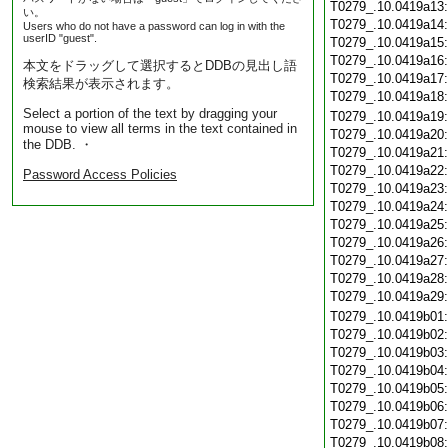
T0279_.10.0419a13
い。
T0279_.10.0419a14
Users who do not have a password can log in with the
userID "guest".
T0279_.10.0419a15
T0279_.10.0419a16
本文をドラッグして選択するとDDBの見出し語
T0279_.10.0419a17
検索結果が表示されます。
T0279_.10.0419a18
Select a portion of the text by dragging your
T0279_.10.0419a19
mouse to view all terms in the text contained in
T0279_.10.0419a20
the DDB. ・
T0279_.10.0419a21
T0279_.10.0419a22
Password Access Policies
T0279_.10.0419a23
T0279_.10.0419a24
T0279_.10.0419a25
T0279_.10.0419a26
T0279_.10.0419a27
T0279_.10.0419a28
T0279_.10.0419a29
T0279_.10.0419b01
T0279_.10.0419b02
T0279_.10.0419b03
T0279_.10.0419b04
T0279_.10.0419b05
T0279_.10.0419b06
T0279_.10.0419b07
T0279_.10.0419b08