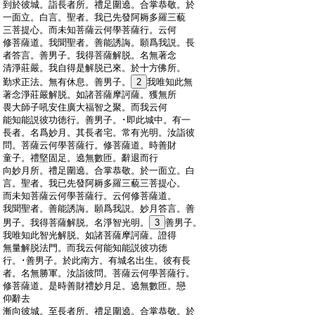
:
到於彼城。詣長者所。禮足圍遶。合掌恭敬。於
:
一面立。白言。聖者。我已先發阿耨多羅三藐
:
三菩提心。而未知菩薩云何學菩薩行。云何
:
修菩薩道。我聞聖者。善能誘誨。願爲我説。長
:
者答言。善男子。我得菩薩解脱。名無著念
:
清淨莊嚴。我自得是解脱已來。於十方佛所。
:
勤求正法。無有休息。善男子。
2
我唯知此無
:
著念淨莊嚴解脱。如諸菩薩摩訶薩。獲無所
:
畏大師子吼安住廣大福智之聚。而我云何
:
能知能説彼功徳行。善男子。･即此城中。有一
:
長者。名爲妙月。其長者宅。常有光明。汝詣彼
:
問。菩薩云何學菩薩行。修菩薩道。時善財
:
童子。禮堅固足。遶無數匝。辭退而行
:
向妙月所。禮足圍遶。合掌恭敬。於一面立。白
:
言。聖者。我已先發阿耨多羅三藐三菩提心。
:
而未知菩薩云何學菩薩行。云何修菩薩道。
:
我聞聖者。善能誘誨。願爲我説。妙月答言。善
:
男子。我得菩薩解脱。名淨智光明。
3
善男子。
:
我唯知此智光解脱。如諸菩薩摩訶薩。證得
:
無量解脱法門。而我云何能知能説彼功徳
:
行。･善男子。於此南方。有城名出生。彼有長
:
者。名無勝軍。汝詣彼問。菩薩云何學菩薩行。
:
修菩薩道。是時善財禮妙月足。遶無數匝。戀
:
仰辭去
:
漸向彼城。至長者所。禮足圍遶。合掌恭敬。於