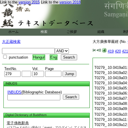
Link to the
version 2015
Link to the
version 2018
ホーム
検索
ご挨拶
組織
利
大正蔵検索
大方廣佛華嚴經 (No.
419
420
421
punctuation
Hangul
Eng
T0279_.10.0419a01
TextNo.
Vol.
Page
T0279_.10.0419a02
T0279_.10.0419a03
T0279_.10.0419a04
INBUDS
T0279_.10.0419a05
INBUDS
(Bibliographic Database)
T0279_.10.0419a06
Search
T0279_.10.0419a07
T0279_.10.0419a08
T0279_.10.0419a09
T0279_.10.0419a10
Digital Dictionary of Buddhism
T0279_.10.0419a11
電子佛教辭典
T0279_.10.0419a12
パスワードがない場合は「guest」でログインしてくださ