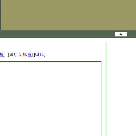
無
] [返り点:
無
/
有
]
[CITE]