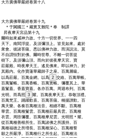
:
大方廣佛華嚴經卷第十八
:
大方廣佛華嚴經卷第十九
:
＊于闐國三＊藏實叉難陀＊奉 制譯
:
昇夜摩天宮品第十九
:
爾時如來威神力故。十方一切世界。一一四
:
天下。南閻浮提。及須彌頂上。皆見如來。處於
:
衆會。彼諸菩薩。悉以佛神力故。而演説法。莫
:
不自謂恒對於佛。爾時世尊。不離一切菩提
:
樹下。及須彌山頂。而向於彼夜摩天宮。寶
:
莊嚴殿。時夜摩天王。遙見佛來。即以神力。於
:
其殿内。化作寶蓮華藏師子之座。百萬層級。
:
以爲莊嚴。百萬金網。以爲
2
交絡。百萬華帳。
:
百萬鬘帳。百萬香帳。百萬寳帳。彌覆其上。華
:
蓋鬘蓋。香蓋寶蓋。各亦百萬。周迴布列。百萬
:
光明。而爲照
3
耀。百萬夜摩天王。恭敬頂禮。
:
百萬梵王。踊躍歡喜。百萬菩薩。稱揚讃歎。百
:
萬天樂。各奏百萬種法音。相續不斷。百萬種
:
華雲。百萬種鬘雲。百萬種莊嚴具雲。百萬種
:
衣雲。周匝彌覆。百萬種摩尼雲。光明照＊耀。
:
從百萬種善根所生。百萬諸佛之所護持。百
:
萬種福徳之所増長。百萬種深心。百萬種誓
:
願之所嚴淨。百萬種行之所生起。百萬種法