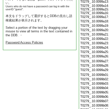
T0279_.10.0099a13
い。
T0279_.10.0099a14:
Users who do not have a password can log in with the
T0279_.10.0099a15:
userID "guest".
T0279_.10.0099a16:
本文をドラッグして選択するとDDBの見出し語
T0279_.10.0099a17
検索結果が表示されます。
T0279_.10.0099a18
T0279_.10.0099a19
Select a portion of the text by dragging your
T0279_.10.0099a20
mouse to view all terms in the text contained in
T0279_.10.0099a21
the DDB. ・
T0279_.10.0099a22
Password Access Policies
T0279_.10.0099a23
T0279_.10.0099a24
T0279_.10.0099a25
T0279_.10.0099a26
T0279_.10.0099a27
T0279_.10.0099a28
T0279_.10.0099a29
T0279_.10.0099b01
T0279_.10.0099b02
T0279_.10.0099b03
T0279_.10.0099b04
T0279_.10.0099b05
T0279_.10.0099b06
T0279_.10.0099b07
T0279_.10.0099b08