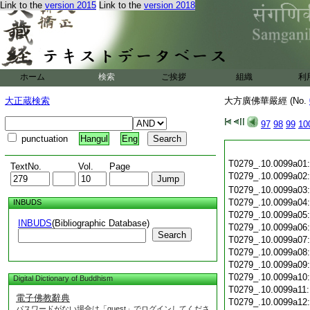
Link to the
version 2015
Link to the
version 2018
ホーム
検索
ご挨拶
組織
利
大正蔵検索
大方廣佛華嚴經 (No.
97
98
99
10
punctuation
Hangul
Eng
T0279_.10.0099a01
TextNo.
Vol.
Page
T0279_.10.0099a02
T0279_.10.0099a03
T0279_.10.0099a04
INBUDS
T0279_.10.0099a05
INBUDS
(Bibliographic Database)
T0279_.10.0099a06
Search
T0279_.10.0099a07
T0279_.10.0099a08
T0279_.10.0099a09
T0279_.10.0099a10
Digital Dictionary of Buddhism
T0279_.10.0099a11
電子佛教辭典
T0279_.10.0099a12
パスワードがない場合は「guest」でログインしてくださ