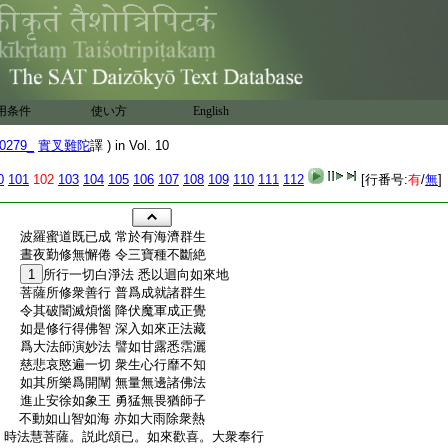
用条件
使い方
English
0279_
實叉難陀
譯 ) in Vol. 10
0
101
102
103
104
105
106
107
108
109
110
111
112
[行番号:
有
/
無
]
:
波羅蜜道既已成 常於有海濟群生
:
晝夜勤修無懈倦 令三寶種不斷絶
:
1
所行一切白淨法 悉以迴向如來地
:
菩薩所修衆善行 普爲成就諸群生
:
令其破闇滅煩惱 降伏魔軍成正覺
:
如是修行得佛智 深入如來正法藏
:
爲大法師演妙法 譬如甘露悉霑灑
:
慈悲哀愍遍一切 衆生心行靡不知
:
如其所樂爲開闡 無量無邊諸佛法
:
進止安徐如象王 勇猛無畏猶師子
:
不動如山智如海 亦如大雨除衆熱
:
時法慧菩薩。説此頌已。如來歡喜。大衆奉行