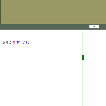
 [返り点:
無
/
有
]
[CITE]