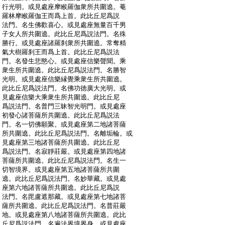
:
行光明。或見處座摩睺羅伽衆所共圍遶。菴
:
羅林摩睺羅伽王而爲上首。此比丘尼爲説
:
法門。名生佛歡喜心。或見處座無量百千男
:
子女人所共圍遶。此比丘尼爲説法門。名殊
:
勝行。或見處座諸羅刹衆所共圍遶。常奪精
:
氣大樹羅刹王而爲上首。此比丘尼爲説法
:
門。名發生悲愍心。或見處座信樂聲聞。乘
:
衆生所共圍遶。此比丘尼爲説法門。名勝智
:
光明。或見處座信樂縁覺乘衆生所共圍遶。
:
此比丘尼爲説法門。名佛功徳廣大光明。或
:
見處座信樂大乘衆生所共圍遶。此比丘尼
:
爲説法門。名普門三昧智光明門。或見處座
:
初發心諸菩薩所共圍遶。此比丘尼爲説法
:
門。名一切佛願聚。或見處座第二地諸菩薩
:
所共圍遶。此比丘尼爲説法門。名離垢輪。或
:
見處座第三地諸菩薩所共圍遶。此比丘尼
:
爲説法門。名寂靜莊嚴。或見處座第四地諸
:
菩薩所共圍遶。此比丘尼爲説法門。名生一
:
切智境界。或見處座第五地諸菩薩所共圍
:
遶。此比丘尼爲説法門。名妙華藏。或見處
:
座第六地諸菩薩所共圍遶。此比丘尼爲説
:
法門。名毘盧遮那藏。或見處座第七地諸菩
:
薩所共圍遶。此比丘尼爲説法門。名普莊嚴
:
地。或見處座第八地諸菩薩所共圍遶。此比
:
丘尼爲説法門。名遍法界境界身。或見處座