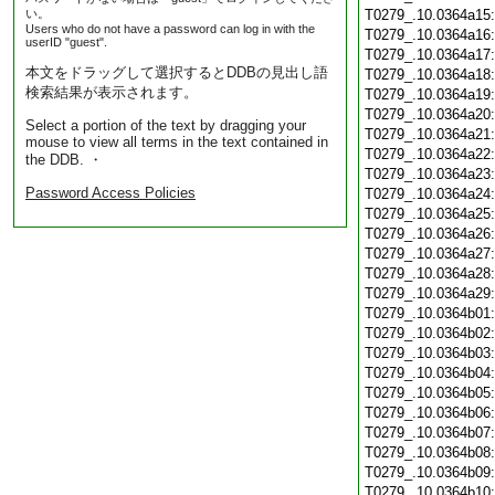
い。
T0279_.10.0364a15
Users who do not have a password can log in with the
T0279_.10.0364a16
userID "guest".
T0279_.10.0364a17
本文をドラッグして選択するとDDBの見出し語
T0279_.10.0364a18
検索結果が表示されます。
T0279_.10.0364a19
T0279_.10.0364a20
Select a portion of the text by dragging your
T0279_.10.0364a21
mouse to view all terms in the text contained in
T0279_.10.0364a22
the DDB. ・
T0279_.10.0364a23
Password Access Policies
T0279_.10.0364a24
T0279_.10.0364a25
T0279_.10.0364a26
T0279_.10.0364a27
T0279_.10.0364a28
T0279_.10.0364a29
T0279_.10.0364b01
T0279_.10.0364b02
T0279_.10.0364b03
T0279_.10.0364b04
T0279_.10.0364b05
T0279_.10.0364b06
T0279_.10.0364b07
T0279_.10.0364b08
T0279_.10.0364b09
T0279_.10.0364b10