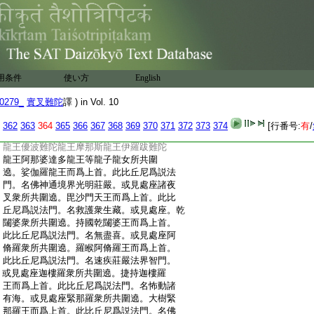
:
天女所共圍遶。自在天王而爲上首。此比丘
:
尼爲説法門。名菩薩清淨心。或見處座善變
:
化天天子天女所共圍遶。善化天王而爲上
:
首。此比丘尼爲説法門。名一切法善莊嚴。或
:
見處座兜率陀天天子天女所共圍遶。兜率
:
天王而爲上首。此比丘尼爲説法門。名心藏
用条件
使い方
English
:
旋。或見處座須夜摩天天子天女所共圍遶
:
夜摩天王而爲上首。此比丘尼爲説法門。名
0279_
實叉難陀
譯 ) in Vol. 10
:
無邊莊嚴。或見處座三十三天天子天女所
:
共圍遶。釋提桓因而爲上首。此比丘尼爲説
362
363
364
365
366
367
368
369
370
371
372
373
374
[行番号:
有
/
:
法門。名厭離門。或見處座百光明龍王難陀
:
龍王優波難陀龍王摩那斯龍王伊羅跋難陀
:
龍王阿那婆達多龍王等龍子龍女所共圍
:
遶。娑伽羅龍王而爲上首。此比丘尼爲説法
:
門。名佛神通境界光明莊嚴。或見處座諸夜
:
叉衆所共圍遶。毘沙門天王而爲上首。此比
:
丘尼爲説法門。名救護衆生藏。或見處座。乾
:
闥婆衆所共圍遶。持國乾闥婆王而爲上首。
:
此比丘尼爲説法門。名無盡喜。或見處座阿
:
脩羅衆所共圍遶。羅睺阿脩羅王而爲上首。
:
此比丘尼爲説法門。名速疾莊嚴法界智門。
:
或見處座迦樓羅衆所共圍遶。捷持迦樓羅
:
王而爲上首。此比丘尼爲説法門。名怖動諸
:
有海。或見處座緊那羅衆所共圍遶。大樹緊
:
那羅王而爲上首。此比丘尼爲説法門。名佛