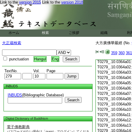
Link to the
version 2015
Link to the
version 2018
T0279_.10.0363c19
T0279_.10.0363c20
T0279_.10.0363c21
T0279_.10.0363c22
T0279_.10.0363c23
T0279_.10.0363c24
ホーム
検索
ご挨拶
組織
利
T0279_.10.0363c25
T0279_.10.0363c26
大正蔵検索
大方廣佛華嚴經 (No.
T0279_.10.0363c27
T0279_.10.0363c28
359
360
361
T0279_.10.0363c29
punctuation
Hangul
Eng
T0279_.10.0364a01
T0279_.10.0364a02
TextNo.
Vol.
Page
T0279_.10.0364a03
T0279_.10.0364a04
T0279_.10.0364a05
INBUDS
T0279_.10.0364a06
T0279_.10.0364a07
INBUDS
(Bibliographic Database)
T0279_.10.0364a08
Search
T0279_.10.0364a09
T0279_.10.0364a10
T0279_.10.0364a11
Digital Dictionary of Buddhism
T0279_.10.0364a12
T0279_.10.0364a13
電子佛教辭典
T0279_.10.0364a14
パスワードがない場合は「guest」でログインしてくださ