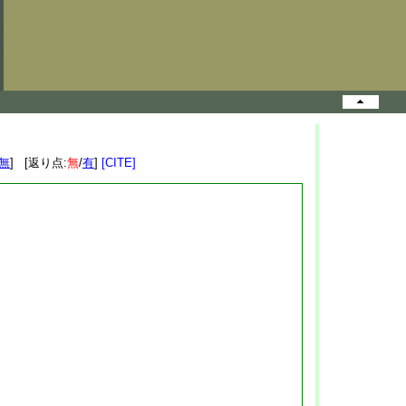
無
] [返り点:
無
/
有
]
[CITE]