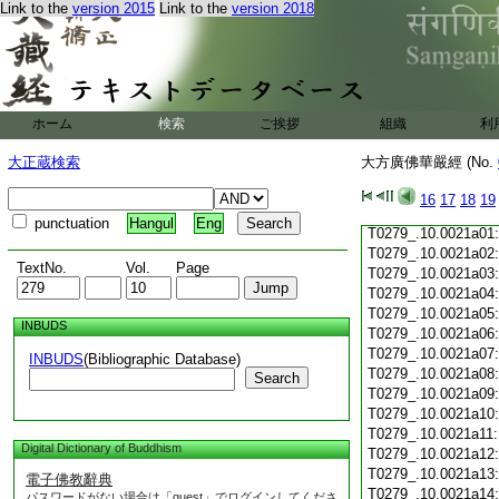
Link to the
version 2015
Link to the
version 2018
T0279_.10.0020c19
T0279_.10.0020c20
T0279_.10.0020c21
T0279_.10.0020c22
T0279_.10.0020c23
T0279_.10.0020c24
ホーム
検索
ご挨拶
組織
利
T0279_.10.0020c25
T0279_.10.0020c26
大正蔵検索
大方廣佛華嚴經 (No.
T0279_.10.0020c27
T0279_.10.0020c28
16
17
18
19
T0279_.10.0020c29
punctuation
Hangul
Eng
T0279_.10.0021a01
T0279_.10.0021a02
TextNo.
Vol.
Page
T0279_.10.0021a03
T0279_.10.0021a04
T0279_.10.0021a05
INBUDS
T0279_.10.0021a06
T0279_.10.0021a07
INBUDS
(Bibliographic Database)
T0279_.10.0021a08
Search
T0279_.10.0021a09
T0279_.10.0021a10
T0279_.10.0021a11
Digital Dictionary of Buddhism
T0279_.10.0021a12
T0279_.10.0021a13
電子佛教辭典
T0279_.10.0021a14
パスワードがない場合は「guest」でログインしてくださ