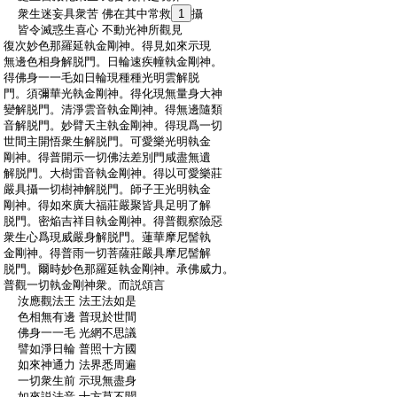
:
衆生迷妄具衆苦 佛在其中常救
1
攝
:
皆令滅惑生喜心 不動光神所觀見
:
復次妙色那羅延執金剛神。得見如來示現
:
無邊色相身解脱門。日輪速疾幢執金剛神。
:
得佛身一一毛如日輪現種種光明雲解脱
:
門。須彌華光執金剛神。得化現無量身大神
:
變解脱門。清淨雲音執金剛神。得無邊隨類
:
音解脱門。妙臂天主執金剛神。得現爲一切
:
世間主開悟衆生解脱門。可愛樂光明執金
:
剛神。得普開示一切佛法差別門咸盡無遺
:
解脱門。大樹雷音執金剛神。得以可愛樂莊
:
嚴具攝一切樹神解脱門。師子王光明執金
:
剛神。得如來廣大福莊嚴聚皆具足明了解
:
脱門。密焔吉祥目執金剛神。得普觀察險惡
:
衆生心爲現威嚴身解脱門。蓮華摩尼髻執
:
金剛神。得普雨一切菩薩莊嚴具摩尼髻解
:
脱門。爾時妙色那羅延執金剛神。承佛威力。
:
普觀一切執金剛神衆。而説頌言
:
汝應觀法王 法王法如是
:
色相無有邊 普現於世間
:
佛身一一毛 光網不思議
:
譬如淨日輪 普照十方國
:
如來神通力 法界悉周遍
:
一切衆生前 示現無盡身
:
如來説法音 十方莫不聞