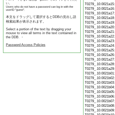
い。
T0279_.10.0021a15
Users who do not have a password can log in with the
T0279_.10.0021a16
userID "guest".
T0279_.10.0021a17
本文をドラッグして選択するとDDBの見出し語
T0279_.10.0021a18
検索結果が表示されます。
T0279_.10.0021a19
T0279_.10.0021a20
Select a portion of the text by dragging your
T0279_.10.0021a21
mouse to view all terms in the text contained in
T0279_.10.0021a22
the DDB. ・
T0279_.10.0021a23
Password Access Policies
T0279_.10.0021a24
T0279_.10.0021a25
T0279_.10.0021a26
T0279_.10.0021a27
T0279_.10.0021a28
T0279_.10.0021a29
T0279_.10.0021b01
T0279_.10.0021b02
T0279_.10.0021b03
T0279_.10.0021b04
T0279_.10.0021b05
T0279_.10.0021b06
T0279_.10.0021b07
T0279_.10.0021b08
T0279_.10.0021b09
T0279_.10.0021b10