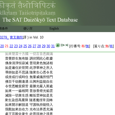
:
足解脱門。淨光香雲身衆神。得除一切衆
:
生煩惱垢解脱門。守護攝持身衆神。得轉一
:
切衆生愚癡魔業解脱門。普現攝化身衆神。
:
得普於一切世主宮殿中顯示莊嚴相解脱
:
門。不動光明身衆神。得普攝一切衆生皆令
:
生清淨善根解脱門。爾時淨喜境界身衆神。
用条件
使い方
English
:
承佛威力。普觀一切身衆神衆。而説頌言
:
我憶須彌塵劫前 有佛妙光出興世
0279_
實叉難陀
譯 ) in Vol. 10
:
世尊於彼如來所 發心供養一切佛
:
如來身放大光明 其光法界靡不充
20
21
22
23
24
25
26
27
28
29
30
31
[行番号:
有
/
無
] [返り点:
無
/
有
]
:
衆生遇者心調伏 此照方神之所見
:
如來聲震十方國 一切言音悉圓滿
:
普覺群生無有餘 調伏聞此心歡慶
:
佛身清淨恒寂滅 普現衆色無諸相
:
如是遍住於世間 此淨華神之所入
:
導師如是不思議 隨衆生心悉令見
:
或坐或行或時住 無量威儀所悟門
:
佛百千劫難逢遇 出興利益能自在
:
令世悉離貧窮苦 最勝光嚴入斯處
:
如來一一齒相間 普放香燈光焔雲
:
滅除一切衆生惑 離垢雲神如是見
:
衆生染惑爲重障 隨逐魔徑常流轉
:
如來開示解脱道 守護執持能悟入
:
我觀如來自在力 光布法界悉充滿
:
處王宮殿化衆生 此普現神之境界