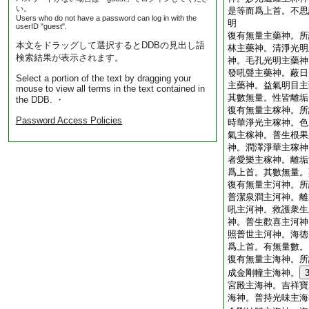
い。
是等而爲上首。不思
Users who do not have a password can log in with the
明
userID "guest".
復有無量主藥神。所
本文をドラッグして選択するとDDBの見出し語
林主藥神。清淨光明
検索結果が表示されます。
神。毛孔光明主藥神
發吼聲主藥神。蔽日
Select a portion of the text by dragging your
主藥神。益氣明目主
mouse to view all terms in the text contained in
其數無量。性皆離垢
the DDB. ・
復有無量主稼神。所
Password Access Policies
時華淨光主稼神。色
氣主稼神。普生根果
神。潤澤淨華主稼神
者愛樂主稼神。離垢
爲上首。其數無量。
復有無量主河神。所
普潔泉澗主河神。離
吼主河神。救護衆生
神。普生歡喜主河神
照普世主河神。海徳
爲上首。有無量數。
復有無量主海神。所
成金剛幢主海神。
宮殿主海神。吉祥寶
海神。普持光味主海