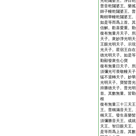
光乾闥婆王。淨目乾
普音乾闥婆王。樂搖
師子幢乾闥婆王。普
剛樹華幢乾闥婆王。
如是等而爲上首。其
信解。歡喜愛重。勤
復有無量月天子。所
天子。衆妙淨光明天
王眼光明天子。示現
光天子。星宿王自在
徳光明天子。如是等
勤顯發衆生心寶
復有無量日天子。所
須彌光可畏敬幢天子
猛不退轉天子。妙華
光明天子。寶髻普光
持勝徳天子。普光明
首。其數無量。皆勤
根
復有無量三十三天王
王。普稱滿音天王。
稱天王。發生喜樂髻
須彌勝音天王。成就
天王。智日眼天王。
是等而爲上首。其數