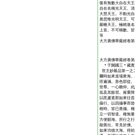
復有無數大自在天王
自在名稱光天王。清
大慧天王。不動光自
善思惟光明天王。可
嚴幢天王。極精進名
上首。不可稱數。皆
等
大方廣佛華嚴經卷第
大方廣佛華嚴經卷第
＊于闐國三＊藏實
世主妙嚴品第一之
爾時如來道場衆海。
匝遍滿。形色部從。
世尊。一心瞻仰。此
垢及其餘習。摧重障
以毘盧遮那如來往昔
薩行。以四攝事而曾
根時。皆已善攝。種
立一切智道。種無量
方便願海。所行之行
能善出。常見於佛。
如來功徳大海。得於