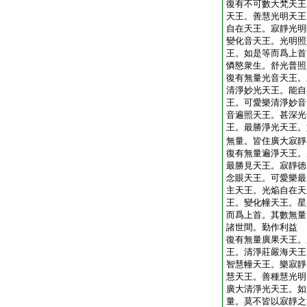
復有不可數大梵天王
天王。善慧光明天王
自在天王。寂靜光明
變化音天王。光明照
王。如是等而爲上首
憐愍衆生。舒光普照
復有無量光音天王。
清淨妙光天王。能自
王。可愛樂清淨妙音
音遍照天王。甚深光
王。最勝淨光天王。
無量。皆住廣大寂靜
復有無量遍淨天王。
最勝見天王。寂靜徳
念眼天王。可愛樂最
主天王。光焔自在天
王。變化幢天王。星
而爲上首。其數無量
諸世間。勤作利益
復有無量廣果天王。
王。清淨莊嚴海天王
智慧幢天王。樂寂靜
慧天王。善種慧光明
廣大清淨光天王。如
量。莫不皆以寂靜之