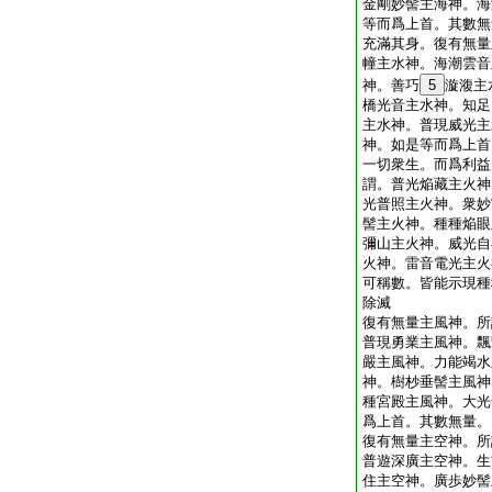
金剛妙髻主海神。海
等而爲上首。其數無
充滿其身。復有無量
幢主水神。海潮雲音
神。善巧
5
漩澓主
橋光音主水神。知足
主水神。普現威光主
神。如是等而爲上首
一切衆生。而爲利益
謂。普光焔藏主火神
光普照主火神。衆妙
髻主火神。種種焔眼
彌山主火神。威光自
火神。雷音電光主火
可稱數。皆能示現種
除滅
復有無量主風神。所
普現勇業主風神。飄
嚴主風神。力能竭水
神。樹杪垂髻主風神
種宮殿主風神。大光
爲上首。其數無量。
復有無量主空神。所
普遊深廣主空神。生
住主空神。廣歩妙髻