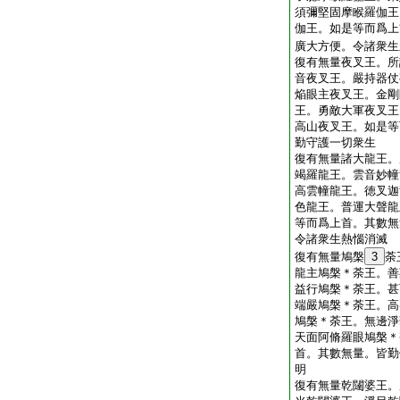
須彌堅固摩睺羅伽王
伽王。如是等而爲上
廣大方便。令諸衆生
復有無量夜叉王。所
音夜叉王。嚴持器仗
焔眼主夜叉王。金剛
王。勇敵大軍夜叉王
高山夜叉王。如是等
勤守護一切衆生
復有無量諸大龍王。
竭羅龍王。雲音妙幢
高雲幢龍王。徳叉迦
色龍王。普運大聲龍
等而爲上首。其數無
令諸衆生熱惱消滅
復有無量鳩槃
3
荼
龍主鳩槃＊荼王。善
益行鳩槃＊荼王。甚
端嚴鳩槃＊荼王。高
鳩槃＊荼王。無邊淨
天面阿脩羅眼鳩槃＊
首。其數無量。皆勤
明
復有無量乾闥婆王。