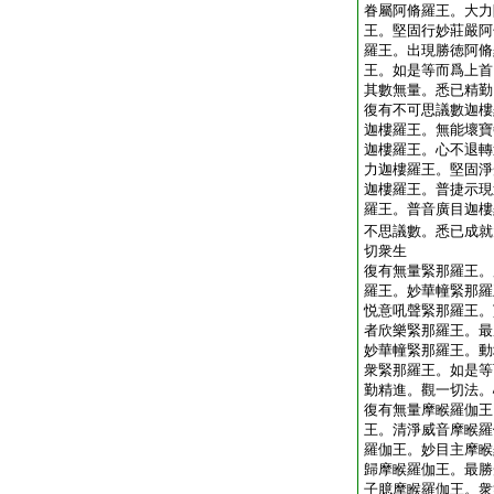
眷屬阿脩羅王。大力
王。堅固行妙莊嚴阿
羅王。出現勝徳阿脩
王。如是等而爲上首
其數無量。悉已精勤
復有不可思議數迦樓
迦樓羅王。無能壞寶
迦樓羅王。心不退轉
力迦樓羅王。堅固淨
迦樓羅王。普捷示現
羅王。普音廣目迦樓
不思議數。悉已成就
切衆生
復有無量緊那羅王。
羅王。妙華幢緊那羅
悦意吼聲緊那羅王。
者欣樂緊那羅王。最
妙華幢緊那羅王。動
衆緊那羅王。如是等
勤精進。觀一切法。
復有無量摩睺羅伽王
王。清淨威音摩睺羅
羅伽王。妙目主摩睺
歸摩睺羅伽王。最勝
子臆摩睺羅伽王。衆