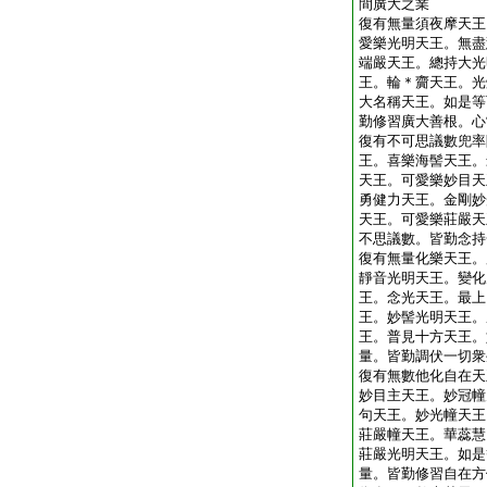
間廣大之業
復有無量須夜摩天王
愛樂光明天王。無盡
端嚴天王。總持大光
王。輪＊齎天王。光
大名稱天王。如是等
勤修習廣大善根。心
復有不可思議數兜率
王。喜樂海髻天王。
天王。可愛樂妙目天
勇健力天王。金剛妙
天王。可愛樂莊嚴天
不思議數。皆勤念持
復有無量化樂天王。
靜音光明天王。變化
王。念光天王。最上
王。妙髻光明天王。
王。普見十方天王。
量。皆勤調伏一切衆
復有無數他化自在天
妙目主天王。妙冠幢
句天王。妙光幢天王
莊嚴幢天王。華蕊慧
莊嚴光明天王。如是
量。皆勤修習自在方