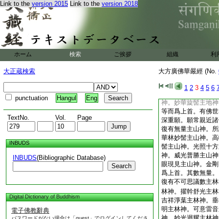
Link to the
version 2015
Link to the
version 2018
復有佛世界微塵數主
主城神。妙嚴宮殿主
離憂清淨主城神。華
現主城神。盛福光明
神。香髻莊嚴主城神
等而爲上首。有佛世
ホーム
検索
ご挨拶
組織
利
思議劫。嚴淨如來所
復有佛世界微塵數主
大正蔵検索
大方廣佛華嚴經 (No.
主地神。堅福莊嚴主
普散衆寶主地神。淨
1
2
3
4
5
6
眼主地神。香毛發光
punctuation
Hangul
Eng
神。妙華旋髻主地神
等而爲上首。有佛世
TextNo.
Vol.
Page
深重願。願常親近諸
復有無量主山神。所
華林妙髻主山神。高
INBUDS
髻主山神。光照十方
神。威光普勝主山神
INBUDS
(Bibliographic Database)
眼現見主山神。金剛
Search
爲上首。其數無量。
復有不可思議數主林
林神。擢幹舒光主林
Digital Dictionary of Buddhism
吉祥淨葉主林神。垂
明主林神。可意雷音
電子佛教辭典
神。妙光迴耀主林神
パスワードがない場合は「guest」でログインしてくださ