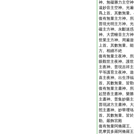
神。無礙勝力主空神
遠妙音主空神。光遍
爲上首。其數無量。
復有無量主方神。所
普現光明主方神。光
礙主方神。永斷迷惑
神。大雲幢音主方神
世業主方神。周遍遊
上首。其數無量。能
方。相續不絶
復有無量主夜神。所
眼觀世主夜神。護世
主夜神。普現吉祥主
平等護育主夜神。遊
喜主夜神。出生淨福
首。其數無量。皆勤
復有無量主晝神。所
起慧香主晝神。樂勝
主晝神。普集妙藥主
普現諸方主晝神。大
照主晝神。妙華瓔珞
首。其數無量。皆於
勤。嚴飾宮殿
復有無量阿脩羅王。
毘摩質多羅阿脩羅王