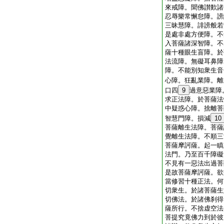
來戒障。聞佛讃歎諸
忍辱樂常懈怠障。謗
三昧慧障。誹謗般若
是處非處方便障。不
入菩薩諸深智障。不
薩十種眼生盲障。於
法流障。無礙耳鼻障
障。不能別知衆生音
心障。狂亂業障。離
口四
9
過意惡業障
求正法障。於菩薩法
中疑惑心障。捨離菩
智慧門障。損減
10
菩薩離生法障。菩薩
覺離生法障。不順三
菩薩摩訶薩。起一瞋
法門。乃至百千障礙
不見有一惡法出過菩
是故菩薩摩訶薩。欲
當修習十種正法。何
切衆生。於諸菩薩生
切佛法。於諸佛刹得
薩所行。不捨虚空法
菩提究竟佛力到於彼