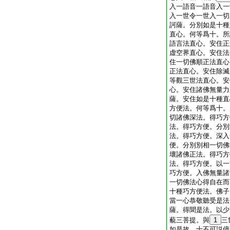
入一語音一語音入一
入一世令一世入一切
訶薩。分別如是十種
直心。何等爲十。所
語言法直心。安住正
虚空界直心。安住法
住一切佛順正法直心
正法直心。安住除滅
等觀三世法直心。安
心。安住諸佛無量力
薩。安住如是十種直
方便法。何等爲十。
切諸佛深法。得巧方
法。得巧方便。分別
法。得巧方便。深入
便。分別別相一切佛
壞諸佛正法。得巧方
法。得巧方便。以一
巧方便。入佛無量諸
一切佛法心得自在而
十種巧方便法。佛子
當一心恭敬聽受是法
薩。得聞是法。以少
藐三菩提。與
1
三
如是故。十不可説億