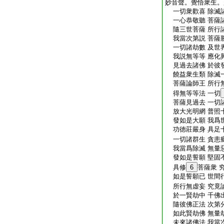
妙音聲。覺悟衆生。
一切衆歡喜 除滅
一心恭敬聽 菩薩
隨三世菩薩 所行
我當次第説 菩薩
一切諸劫數 及世
我説無等等 應化
見過去諸佛 於彼
饒益衆生類 除滅
菩薩論師王 所行
得無等等法 一切
菩薩見過去 一切
放大光明網 普照
發如是大願 我爲
功徳莊嚴身 具足
一切諸群生 貪恚
我當爲除滅 無量
發如是誓願 堅固
具修
6
菩薩衆 
如是誓願已 世間
所行無虚妄 究竟
於一賢劫中 千佛
隨彼佛正法 次第
如此賢劫佛 無量
未來諸佛法 我當