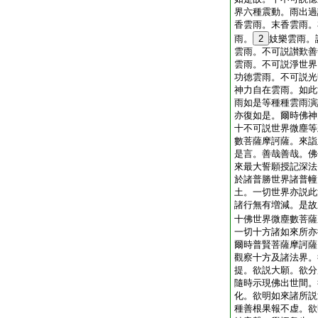
界六種震動。雨出過
香雲雨。末香雲雨。
雨。
2
妓樂雲雨。
雲雨。不可説讃歎善
雲雨。不可説淨世界
功徳雲雨。不可説光
神力自在雲雨。如此
雨如是等種種雲雨演
亦復如是。爾時佛神
十不可説世界微塵等
數菩薩摩訶薩。來詣
是言。善哉善哉。佛
來最大誓願授記深法
於諸普勝世界諸普幢
土。一切世界亦説此
諸行無有増減。是故
十佛世界微塵數菩薩
一切十方諸如來所亦
爾時普賢菩薩摩訶薩
觀察十方及諸法界。
提。欲説大願。欲分
隨時示現佛出世間。
化。欲明如來諸所説
種善根果報不虚。欲