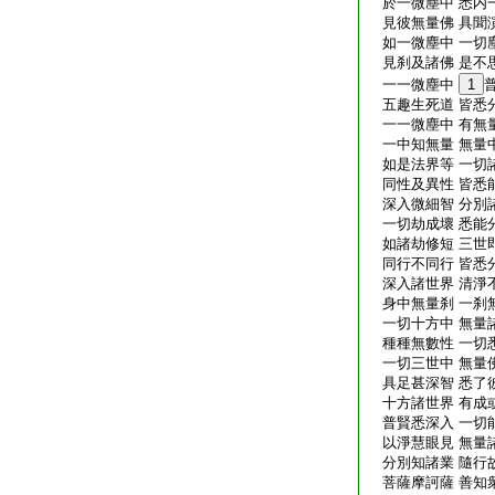
於一微塵中 悉内
見彼無量佛 具聞
如一微塵中 一切
見刹及諸佛 是不
一一微塵中
1
五趣生死道 皆悉
一一微塵中 有無
一中知無量 無量
如是法界等 一切
同性及異性 皆悉
深入微細智 分別
一切劫成壞 悉能
如諸劫修短 三世
同行不同行 皆悉
深入諸世界 清淨
身中無量刹 一刹
一切十方中 無量
種種無數性 一切
一切三世中 無量
具足甚深智 悉了
十方諸世界 有成
普賢悉深入 一切
以淨慧眼見 無量
分別知諸業 隨行
菩薩摩訶薩 善知