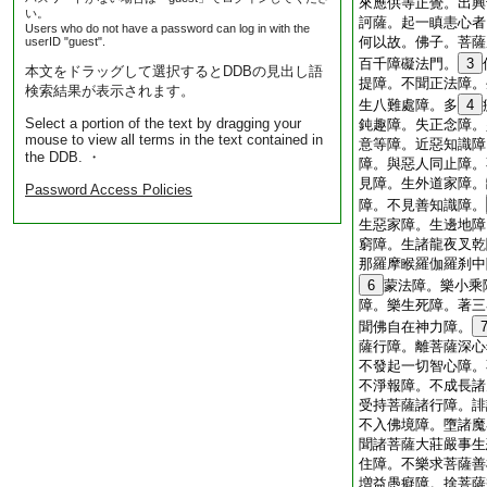
來應供等正覺。出興
い。
訶薩。起一瞋恚心者
Users who do not have a password can log in with the
何以故。佛子。菩薩
userID "guest".
百千障礙法門。
3
本文をドラッグして選択するとDDBの見出し語
提障。不聞正法障。
検索結果が表示されます。
生八難處障。多
4
Select a portion of the text by dragging your
鈍趣障。失正念障。
mouse to view all terms in the text contained in
意等障。近惡知識障
the DDB. ・
障。與惡人同止障。
見障。生外道家障。
Password Access Policies
障。不見善知識障。
生惡家障。生邊地障
窮障。生諸龍夜叉乾
那羅摩睺羅伽羅刹中
6
蒙法障。樂小乘
障。樂生死障。著三
聞佛自在神力障。
薩行障。離菩薩深心
不發起一切智心障。
不淨報障。不成長諸
受持菩薩諸行障。誹
不入佛境障。墮諸魔
聞諸菩薩大莊嚴事生
住障。不樂求菩薩善
増益愚癡障。捨菩薩