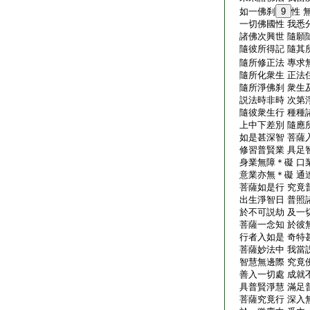
如一佛刹
9
性 
一切佛國性 我悉
諸佛次興世 隨願
隨彼所得記 隨其
隨所修正法 專求
隨所化衆生 正法
隨所淨佛刹 衆生
説法時非時 次第
隨彼衆生行 種種
上中下差別 隨應
如是甚深智 菩薩
修習普賢業 具足
身業無障＊礙 口
意業亦無＊礙 通
菩薩如是行 究竟
出生淨智日 普照
於不可説劫 及一
菩薩一念知 於彼
行者入如是 奇特
菩薩妙法中 我當
智慧無邊際 究竟
善入一切處 成就
具普賢淨慧 滿足
菩薩究竟行 深入