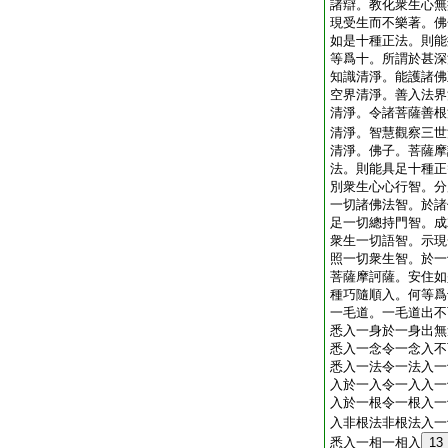
諸辯。教化衆生心無
現受生而不樂著。佛
如是十種正法。則能
等爲十。所謂於甚深
知識清淨。能護諸佛
空界清淨。善入法界
清淨。令諸菩薩善根
清淨。智慧觀察三世
清淨。佛子。菩薩摩
法。則能具足十種正
別衆生心心行智。分
一切諸佛法智。於諸
足一切總持門智。成
衆生一切語智。示現
照一切衆生智。於一
菩薩摩訶薩。安住如
種巧隨順入。何等爲
一毛道。一毛道出不
悉入一身於一身出無
悉入一念令一念入不
悉入一法令一法入一
入於一入令一入入一
入於一根令一根入一
入非根法非根法入一
悉入一相一相入
13