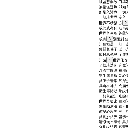
以諸惡業故 而得
無量無邊刹 即知
如是入諸刹 一切
一切諸世界 令入
世界不積聚 亦
2
或伏或有仰 或高
世界衆生相 菩薩
或有
3
翻覆刹 
知種種是一 知一
普賢眞佛子 以不
知難思議刹 了達
知諸
4
世界化 
了知諸法化 究竟
甚深世間法 種種
衆生無量報 皆心
眞佛子善學 甚深
具自在神力 充滿
衆生等諸劫 常説
一切莫能知 唯除
世界及如來 種種
無量劫演説 猶不
何況心境界 三世
眞實妙法界 諸佛
清淨無＊礙念 具
分別説法界 智慧