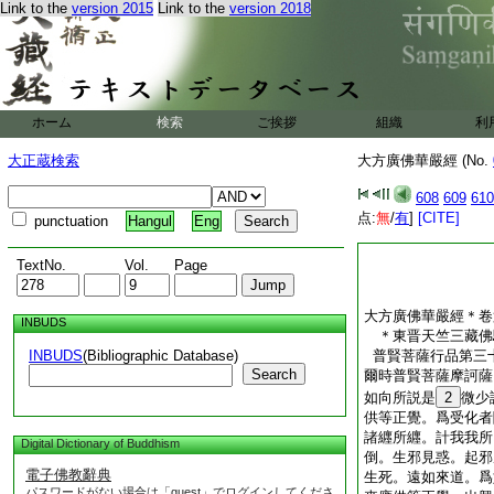
Link to the
version 2015
Link to the
version 2018
ホーム
検索
ご挨拶
組織
利
大正蔵検索
大方廣佛華嚴經 (No.
608
609
610
点:
無
/
有
]
[CITE]
punctuation
Hangul
Eng
TextNo.
Vol.
Page
大方廣佛華嚴經＊卷
INBUDS
＊東晋天竺三藏
INBUDS
(Bibliographic Database)
普賢菩薩行品第三
Search
爾時普賢菩薩摩訶薩
如向所説是
2
微少
供等正覺。爲受化者
諸纒所纒。計我我所
Digital Dictionary of Buddhism
倒。生邪見惑。起邪
電子佛教辭典
生死。遠如來道。爲
パスワードがない場合は「guest」でログインしてくださ