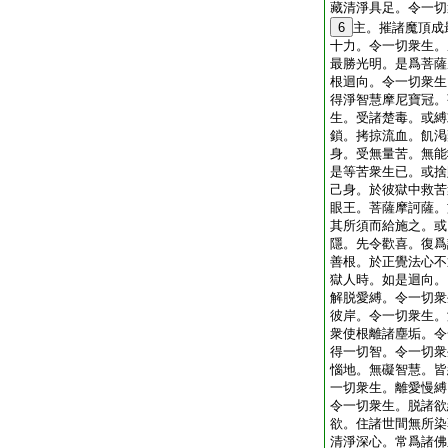
藏清淨具足。令一切
6
主。摧諸魔頂成
十力。令一切衆生。
最勝光明。是爲菩薩
根迴向。令一切衆生
得淨智慧摩尼寶冠。
生。受諸楚毒。或縛
鎖。拷掠流血。飢渇
身。受無量苦。無能
是等苦衆生已。或捨
己身。於彼獄中救苦
眼王。菩薩摩訶薩。
其所須而給施之。或
隱。先令歡喜。復爲
善根。於正覺法心不
獄人時。如是迴向。
解脱愛縛。令一切衆
彼岸。令一切衆生。
衆使根離諸塵垢。令
得一切智。令一切衆
惱地。無礙智慧。皆
一切衆生。離愛慢縛
令一切衆生。脱諸欲
欲。住諸世間無所染
清淨深心。常爲諸佛