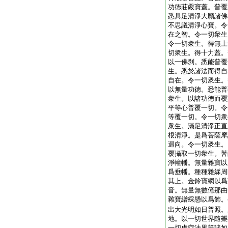
功徳莊嚴寶蓋。普覆
悉具足清淨大願諸佛
不思議清淨心寶。令
在之智。令一切衆生
令一切衆生。得無上
切衆生。得十力蓋。
以一佛刹。悉能普覆
生。悉於諸法而得自
自在。令一切衆生。
以無量功徳。悉能普
衆生。以諸功徳而覆
平等心普覆一切。令
等覆一切。令一切衆
衆生。滿足清淨正直
根清淨。是爲菩薩摩
迴向。令一切衆生。
覆攝取一切衆生。菩
淨幢幡。無量雜寶以
爲垂幡。種種雜綵周
其上。金鈴寶網以爲
音。無量無數億那由
雜寶繒綵懸以爲飾。
出大光明如日普照。
地。以一切世界隨樂
一切虚空法界等諸如