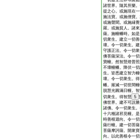
諸世界。隨其所樂。
提之心。或施現在一
施法寶。或施僧寶。
或施聲聞。或施縁覺
羅。或施貧人。諸來
薩。施幢幡時。如是
切衆生。建立一切善
壞。令一切衆生。建
守護正法。令一切衆
佛菩薩深法。令一切
寶幢。然智慧燈普照
不壞幢幡。降伏一切
生。皆悉建立智力幢
壞。令一切衆生。得
幡。摧滅一切世間幢
脱慧光圓滿日幢。智
切衆生。得智慧
5
佛世界。建不可説勝
諸佛。令一切衆生。
十六種諸邪見幢。是
時善根迴向。令一切
薩行幢。建一切菩薩
菩薩摩訶薩。開衆寶
向。以此善根令一切