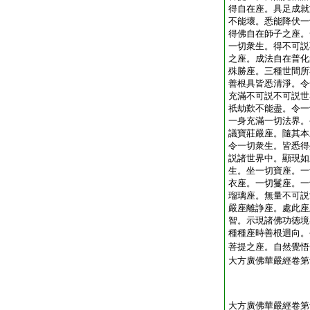
得自在座。具足成就
不能壞。悉能降伏一
得佛自在師子之座。
一切衆生。得不可説
之座。成法自在普化
殊勝座。三種世間所
善根具皆悉清淨。令
充滿不可説不可説世
祇劫歎不能盡。令一
一身充滿一切法界。
議寶莊嚴座。隨其本
令一切衆生。皆悉得
説諸世界中。顯現如
生。坐一切寶座。一
衣座。一切鬘座。一
瑠璃座。無量不可説
嚴座離諍座。處此座
智。示現諸佛功徳境
種種座時善根迴向。
菩提之座。自然覺悟
大方廣佛華嚴經卷第
大方廣佛華嚴經卷第