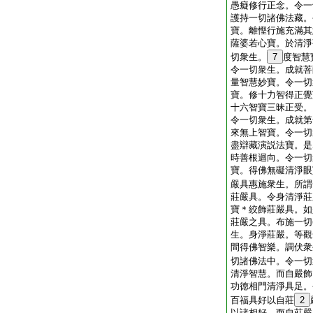
愚癡修行正念。令一
護持一切諸佛法藏。
寶。離慳行施充滿其
薩婆若心寶。於清淨
切衆生。
7
度智慧
令一切衆生。成就菩
量智慧妙寶。令一切
寶。修十力智得正覺
十六智寶三昧正受。
令一切衆生。成就第
來無上智寶。令一切
盡辯藏演説法寶。是
時善根迴向。令一切
寶。得佛無礙清淨眼
嚴具惠施衆生。所謂
莊嚴具。令身清淨莊
寶＊絞飾莊嚴具。如
莊嚴之具。布施一切
生。身淨莊嚴。等觀
間得佛智樂。調伏衆
切諸佛法中。令一切
清淨智慧。而自嚴飾
功徳相門清淨具足。
百福具好以自莊
2
以諸相好。而自莊嚴