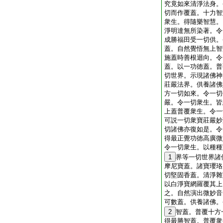
究竟如來清淨法身。
切而作覆蓋。十力智
衆生。得隨樂智慧。
淨明達無所染著。令
成勝福田受一切供。
蓋。自然覺悟無上智
施蓋時善根迴向。令
蓋。以一功徳蓋。普
切世界。示現諸佛神
莊嚴法界。供養諸佛
方一切如來。令一切
嚴。令一切衆生。皆
上蓋普覆衆生。令一
可説一切衆寶莊嚴妙
切諸佛亦復如是。令
得最正覺功徳高廣微
令一切衆生。以種種
1
界等一切世界諸
摩尼寶蓋。諸寶瓔珞
切堅固香蓋。清淨雜
以白淨寶網羅覆其上
之。自然演出微妙音
可數蓋。供養諸佛。
2
智蓋。普覆十方
得最勝智蓋。普覆衆