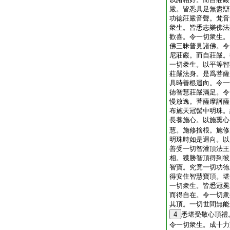
嚴。皆悉具足無盡辯
功徳莊嚴音聲。梵音
衆生。皆悉志樂佛法
歡喜。令一切衆生。
佛三昧普見諸佛。令
尼莊嚴。而自莊嚴。
一切衆生。以平等智
莊嚴法身。是爲菩薩
具時善根迴向。令一
徳智慧莊嚴滿足。令
慢放逸。菩薩摩訶薩
布施天冠髻中明珠。
長養施心。以施熏心
慧。施修捨根。施修
明珠時如是迴向。以
善受一切智灌頂法王
相。獲勝智頂得到彼
智寶。究竟一切功徳
得安住智慧寶頂。堪
一切衆生。皆悉冠冕
而得自在。令一切衆
其頂。一切世間無能
4
悉堪受敬心頂禮
令一切衆生。成十力