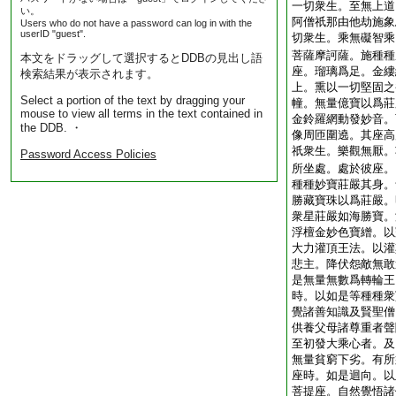
一切衆生。至無上道
い。
阿僧祇那由他劫施象
Users who do not have a password can log in with the
userID "guest".
切衆生。乘無礙智乘
菩薩摩訶薩。施種種
本文をドラッグして選択するとDDBの見出し語
座。瑠璃爲足。金縷
検索結果が表示されます。
上。熏以一切堅固之
Select a portion of the text by dragging your
幢。無量億寶以爲莊
mouse to view all terms in the text contained in
金鈴羅網動發妙音。
the DDB. ・
像周匝圍遶。其座高
祇衆生。樂觀無厭。
Password Access Policies
所坐處。處於彼座。
種種妙寶莊嚴其身。
勝藏寶珠以爲莊嚴。
衆星莊嚴如海勝寶。
浮檀金妙色寶繒。以
大力灌頂王法。以灌
悲主。降伏怨敵無敢
是無量無數爲轉輪王
時。以如是等種種衆
覺諸善知識及賢聖僧
供養父母諸尊重者聲
至初發大乘心者。及
無量貧窮下劣。有所
座時。如是迴向。以
菩提座。自然覺悟諸