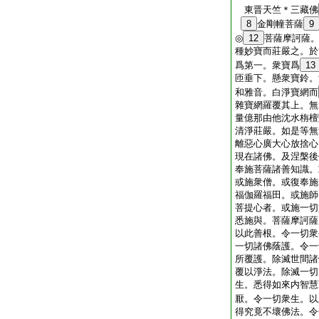
東晋天竺＊三藏佛
8
金剛幢菩薩
9
◎
12
菩薩摩訶薩
種妙寶而莊嚴之。於
爲第一。衆寶爲
13
匝垂下。懸衆寶鈴。
和雅音。白淨寶網而
雜寶網羅覆其上。無
量億那由他沈水栴檀
清淨莊嚴。如是等無
離惡心廣大心放捨心
現在諸佛。及涅槃後
奉施菩薩諸善知識。
或施衆僧。或復奉施
福伽羅福田。或施師
菩提心者。或施一切
悉施與。菩薩摩訶薩
以此善根。令一切衆
一切諸佛蔭護。令一
所覆護。除滅世間諸
覆以淨法。除滅一切
生。悉得如來内智慧
厭。令一切衆生。以
得究竟不壞佛法。令