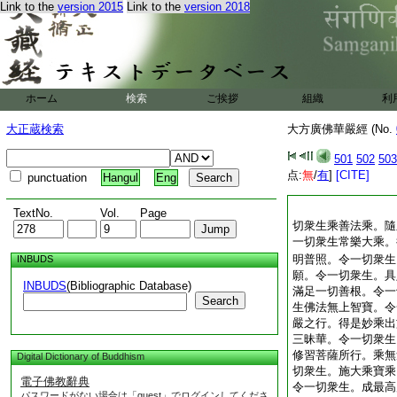
Link to the
version 2015
Link to the
version 2018
ホーム
検索
ご挨拶
組織
利
大正蔵検索
大方廣佛華嚴經 (No.
501
502
503
点:
無
/
有
]
[CITE]
punctuation
Hangul
Eng
TextNo.
Vol.
Page
切衆生乘善法乘。隨
一切衆生常樂大乘。
明普照。令一切衆生
INBUDS
願。令一切衆生。具
INBUDS
(Bibliographic Database)
滿足一切善根。令一
Search
生佛法無上智寶。令
嚴之行。得是妙乘出
三昧華。令一切衆生
修習菩薩所行。乘無
Digital Dictionary of Buddhism
切衆生。施大乘寶乘
電子佛教辭典
令一切衆生。成最高
パスワードがない場合は「guest」でログインしてくださ