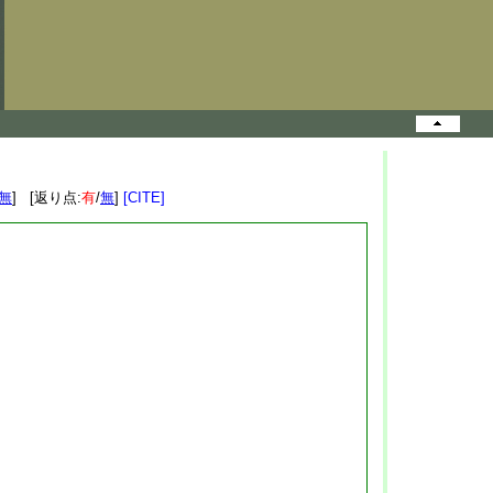
無
] [返り点:
有
/
無
]
[CITE]