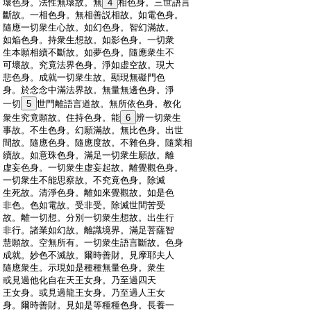
:
壞色身。法性無壞故。無
4
相色身。三世語言
:
斷故。一相色身。無相善説相故。如電色身。
:
隨應一切衆生心故。如幻色身。智幻滿故。
:
如焔色身。持衆生想故。如影色身。一切衆
:
生本願相續不斷故。如夢色身。隨應衆生不
:
可壞故。究竟法界色身。淨如虚空故。現大
:
悲色身。成就一切衆生故。顯現無礙門色
:
身。於念念中滿法界故。無量無邊色身。淨
:
一切
5
世門離語言道故。無所依色身。教化
:
衆生究竟願故。住持色身。能
6
辨一切衆生
:
事故。不生色身。幻願滿故。無比色身。出世
:
間故。隨應色身。隨應度故。不雜色身。隨業相
:
續故。如意珠色身。滿足一切衆生願故。離
:
虚妄色身。一切衆生虚妄起故。離覺觀色身。
:
一切衆生不能思察故。不究竟色身。除滅
:
生死故。清淨色身。離如來覺觀故。如是色
:
非色。色如電故。受非受。除滅世間苦受
:
故。離一切想。分別一切衆生想故。出生行
:
非行。諸業如幻故。離識境界。滿足菩薩智
:
慧願故。空無所有。一切衆生語言斷故。色身
:
成就。妙色不滅故。爾時善財。見摩耶夫人
:
隨應衆生。示現如是種種無量色身。衆生
:
或見過他化自在天王女身。乃至過四天
:
王女身。或見過龍王女身。乃至過人王女
:
身。爾時善財。見如是等種種色身。長養一