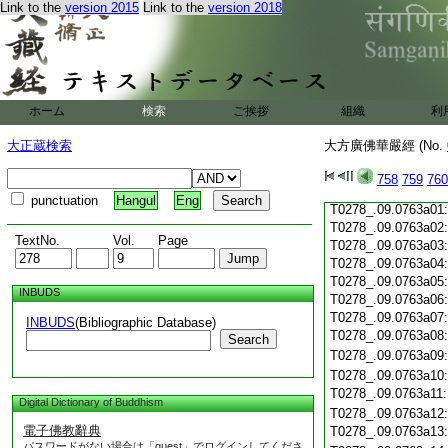
Link to the
version 2015
Link to the
version 2018
T0278_.09.0762c19
T0278_.09.0762c20
T0278_.09.0762c21
T0278_.09.0762c22
T0278_.09.0762c23
T0278_.09.0762c24
ホーム
検索
ご挨拶
組織
利
T0278_.09.0762c25
T0278_.09.0762c26
大正蔵検索
大方廣佛華嚴經 (No.
T0278_.09.0762c27
T0278_.09.0762c28
758
759
760
T0278_.09.0762c29
punctuation
Hangul
Eng
T0278_.09.0763a01
T0278_.09.0763a02
TextNo.
Vol.
Page
T0278_.09.0763a03
T0278_.09.0763a04
T0278_.09.0763a05
INBUDS
T0278_.09.0763a06
T0278_.09.0763a07
INBUDS
(Bibliographic Database)
T0278_.09.0763a08
Search
T0278_.09.0763a09
T0278_.09.0763a10
T0278_.09.0763a11
Digital Dictionary of Buddhism
T0278_.09.0763a12
電子佛教辭典
T0278_.09.0763a13
パスワードがない場合は「guest」でログインしてくださ