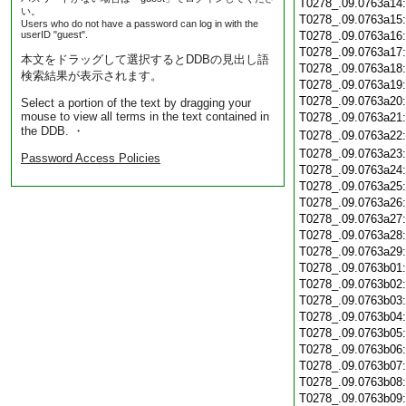
T0278_.09.0763a14
い。
T0278_.09.0763a15
Users who do not have a password can log in with the
userID "guest".
T0278_.09.0763a16
T0278_.09.0763a17
本文をドラッグして選択するとDDBの見出し語
T0278_.09.0763a18
検索結果が表示されます。
T0278_.09.0763a19
T0278_.09.0763a20
Select a portion of the text by dragging your
mouse to view all terms in the text contained in
T0278_.09.0763a21
the DDB. ・
T0278_.09.0763a22
T0278_.09.0763a23
Password Access Policies
T0278_.09.0763a24
T0278_.09.0763a25
T0278_.09.0763a26
T0278_.09.0763a27
T0278_.09.0763a28
T0278_.09.0763a29
T0278_.09.0763b01
T0278_.09.0763b02
T0278_.09.0763b03
T0278_.09.0763b04
T0278_.09.0763b05
T0278_.09.0763b06
T0278_.09.0763b07
T0278_.09.0763b08
T0278_.09.0763b09