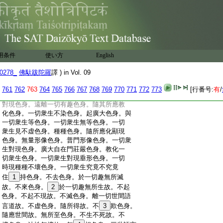
:
寶欄楯。敷衆妙衣。寶網覆上。建寶幢蓋。於
:
金鈴中出妙音聲。雨妙香華。諸寶鈴中。出
:
諸菩薩
6
願行音聲。
7
寶月幢中出佛化身。淨
:
摩尼中。顯現如來次第受生。日摩尼中。放
:
無量光照十方刹。摩尼寶王光明幢中。放
:
一切佛圓滿光明。明淨寶中。出衆供具一切
用条件
使い方
English
:
衆生燈佛正法雲。如意寶中。念念出生普賢
:
自在充滿法界。須彌幢中。出天妙聲讃歎
0278_
佛馱跋陀羅
譯 ) in Vol. 09
:
如來。爾時善財。見此不可思議莊嚴高座。不
:
可思議眷屬圍遶。見摩耶夫人處彼座上。端
761
762
763
764
765
766
767
768
769
770
771
772
773
[行番号:
有
/
:
正姝妙。具淨色身。出三世間色身。一切世間
:
對現色身。遠離一切有趣色身。隨其所應教
:
化色身。一切衆生不染色身。起廣大色身。與
:
一切衆生等色身。一切衆生無等色身。一切
:
衆生見不虚色身。種種色身。隨所應化顯現
:
色身。無量形像色身。普門形像色身。一切衆
:
生對現色身。廣大自在門莊嚴色身。教化一
:
切衆生色身。一切衆生對現垂形色身。一切
:
時現種種不壞色身。一切衆生究竟不究竟
:
住
1
持色身。不去色身。於一切趣無所滅
:
故。不來色身。
2
於一切趣無所生故。不起
:
色身。不起不現故。不滅色身。離一切世間語
:
言道故。不虚色身。隨所得故。不
3
欺色身。
:
隨應世間故。無所至色身。不生不死故。不