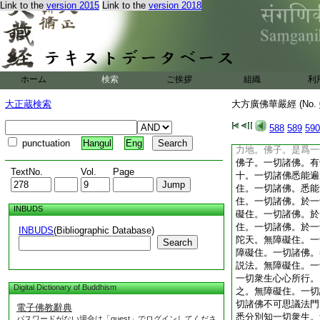
Link to the
version 2015
Link to the
version 2018
切諸佛。修諸功徳。
求世行。一切諸佛。
口意業。永離聲聞縁
菩提。所修功徳。皆
上道成等正覺。一切
無邊諸佛正法淨菩薩
ホーム
検索
ご挨拶
組織
利
智。一切諸佛。悉能
間所可願樂。不著世
大正蔵検索
大方廣佛華嚴經 (No.
諸苦。逮得寂滅平等
切衆生故。受無量苦
588
589
590
5
性。悉令衆生樂
punctuation
Hangul
Eng
力地。佛子。是爲一
佛子。一切諸佛。有
TextNo.
Vol.
Page
十。一切諸佛悉能遍
住。一切諸佛。悉能
住。一切諸佛。於一
INBUDS
礙住。一切諸佛。於
住。一切諸佛。於一
INBUDS
(Bibliographic Database)
陀天。無障礙住。一
Search
障礙住。一切諸佛。
説法。無障礙住。一
一切衆生心心所行。
Digital Dictionary of Buddhism
之。無障礙住。一切
切諸佛不可思議法門
電子佛教辭典
悉分別知一切衆生。
パスワードがない場合は「guest」でログインしてくださ