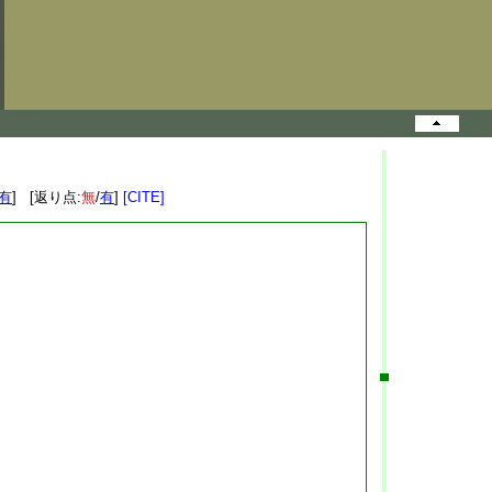
有
] [返り点:
無
/
有
]
[CITE]