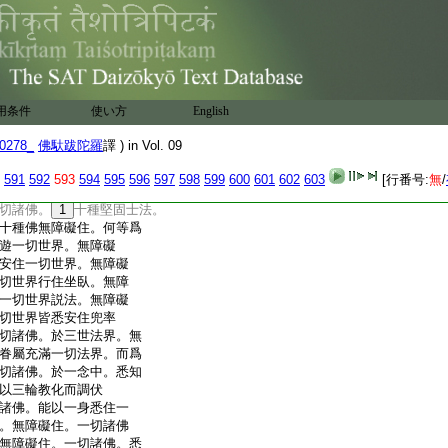
皆悉迴向一切種智。不
於諸佛所。隨順修學身
覺之心。一向專求無上
悉迴向一切種智。求無
諸佛。平等普照無量
心。究竟具足一切種
用条件
使い方
English
捨離一切世樂。不樂世
間。令一切衆生悉滅
0278_
佛馱跋陀羅
譯 ) in Vol. 09
快樂。一切諸佛。爲一
。皆欲建立諸佛種
591
592
593
594
595
596
597
598
599
600
601
602
603
[行番号:
無
/
求菩提。超出生死得十
切諸佛。
1
十種堅固士法。
十種佛無障礙住。何等爲
遊一切世界。無障礙
安住一切世界。無障礙
切世界行住坐臥。無障
一切世界説法。無障礙
切世界皆悉安住兜率
切諸佛。於三世法界。無
眷屬充滿一切法界。而爲
切諸佛。於一念中。悉知
以三輪教化而調伏
諸佛。能以一身悉住一
。無障礙住。一切諸佛
無障礙住。一切諸佛。悉