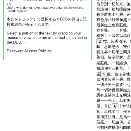
い。
能分別一切如來。無
Users who do not have a password can log in with the
切諸佛十種無障礙住
userID "guest".
種最勝無上莊嚴。何
本文をドラッグして選択するとDDBの見出し語
有色身相好最勝無上
検索結果が表示されます。
最勝無上色身莊嚴。
妙音聲。一一音聲。
Select a portion of the text by dragging your
稱數百千音聲以爲莊
mouse to view all terms in the text contained in
2
技。皆悉清淨。
the DDB. ・
味。悉離恐怖。安住
Password Access Policies
切法界一切衆生聞其
善根。皆令開解。是
業莊嚴。一切諸佛。
敷諸佛大三昧華。十
罣
4
礙。住法界地
餘法界皆悉莊嚴。於
一切法界一切衆生心
爲一切諸佛最勝無上
悉有最勝無上光明莊
藏一一光明。悉有無
屬。普照
6
十方諸
冥。現佛出世。作不
量清淨法身。是爲一
莊嚴。一切諸佛。若
可數阿僧祇億那由他