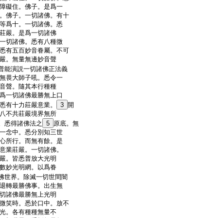
障礙住。佛子。是爲一
。佛子。一切諸佛。有十
等爲十。一切諸佛。悉
莊嚴。是爲一切諸佛
一切諸佛。悉有八種微
悉有五百妙音眷屬。不可
嚴。無量無邊妙音聲
普能演説一切諸佛正法義
無畏大師子吼。悉令一
音聲。隨其本行種種
爲一切諸佛最勝無上口
悉有十力莊嚴意業。
3
開
八不共莊嚴境界無所
。悉得諸佛法之
5
原底。無
一念中。悉分別知三世
心所行。而無有餘。是
意業莊嚴。一切諸佛。
嚴。皆悉普放大光明
數妙光明網。以爲眷
佛世界。除滅一切世間闇
退轉最勝佛事。出生無
切諸佛最勝無上光明
微笑時。悉於口中。放不
光。各有種種無量不