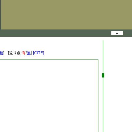
無
] [返り点:
有
/
無
]
[CITE]