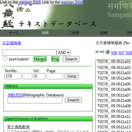
Link to the
version 2015
Link to the
version 2018
T0278_.09.0510c19
T0278_.09.0510c20
T0278_.09.0510c21
T0278_.09.0510c22
T0278_.09.0510c23
T0278_.09.0510c24
ホーム
検索
ご挨拶
組織
利
T0278_.09.0510c25
T0278_.09.0510c26
大正蔵検索
大方廣佛華嚴經 (No.
T0278_.09.0510c27
T0278_.09.0510c28
506
507
508
T0278_.09.0510c29
punctuation
Hangul
Eng
T0278_.09.0511a01
T0278_.09.0511a02
TextNo.
Vol.
Page
T0278_.09.0511a03
T0278_.09.0511a04
T0278_.09.0511a05
INBUDS
T0278_.09.0511a06
INBUDS
(Bibliographic Database)
T0278_.09.0511a07
Search
T0278_.09.0511a08
T0278_.09.0511a09
T0278_.09.0511a10
T0278_.09.0511a11
Digital Dictionary of Buddhism
T0278_.09.0511a12
電子佛教辭典
T0278_.09.0511a13
パスワードがない場合は「guest」でログインしてくださ