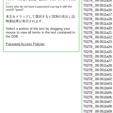
T0278_.09.0511a14
い。
T0278_.09.0511a15
Users who do not have a password can log in with the
userID "guest".
T0278_.09.0511a16
T0278_.09.0511a17
本文をドラッグして選択するとDDBの見出し語
T0278_.09.0511a18
検索結果が表示されます。
T0278_.09.0511a19
T0278_.09.0511a20
Select a portion of the text by dragging your
mouse to view all terms in the text contained in
T0278_.09.0511a21
the DDB. ・
T0278_.09.0511a22
T0278_.09.0511a23
Password Access Policies
T0278_.09.0511a24
T0278_.09.0511a25
T0278_.09.0511a26
T0278_.09.0511a27
T0278_.09.0511a28
T0278_.09.0511a29
T0278_.09.0511b01
T0278_.09.0511b02
T0278_.09.0511b03
T0278_.09.0511b04
T0278_.09.0511b05
T0278_.09.0511b06
T0278_.09.0511b07
T0278_.09.0511b08
T0278_.09.0511b09