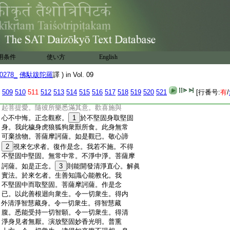
:
慧藏心。大那羅延高勝幢心。衆生大海不可
:
盡心。不可＊沮壞那羅延藏心。悉能壞散諸魔
:
魔業魔軍衆心。威武勇健大丈夫心。無恐怖
:
心。大誓莊嚴勝堅固心。最勝生菩薩心。具諸
:
佛法菩提莊嚴心。坐菩提樹成就一切如來
:
正法離諸愚癡一切種智正覺之心。具十力
用条件
使い方
English
:
心。是爲菩薩摩訶薩施心善根迴向衆生。令
:
一切衆生。具足無著十力之心。菩薩摩訶薩。
0278_
佛馱跋陀羅
譯 ) in Vol. 09
:
見有人來乞腸腎肝肺時。如難勝菩薩滅
:
惡自在王菩薩。如是等無量菩薩摩訶薩。見
509
510
511
512
513
514
515
516
517
518
519
520
521
[行番号:
有
/
:
有人來乞腸腎肝肺。見已歡喜。以愛眼觀
:
起菩提愛。隨彼所樂悉滿其意。歡喜施與
:
心不中悔。正念觀察。
1
於不堅固身取堅固
:
身。我此穢身虎狼狐狗衆獸所食。此身無常
:
可棄捨物。菩薩摩訶薩。如是觀已。敬心諦
:
2
視來乞求者。復作是念。我若不施。不得
:
不堅固中堅固。無常中常。不淨中淨。菩薩摩
:
訶薩。如是正念。
3
則能開發清淨直心。解眞
:
實法。於來乞者。生善知識心能教化。我
:
不堅固中而取堅固。菩薩摩訶薩。作是念
:
已。以此善根迴向衆生。令一切衆生。得内
:
外清淨智慧藏身。令一切衆生。得智慧藏
:
腹。悉能受持一切智願。令一切衆生。得清
:
淨身見者無厭。演放堅固妙香光明。普熏