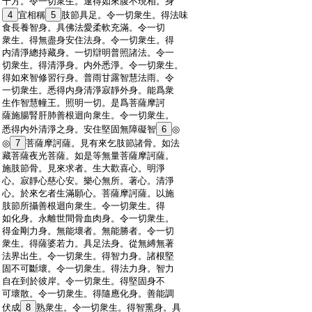
:
十方。令一切衆生。逮得如來腹不現相。身
:
4
宜相稱
5
肢節具足。令一切衆生。得法味
:
食長養智身。具佛法愛柔軟充滿。令一切
:
衆生。得無盡身安住法身。令一切衆生。得
:
内清淨總持藏身。一切辯明普照諸法。令一
:
切衆生。得清淨身。内外悉淨。令一切衆生。
:
得如來智修習行身。普雨甘露智慧法雨。令
:
一切衆生。悉得内身清淨寂靜外身。能爲衆
:
生作智慧幢王。照明一切。是爲菩薩摩訶
:
薩施腸腎肝肺善根迴向衆生。令一切衆生。
:
悉得内外清淨之身。安住堅固無障礙智
6
◎
:
◎
7
菩薩摩訶薩。見有來乞肢節諸骨。如法
:
藏菩薩夜光菩薩。如是等無量菩薩摩訶薩。
:
施肢節骨。見來求者。生大歡喜心。明淨
:
心。寂靜心慈心安。樂心無所。著心。清淨
:
心。於來乞者生滿願心。菩薩摩訶薩。以施
:
肢節所攝善根迴向衆生。令一切衆生。得
:
如化身。永離世間骨血肉身。令一切衆生。
:
得金剛力身。無能壞者。無能勝者。令一切
:
衆生。得薩婆若力。具足法身。從無縛無著
:
法界出生。令一切衆生。得智力身。諸根堅
:
固不可斷壞。令一切衆生。得法力身。智力
:
自在到於彼岸。令一切衆生。得堅固身不
:
可壞散。令一切衆生。得隨應化身。善能調
:
伏成
8
熟衆生。令一切衆生。得智熏身。具