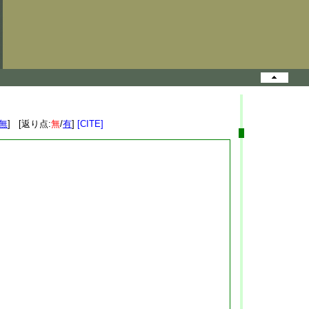
無
] [返り点:
無
/
有
]
[CITE]