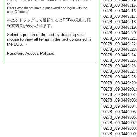
い。
T0278_.09.0449a15
Users who do not have a password can log in with the
T0278_.09.0449a16
userID "guest".
T0278_.09.0449a17
本文をドラッグして選択するとDDBの見出し語
T0278_.09.0449a18
検索結果が表示されます。
T0278_.09.0449a19
T0278_.09.0449a20
Select a portion of the text by dragging your
T0278_.09.0449a21
mouse to view all terms in the text contained in
T0278_.09.0449a22
the DDB. ・
T0278_.09.0449a23
Password Access Policies
T0278_.09.0449a24
T0278_.09.0449a25
T0278_.09.0449a26
T0278_.09.0449a27
T0278_.09.0449a28
T0278_.09.0449a29
T0278_.09.0449b01
T0278_.09.0449b02
T0278_.09.0449b03
T0278_.09.0449b04
T0278_.09.0449b05
T0278_.09.0449b06
T0278_.09.0449b07
T0278_.09.0449b08
T0278_.09.0449b09