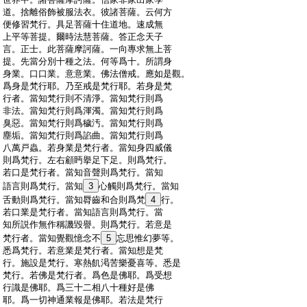
:
道。捨離俗飾被服法衣。彼諸菩薩。云何方
:
便修習梵行。具足菩薩十住道地。速成無
:
上平等菩提。爾時法慧菩薩。答正念天子
:
言。正士。此菩薩摩訶薩。一向專求無上菩
:
提。先當分別十種之法。何等爲十。所謂身
:
身業。口口業。意意業。佛法僧戒。應如是觀。
:
爲身是梵行耶。乃至戒是梵行耶。若身是梵
:
行者。當知梵行則不清淨。當知梵行則爲
:
非法。當知梵行則爲渾濁。當知梵行則爲
:
臭惡。當知梵行則爲穢汚。當知梵行則爲
:
塵垢。當知梵行則爲諂曲。當知梵行則爲
:
八萬戸蟲。若身業是梵行者。當知身四威儀
:
則爲梵行。左右顧眄擧足下足。則爲梵行。
:
若口是梵行者。當知音聲則爲梵行。當知
:
語言則爲梵行。當知
3
心觸則爲梵行。當知
:
舌動則爲梵行。當知脣齒和合則爲梵
4
行。
:
若口業是梵行者。當知語言則爲梵行。當
:
知所説作無作稱譏毀譽。則爲梵行。若意是
:
梵行者。當知覺觀憶念不
5
忘思惟幻夢等。
:
悉爲梵行。若意業是梵行者。當知想是梵
:
行。施設是梵行。寒熱飢渇苦樂憂喜等。悉是
:
梵行。若佛是梵行者。爲色是佛耶。爲受想
:
行識是佛耶。爲三十二相八十種好是佛
:
耶。爲一切神通業報是佛耶。若法是梵行