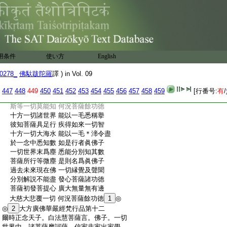
:
三世諸佛及佛法 分別了知無障礙
:
法界無量無有邊 諸佛聲聞悉充滿
:
盡於一切諸世界 皆悉能持光普
4
照
:
盡於一切群生類 爲説究竟正覺智
:
如是十住諸菩薩 悉從如來法化生
:
隨其方便及境界 一切天人莫能知
用条件
使い方
English
:
初發無上菩提心 充滿十方悉無餘
:
了達三世諸法相 具足成就一切智
0278_
佛馱跋陀羅
譯 ) in Vol. 09
:
無邊佛刹及世間 無量無數衆生類
:
煩惱業報菩提心 如是一切無所著
447
448
449
450
451
452
453
454
455
456
457
458
459
[行番号:
有
/
:
初求佛道發一念 世間衆生及二乘
:
斯等一切莫能知 何況菩薩餘功徳
:
十方一切諸世界 能以一毛悉稱擧
:
彼知菩薩具足行 疾得如來一切智
:
十方一切大海水 能以一毛＊渧令盡
:
於一念中悉知數 如是行者眞佛子
:
一切世界末爲塵 悉能分別知其數
:
菩薩所行等微塵 是則名爲眞佛子
:
過去未來現在佛 一切縁覺及聲聞
:
分別解説不能盡 發心菩薩諸功徳
:
菩薩初發菩提心 廣大無量無有邊
:
大慈大悲覆一切 何況菩薩餘功徳
1
◎
:
◎
2
大方廣佛華嚴經梵行品第十二
:
爾時正念天子。白法慧菩薩言。佛子。一切
:
世界中。諸菩薩摩訶薩。信家非家出家學