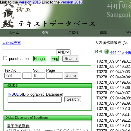
Link to the
version 2015
Link to the
version 2018
T0278_.09.0448c19
T0278_.09.0448c20
T0278_.09.0448c21
T0278_.09.0448c22
T0278_.09.0448c23
T0278_.09.0448c24
ホーム
検索
ご挨拶
組織
利
T0278_.09.0448c25
T0278_.09.0448c26
大正蔵検索
大方廣佛華嚴經 (No.
T0278_.09.0448c27
T0278_.09.0448c28
444
445
446
T0278_.09.0448c29
punctuation
Hangul
Eng
T0278_.09.0449a01
T0278_.09.0449a02
TextNo.
Vol.
Page
T0278_.09.0449a03
T0278_.09.0449a04
T0278_.09.0449a05
INBUDS
T0278_.09.0449a06
T0278_.09.0449a07
INBUDS
(Bibliographic Database)
T0278_.09.0449a08
Search
T0278_.09.0449a09
T0278_.09.0449a10
T0278_.09.0449a11
Digital Dictionary of Buddhism
T0278_.09.0449a12
T0278_.09.0449a13
電子佛教辭典
パスワードがない場合は「guest」でログインしてくださ
T0278_.09.0449a14