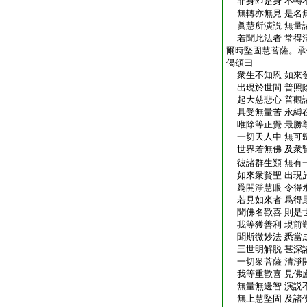
非身即是身 不轉
無轉亦無見 是名
眞慧所演説 無量
若聞此法者 常得
爾時堅固慧菩薩。承
偈頌曰
衆生不知恩 如來
出現於世間 普照
起大慈悲心 普觀
具受無量苦 永縛
唯除等正覺 最勝
一切天人中 無可
世界若無佛 及衆
彼諸群生類 無有
如來衆賢聖 出現
爲開淨慧眼 令得
若見如來者 爲得
聞佛名歡喜 則是
我等獲善利 現前
聞斯微妙法 悉當
三世明解脱 甚深
一切衆菩薩 清淨
我等重歡喜 見佛
無量無邊智 演説
無上慧堅固 及諸