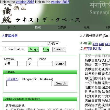
Link to the
version 2015
Link to the
version 2018
迷惑賢聖法 不識
如是取相者 言有
顛倒無正念 是故
能知此實法 寂滅
則見最正覺 超出
虚妄説諸法 法實
ホーム
検索
ご挨拶
組織
利
一切諸世尊 諦求
明了過去世 未來
大正蔵検索
大方廣佛華嚴經 (No.
究竟永寂滅 故説
爾時
5
眞慧菩薩。
439
440
441
頌曰
点:
有
/
無
]
[CITE]
punctuation
Hangul
Eng
寧受無量苦 得聞
不受一切樂 而不
TextNo.
Vol.
Page
所以無量劫 受此
流轉生死中 不聞
實以無實法 正覺
INBUDS
以無和合相 是名
現
1
佛非縁合 
INBUDS
(Bibliographic Database)
一切法無相 是則
Search
若能如是觀 諸法
則見無量佛 法身
於實知眞實 非實
Digital Dictionary of Buddhism
善解眞實際 故號
覺者無所覺 是佛
電子佛教辭典
パスワードがない場合は「guest」でログインしてくださ
諸佛如是
2
修 