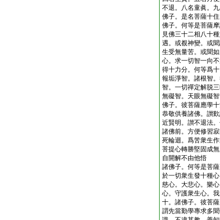
不退。八名童眞。九
佛子。是名菩薩十住
佛子。何等是菩薩摩
見佛三十二相八十種
遇。或覩神變。或聞
生受無量苦。或聞如
心。求一切智一向不
得十力分。何等爲十
報垢淨智。諸根智。
智。一切禪定解脱三
無礙智。天眼無礙智
佛子。彼菩薩應學十
恭敬供養諸佛。讃歎
近賢明。讃不退法。
諸佛前。方便修習寂
死輪迴。爲苦衆生作
菩提心轉勝堅固成無
自開解不由他悟
諸佛子。何等是菩薩
於一切衆生發十種心
慈心。大悲心。樂心
心。守護衆生心。我
十。諸佛子。彼菩薩
謂先當勤學專求多聞
識。不違其教。善知