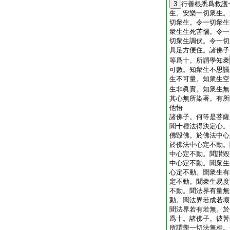
3
行善根悉爲救護
生。安樂一切衆生。
切衆生。令一切衆生
衆生生死苦惱。令一
切衆生調伏。令一切
具足方便住。諸佛子
等爲十。所謂學知衆
可數。知衆生不思議
生不可量。知衆生空
生非眞實。知衆生無
其心無所染著。有所
他悟
諸佛子。何等是菩薩
聞十種法得決定心。
佛毀佛。於佛法中心
於佛法中心定不動。
中心定不動。聞讃毀
中心定不動。聞衆生
心定不動。聞衆生有
定不動。聞衆生易度
不動。聞法界有量無
動。聞法界若成若壞
聞法界若有若無。於
爲十。諸佛子。彼菩
所謂學一切法無相。