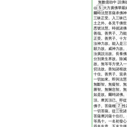
無數億劫中 説佛
◎
5
大方廣佛華嚴
爾時法慧菩薩承佛神
三昧正受。入三昧已
土之外。各見千佛世
悉號法慧。時彼諸佛
善哉。善男子。乃能
正受。善男子。十方
汝神力故。能入是三
願力故。威神力故。
汝廣説法故。長養佛
分別衆生界故。除滅
故。無等等方便入一
切法故。善知諸根故
十住。善男子。當承
一切如來。即與法慧
無斷智。無癡智。無
勝智。無懈怠智。無
如是故。爾時諸佛。
頂。摩其頂已。即從
佛子。菩薩種
7
性
一切菩薩。從三世諸
菩薩摩訶薩十住行。
等爲十。一名初發心
四名生貴。五名方便