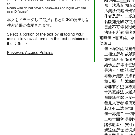
い。
知一法爲衆 知衆
Users who do not have a password can log in with the
法無所依處 云何
userID "guest".
作者及所作 二倶
本文をドラッグして選択するとDDBの見出し語
若能如是解 求之
検索結果が表示されます。
是處不可得 諸佛
法無有所依 覺者
Select a portion of the text by dragging your
爾時無上慧菩薩。承
mouse to view all terms in the text contained in
偈頌曰
the DDB. ・
無上摩訶薩 遠離
Password Access Policies
上相無所有 故號
微妙無所有 麁者
諸佛之所得 非望
是法不可數 諸佛
亦離於無數 是名
慧日照十方 滅除
亦非有所照 亦復
常樂寂靜法 永離
解脱無依處 不染
善見大智者 眞實
若無有二法 當知
無一亦無二 一切
三種世間空 是則
諸佛教衆生 安住
解達無所住 當見