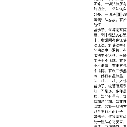
可修。一切法無所有
如虚空。一切法無自
如夢。一切法
6
如
轉無生法忍故。有所
他悟
諸佛子。何等是菩薩
薩。聞十種法其心堅
十。所謂聞有佛無佛
法無法。於佛法中不
於佛法中不退轉。有
佛法中不退轉。菩薩
佛法中不退轉。有過
中不退轉。有未來佛
不退轉。有現在佛無
轉。佛智有盡無盡。
法一相非一相。於佛
諸佛子。彼菩薩應學
知一即是多。多即是
味。知非有是有。知
知相是非相。知非性
以故。欲於一切法方
即自開解不由他悟
諸佛子。何等是菩薩
於十種法心得安立。
清淨。口行清淨。意