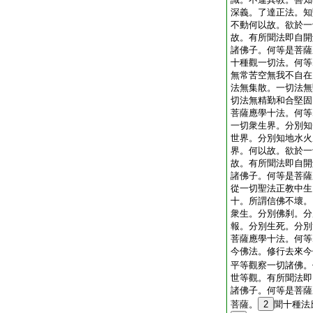
深義。了達正法。知
不動何以故。欲於一
故。有所聞法即自開
諸佛子。何等是菩薩
十種觀一切法。何等
無常苦空無我不自在
法無集散。一切法無
切法無精勤和合堅固
菩薩應學十法。何等
一切衆生界。分別知
世界。分別知地水火
界。何以故。欲於一
故。有所聞法即自開
諸佛子。何等是菩薩
從一切聖法正教中生
十。所謂信佛不壞。
衆生。分別佛刹。分
報。分別生死。分別
菩薩應學十法。何等
今佛法。修行去來今
平等觀察一切諸佛。
世等觀。有所聞法即
諸佛子。何等是菩薩
菩薩。
2
聞十種法