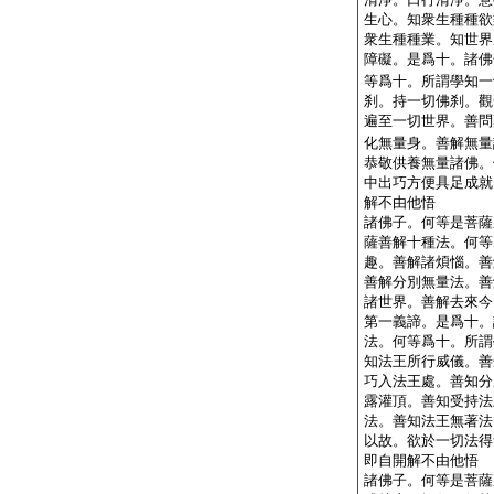
生心。知衆生種種欲
衆生種種業。知世界
障礙。是爲十。諸佛
等爲十。所謂學知一
刹。持一切佛刹。觀
遍至一切世界。善問
化無量身。善解無量
恭敬供養無量諸佛。
中出巧方便具足成就
解不由他悟
諸佛子。何等是菩薩
薩善解十種法。何等
趣。善解諸煩惱。善
善解分別無量法。善
諸世界。善解去來今
第一義諦。是爲十。
法。何等爲十。所謂
知法王所行威儀。善
巧入法王處。善知分
露灌頂。善知受持法
法。善知法王無著法
以故。欲於一切法得
即自開解不由他悟
諸佛子。何等是菩薩