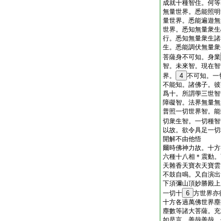
成就十種智住。何等
無量世界。悉能照明
量世界。悉能遍遊無
世界。悉知無量衆生
行。悉知無量衆生諸
生。悉能調伏無量衆
菩薩身不可知。身業
智。未來智。現在智
界。
4
不可知。一
不能知。諸佛子。彼
爲十。所謂學三世智
障礙智。法界無量無
普照一切世界智。能
切衆生智。一切種智
以故。欲令具足一切
開解不由他悟
爾時佛神力故。十方
六種十八相＊震動。
天雜香天寶衣天寶雲
不鼓自鳴。又自演出
下須彌山頂妙勝殿上
一切十
6
方世界亦
十方各過萬佛世界塵
塵數等諸大菩薩。充
如是言。善哉善哉。