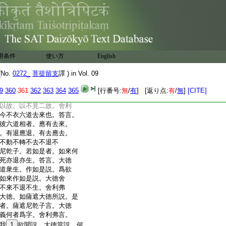
故。大徳舍利弗。夫爲法
爲法。大徳舍利弗。若有
不著此法名爲佛。不見
名爲僧。夫爲法者。不爲
爲修道。不爲證滅。不爲過
不爲過無色界。不爲得涅
用条件
使い方
English
依此法應知。我今不爲法
時慧命舍利弗告大薩遮尼
No.
0272_
菩提留支
譯 ) in Vol. 09
今依何法作如是説。答言。
不依
14
於一法作如是説。
9
360
361
362
363
364
365
[行番号:
無
/
有
] [返り点:
有
/
無
]
[CITE]
。法界中依不可得。法界
以故。以不見二故。舍利
今不衣六道去來也。答言。
彼六道相者。應有去來。
。有退應退。有去應去。
不動不轉不去不退不
尼乾子。若如是者。如來何
死亦退亦生。答言。大徳
道衆生。作如是説。爲欲
如來作如是説。大徳舍
不來不退不生。舍利弗
大徳。如薩遮大徳所説。是
者。薩遮尼乾子言。大徳
義何者爲字。舍利弗言。
我
1
欲聞説。大徳當説。何