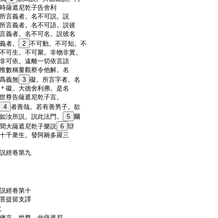
時薩遮尼乾子告舍利
所言義者。名不可説。説
所言義者。名不可語。説彼
言義者。名不可名。説彼名
義者。
2
不可動。不可知。不
不可生。不可聚。非物非實。
非可依。遠離一切依言語
惟數稱量觀察令他解。名
爲義無
3
礙。所言字者。名
＊礙。大徳舍利弗。是名
世尊告薩遮尼乾子言。
4
者善哉。若有善男子。欲
如汝所説。説此法門。
5
爾
聞大薩遮尼乾子樂説
6
辯
十千衆生。發阿耨多羅三
説經卷第九
説經卷第十
藏菩提留支譯
二
佛言。世尊。此薩遮尼