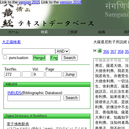
Link to the
version 2015
Link to the
version 2018
法。來詣佛所。何以
者。不爲一切法名爲
人言爲法來者。彼人
此法名爲法。不著生
知苦。不爲離集。不
欲界。不爲過色界。
ホーム
検索
ご挨拶
組織
利
槃。大徳舍利弗。汝
故來詣佛所。爾
13
大正蔵検索
大薩遮尼乾子所説經 (
乾子言。薩遮大徳。
大徳舍利弗。我今都
356
357
358
35
何以故。法界中無依
punctuation
Hangul
Eng
中無依亦不可得。何
弗言。薩遮大徳。汝
TextNo.
Vol.
Page
大徳舍利弗。我若見
我若有生。亦應受生
大徳舍利弗。一切法
INBUDS
生。舍
刹
弗言。薩遮
故説言。比丘汝生老
INBUDS
(Bibliographic Database)
舍利弗。如來依著六
Search
拔彼依止六道。是故
利弗。於佛法中不去
言。善哉善哉。薩遮
Digital Dictionary of Buddhism
大乘行者。知義知字
舍利弗。汝知何者爲
電子佛教辭典
善男子。我不欲説。
パスワードがない場合は「guest」でログインしてくださ