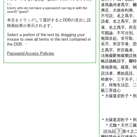
い。
者爲義何者爲字。爾
Users who do not have a password can log in with the
弗言。大徳舍利弗。
userID "guest".
不可説。名之爲字。
本文をドラッグして選択するとDDBの見出し語
語者。名之爲字。所
検索結果が表示されます。
者。名之爲字。所言
可戲論。不可分別。
Select a portion of the text by dragging your
無我非起。非可取。
mouse to view all terms in the text contained in
名字。所言字者。思
the DDB. ・
之爲字。所言義者。
Password Access Policies
法無礙辭無礙樂説無
略説義略説字。爾時
善哉善哉。薩遮。快
説法者。應如是説。
時衆中。三千天子。
才。得無生法忍。二
藐三菩提心
＊大薩遮尼乾子＊所
＊大薩遮尼乾子＊所
＊元魏＊天竺三
説法品
7
第十之
爾時慧命大目揵連白