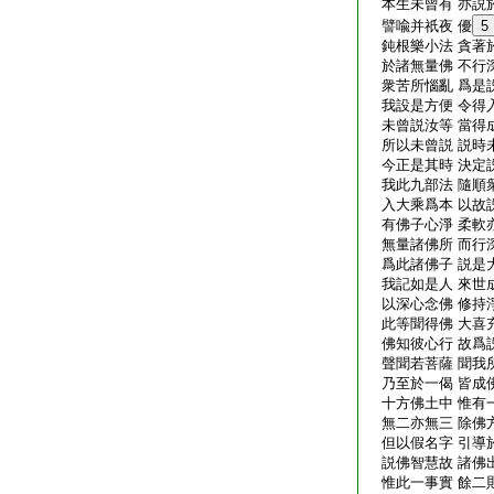
本生未曾有 亦説
譬喩并祇夜 優
5
鈍根樂小法 貪著
於諸無量佛 不行
衆苦所惱亂 爲是
我設是方便 令得
未曾説汝等 當得
所以未曾説 説時
今正是其時 決定
我此九部法 隨順
入大乘爲本 以故
有佛子心淨 柔軟
無量諸佛所 而行
爲此諸佛子 説是
我記如是人 來世
以深心念佛 修持
此等聞得佛 大喜
佛知彼心行 故爲
聲聞若菩薩 聞我
乃至於一偈 皆成
十方佛土中 惟有
無二亦無三 除佛
但以假名字 引導
説佛智慧故 諸佛
惟此一事實 餘二