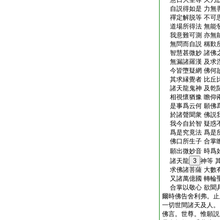
自説得如是 力無
禪定解脱等 不可
道場所得法 無能
我意難可測 亦無
無問而自説 稱歎
智慧甚微妙 諸佛
無漏諸羅漢 及求
今皆墮疑網 佛何
其求縁覺者 比丘
諸天龍鬼神 及乾
相視懷猶豫 瞻仰
是事爲云何 願佛
於諸聲聞衆 佛説
我今自於智 疑惑
爲是究竟法 爲是
佛口所生子 合掌
願出微妙音 時爲
諸天龍
3
神等 
求佛諸菩薩 大數
又諸萬億國 轉輪
合掌以敬心 欲聞
爾時佛告舍利弗。止
一切世間諸天及人。
佛言。世尊。惟願説