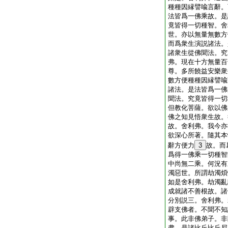
種種因縁譬喩言辭。
法皆爲一佛乘故。是
竟皆得一切種智。舍
世。亦以無量無數方
而爲衆生演説諸法。
諸衆生從佛聞法。究
弗。現在十方無量百
尊。多所饒益安樂衆
數方便種種因縁譬喩
諸法。是法皆爲一佛
聞法。究竟皆得一切
但教化菩薩。欲以佛
佛之知見悟衆生故。
故。舍利弗。我今亦
欲深心所著。隨其本
辭方便力
3
故。而
爲得一佛乘一切種智
中尚無二乘。何況有
濁惡世。所謂劫濁煩
如是舍利弗。劫濁亂
成就諸不善根故。諸
分別説三。舍利弗。
辟支佛者。不聞不知
事。此非佛弟子。非
弗。是諸比丘比丘尼