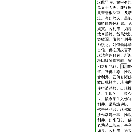
説此語時。會中有比
夷五千人等。即從座
此輩罪根深重。及増
證。有如此失。是以
爾時佛告舍利弗。我
貞實。舍利弗。如是
汝今善聽。當爲汝説
樂欲聞。佛告舍利弗
乃説之。如優曇鉢華
當信。佛之所説言不
説法意趣難解。所以
種因縁譬喩言辭。演
別之所能解。
1
惟
何。諸佛世尊。惟以
舍利弗。云何名諸佛
故出現於世。諸佛世
使得清淨故。出現於
故。出現於世。欲令
世。欲令衆生入佛知
利弗。是爲諸佛以一
佛告舍利弗。諸佛如
所作常爲一事。惟以
利弗。如來但以一佛
餘乘若二若三。舍利
如是。舍利弗。過去