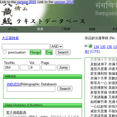
Link to the
version 2015
Link to the
version 2018
於無量億劫 行此
道場得成果 我已
如是大果報 種種
我及十方佛 乃能
是法不可示 言辭
諸餘衆生類 無有
ホーム
検索
ご挨拶
組織
利
除諸菩薩衆 信力
諸佛弟子衆 曾供
大正蔵検索
添品妙法蓮華經 (No.
一切漏已盡 住是
如是諸人等 其力
134
135
136
13
假使滿世間 皆如
有
]
[CITE]
punctuation
Hangul
Eng
盡思共度量 不能
正使滿十方 皆如
TextNo.
Vol.
Page
及餘諸弟子 亦滿
盡思共度量 亦復
辟支佛利智 無漏
INBUDS
亦滿十方界 其數
斯等共一心 於億
INBUDS
(Bibliographic Database)
欲思佛實智 莫能
Search
新發意菩薩 供養
了達諸義趣 又能
如稻麻竹葦 充滿
Digital Dictionary of Buddhism
一心以妙智 於恒
咸皆共思量 不能
電子佛教辭典
不退諸菩薩 其數
パスワードがない場合は「guest」でログインしてくださ