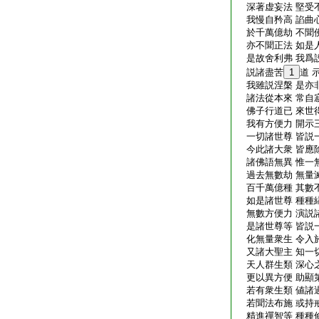
深著虚妄法 堅受
我慢自矜高 諂曲
於千萬億劫 不聞
亦不聞正法 如是
是故舍利弗 我爲
説諸盡苦
1
道 
我雖説涅槃 是亦
諸法從本來 常自
佛子行道已 來世
我有方便力 開示
一切諸世尊 皆説
今此諸大衆 皆應
諸佛語無異 惟一
過去無數劫 無量
百千萬億種 其數
如是諸世尊 種種
無數方便力 演説
是諸世尊等 皆説
化無量衆生 令入
又諸大聖主 知一
天人群生類 深心
更以異方便 助顯
若有衆生類 値諸
若聞法布施 或持
精進禪智等 種種