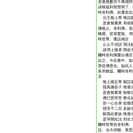
是會無數百千萬億阿
諸根猛利智慧明了。
時舍利弗。欲重宣此
法王無上尊 惟説
是會無量衆 有能
佛復止。舍利弗。若
脩羅。皆當驚疑。増
時世尊。重説偈言
止止不須説 我法
諸増上慢者 聞必
爾時舍利弗重白佛言
説之。今此會中。如
曾從佛受化。如此人
多所饒益。爾時舍利
言
無上兩足尊 願説
我爲佛長子 惟垂
是會無量衆 能敬
佛已曾世世 教化
皆一心合掌 欲聽
我等千二百 及餘
願爲此衆故 惟垂
是等聞此法 則生
爾時世尊告舍利弗。
説。汝今諦聽。善思