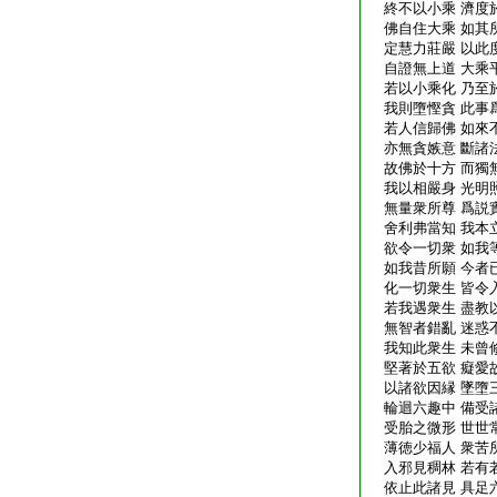
終不以小乘 濟度
佛自住大乘 如其
定慧力莊嚴 以此
自證無上道 大乘
若以小乘化 乃至
我則墮慳貪 此事
若人信歸佛 如來
亦無貪嫉意 斷諸
故佛於十方 而獨
我以相嚴身 光明
無量衆所尊 爲説
舍利弗當知 我本
欲令一切衆 如我
如我昔所願 今者
化一切衆生 皆令
若我遇衆生 盡教
無智者錯亂 迷惑
我知此衆生 未曾
堅著於五欲 癡愛
以諸欲因縁 墜墮
輪迴六趣中 備受
受胎之微形 世世
薄徳少福人 衆苦
入邪見稠林 若有
依止此諸見 具足