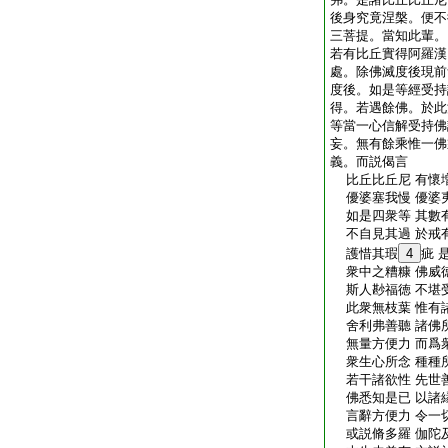
後身究竟涅槃。便不
三菩提。當知此輩。
若有比丘實得阿羅漢
處。除佛滅度後現前
度後。如是等經受持
得。若遇餘佛。於此
等當一心信解受持佛
妄。無有餘乘惟一佛
義。而説偈言
比丘比丘尼 有懷
優婆塞我慢 優婆
如是四衆等 其數
不自見其過 於戒
護惜其瑕
4
疵 
衆中之糟糠 佛威
斯人尠福徳 不堪
此衆無枝葉 惟有
舍利弗善聽 諸佛
無量方便力 而爲
衆生心所念 種種
若干諸欲性 先世
佛悉知是已 以諸
言辭方便力 令一
或説脩多羅 伽陀