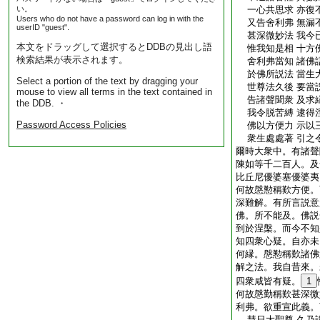
い。
一心共思求 亦復
Users who do not have a password can log in with the
又告舍利弗 無漏
userID "guest".
甚深微妙法 我今
本文をドラッグして選択するとDDBの見出し語
惟我知是相 十方
検索結果が表示されます。
舍利弗當知 諸佛
於佛所説法 當生
Select a portion of the text by dragging your
世尊法久後 要當
mouse to view all terms in the text contained in
告諸聲聞衆 及求
the DDB. ・
我令脱苦縛 逮得
Password Access Policies
佛以方便力 示以
衆生處處著 引之
爾時大衆中。有諸聲
陳如等千二百人。及
比丘尼優婆塞優婆夷
何故慇懃稱歎方便。
深難解。有所言説意
佛。所不能及。佛説
到於涅槃。而今不知
知四衆心疑。自亦未
何縁。慇懃稱歎諸佛
解之法。我自昔來。
四衆咸皆有疑。
1
何故慇勤稱歎甚深微
利弗。欲重宣此義。
慧日大聖尊 久乃