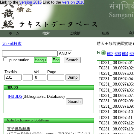
T0231_.08.0696c19
Link to the
version 2015
Link to the
version 2018
T0231_.08.0696c20
T0231_.08.0696c21
T0231_.08.0696c22
T0231_.08.0696c23
T0231_.08.0696c24
ホーム
検索
ご挨拶
組織
利
T0231_.08.0696c25
T0231_.08.0696c26
大正蔵検索
勝天王般若波羅蜜經 (
T0231_.08.0696c27
T0231_.08.0696c28
692
693
694
69
T0231_.08.0696c29
punctuation
Hangul
Eng
T0231_.08.0697a01
T0231_.08.0697a02
TextNo.
Vol.
Page
T0231_.08.0697a03
T0231_.08.0697a04
T0231_.08.0697a05
INBUDS
T0231_.08.0697a06
T0231_.08.0697a07
INBUDS
(Bibliographic Database)
T0231_.08.0697a08
Search
T0231_.08.0697a09
T0231_.08.0697a10
T0231_.08.0697a11
Digital Dictionary of Buddhism
T0231_.08.0697a12
電子佛教辭典
T0231_.08.0697a13
パスワードがない場合は「guest」でログインしてくださ