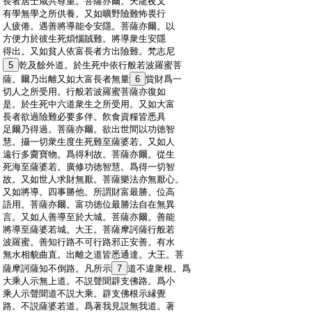
:
長者居士咸共尊重。菩薩亦爾。天龍夜叉
:
有學無學之所供養。又如曠野險難怖畏行
:
人疲倦。遇善將導能令安隱。菩薩亦爾。以
:
方便力於彼生死煩惱賊難。將導衆生安隱
:
得出。又如貧人依富長者方出險難。梵志尼
:
5
乾及餘外道。於生死中依行般若波羅蜜菩
:
薩。爾乃出離又如大富長者無量
6
貲財爲一
:
切人之所受用。行般若波羅蜜菩薩亦復如
:
是。於生死中六道衆生之所受用。又如大富
:
長者欲過險難必要多伴。飮食資糧皆悉具
:
足爾乃得過。菩薩亦爾。欲出世間以功徳智
:
慧。攝一切衆生度生死難至薩婆若。又如人
:
遠行多齎寶物。爲得利故。菩薩亦爾。從生
:
死海至薩婆若。廣修功徳智慧。爲得一切智
:
故。又如世人求財無厭。菩薩樂法亦無厭心。
:
又如將導。四事勝他。所謂財富最勝。位高
:
語用。菩薩亦爾。富功徳位最勝法自在無異
:
言。又如人善導至於大城。菩薩亦爾。善能
:
將導至薩婆若城。大王。菩薩摩訶薩行般若
:
波羅蜜。善知行路不可行路邪正安善。有水
:
無水相貌曲直。出離之道皆悉通達。大王。菩
:
薩摩訶薩知不倒路。凡所示
7
道不違衆根。爲
:
大乘人示無上道。不説聲聞辟支佛路。爲小
:
乘人示聲聞道不説大乘。辟支佛根示縁覺
:
路。不説薩婆若道。爲著我見説無我道。著