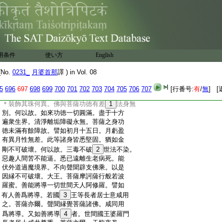
:
縁理非覺觀所知故。住第七地得不思議身。
:
何以故。具足方便故。於第八地得寂靜身。何
:
以故。離一切戲論無煩惱故。住第九地得等
:
虚空身。何以故。身相不可
13
量遍一切處故。
:
住第十地則得智身。何以故成就一切種智
:
故。勝天王白佛言。如來之身與菩薩身無差
用条件
使い方
English
:
別乎。佛告勝天王言。身無差別但功徳異。
:
勝天王言。其義云何。大王。佛菩薩身無有
No.
0231_
月婆首那
譯 ) in Vol. 08
:
差別。何以故。一切諸法同一
14
性相。功徳差
:
別。世尊。云何功徳而有差別。佛言大王。今
5
696
697
698
699
700
701
702
703
704
705
706
707
[行番号:
有
/
無
] [
:
當爲王譬喩顯了。譬如寶珠若有
15
裝飾或不
:
＊裝飾其珠何異。佛與菩薩功徳有差
1
法身無
:
別。何以故。如來功徳一切圓滿。盡于十方
:
遍衆生界。清淨離垢障礙永無。菩薩之身功
:
徳未滿有餘障故。譬如初月十五日。月虧盈
:
有異月性無差。此等諸身皆悉堅固。猶如金
:
剛不可破壞。何以故。三毒不破
2
世法不染。
:
惡趣人間苦不能逼。悉已遠離生老病死。能
:
伏外道過魔境界。不向聲聞辟支佛乘。以是
:
因縁不可破壞。大王。菩薩摩訶薩行般若波
:
羅蜜。善能將導一切世間天人阿修羅。譬如
:
有人善爲將導。若國
3
王等長者居士意咸用
:
之。菩薩亦爾。聲聞縁覺菩薩諸佛。咸同用
:
爲將導。又如善將導
4
者。世間國王婆羅門