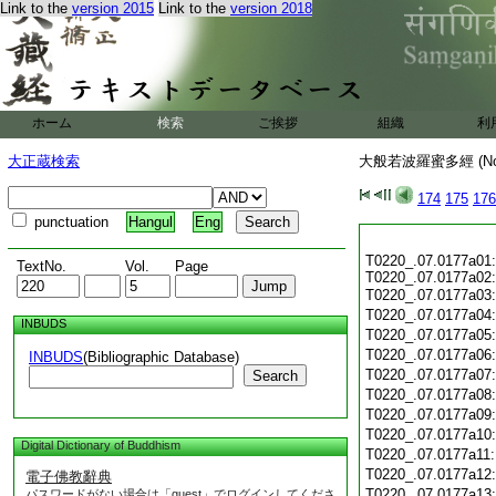
Link to the
version 2015
Link to the
version 2018
ホーム
検索
ご挨拶
組織
利
大正蔵検索
大般若波羅蜜多經 (N
174
175
176
punctuation
Hangul
Eng
T0220_.07.0177a01:
TextNo.
Vol.
Page
T0220_.07.0177a02:
T0220_.07.0177a03
T0220_.07.0177a04
INBUDS
T0220_.07.0177a05
T0220_.07.0177a06
INBUDS
(Bibliographic Database)
T0220_.07.0177a07
Search
T0220_.07.0177a08
T0220_.07.0177a09
T0220_.07.0177a10
Digital Dictionary of Buddhism
T0220_.07.0177a11
T0220_.07.0177a12
電子佛教辭典
T0220_.07.0177a13
パスワードがない場合は「guest」でログインしてくださ