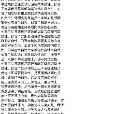
:
事遠離如是隨喜倶行諸福業事自性。如實
:
了知諸佛世尊遠離如是諸佛世尊自性。如
:
實了知功徳善根遠離如是功徳善根自性。
:
如實了知聲聞獨覺及諸異生遠離如是聲聞
:
獨覺及諸異生自性。如實了知隨喜迴向大
:
菩提心遠離如是隨喜迴向大菩提心自性。
:
如實了知菩薩摩訶薩遠離如是菩薩摩訶薩
:
自性。如實了知般若波羅蜜多遠離般若波
:
羅蜜多自性。乃至布施波羅蜜多遠離布施
:
波羅蜜多自性。如實了知内空遠離内空自
:
性。乃至無性自性空遠離無性自性空自性。
:
如實了知四念住遠離四念住自性。廣説乃
:
至十八佛不共法遠離十八佛不共法自性。
:
如實了知菩薩摩訶薩行遠離菩薩摩訶薩行
:
自性。如實了知諸佛無上正等菩提遠離諸
:
佛無上正等菩提自性。是菩薩摩訶薩如是
:
修行遠離諸法自性。甚深般若波羅蜜多。
:
能正隨喜迴向無上正等菩提。復次大士。
:
諸菩薩摩訶薩。於已滅度一切如來應正等
:
覺及諸弟子功徳善根。若欲發起隨喜迴向
:
無上正等菩提心者。應作如是隨喜迴向。
:
謂作是念。如諸如來應正等覺及諸弟子。皆
:
已滅度自性非有。功徳善根亦復如是。我所
:
發起隨喜迴向無上正等菩提之心及所迴向