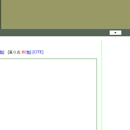
無
] [返り点:
有
/
無
]
[CITE]