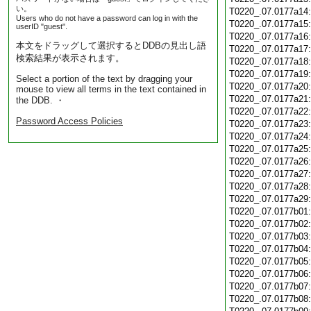
い。
T0220_.07.0177a14
Users who do not have a password can log in with the
T0220_.07.0177a15
userID "guest".
T0220_.07.0177a16
本文をドラッグして選択するとDDBの見出し語
T0220_.07.0177a17
検索結果が表示されます。
T0220_.07.0177a18
T0220_.07.0177a19
Select a portion of the text by dragging your
T0220_.07.0177a20
mouse to view all terms in the text contained in
T0220_.07.0177a21
the DDB. ・
T0220_.07.0177a22
Password Access Policies
T0220_.07.0177a23
T0220_.07.0177a24
T0220_.07.0177a25
T0220_.07.0177a26
T0220_.07.0177a27
T0220_.07.0177a28
T0220_.07.0177a29
T0220_.07.0177b01
T0220_.07.0177b02
T0220_.07.0177b03
T0220_.07.0177b04
T0220_.07.0177b05
T0220_.07.0177b06
T0220_.07.0177b07
T0220_.07.0177b08