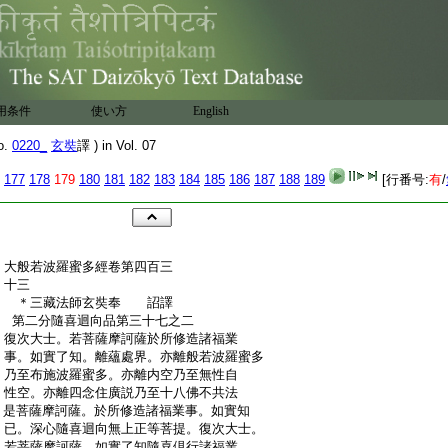
用条件
使い方
English
o.
0220_
玄奘
譯 ) in Vol. 07
177
178
179
180
181
182
183
184
185
186
187
188
189
[行番号:
有
/
:
大般若波羅蜜多經卷第四百三
:
十三
:
＊三藏法師玄奘奉 詔譯
:
第二分隨喜迴向品第三十七之二
:
復次大士。若菩薩摩訶薩於所修造諸福業
:
事。如實了知。離蘊處界。亦離般若波羅蜜多
:
乃至布施波羅蜜多。亦離内空乃至無性自
:
性空。亦離四念住廣説乃至十八佛不共法
:
是菩薩摩訶薩。於所修造諸福業事。如實知
:
已。深心隨喜迴向無上正等菩提。復次大士。
:
若菩薩摩訶薩。如實了知隨喜倶行諸福業