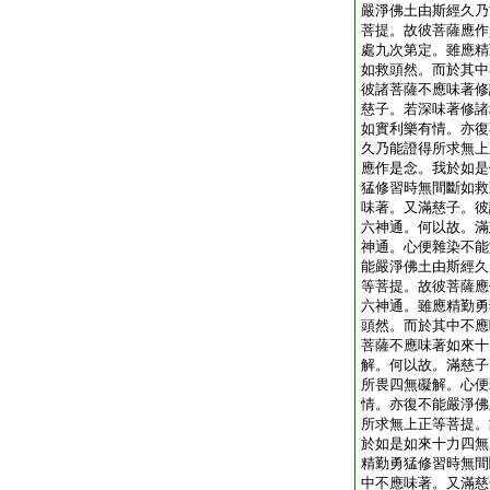
嚴淨佛土由斯經久乃
菩提。故彼菩薩應作
處九次第定。雖應精
如救頭然。而於其中
彼諸菩薩不應味著修
慈子。若深味著修諸
如實利樂有情。亦復
久乃能證得所求無上
應作是念。我於如是
猛修習時無間斷如救
味著。又滿慈子。彼
六神通。何以故。滿
神通。心便雜染不能
能嚴淨佛土由斯經久
等菩提。故彼菩薩應
六神通。雖應精勤勇
頭然。而於其中不應
菩薩不應味著如來十
解。何以故。滿慈子
所畏四無礙解。心便
情。亦復不能嚴淨佛
所求無上正等菩提。
於如是如來十力四無
精勤勇猛修習時無間
中不應味著。又滿慈