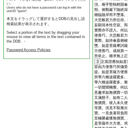
い。
頂。兩手堅執輕固傘
Users who do not have a password can log in with the
頸。俯觀巖下險絶深
userID "guest".
雖臨險岸而不墮落。
本文をドラッグして選択するとDDBの見出し語
大悲般若力所任持。
検索結果が表示されます。
妄顯現本性空寂。而
實際亦不證入。何以
Select a portion of the text by dragging your
便善巧。大悲般若力
mouse to view all terms in the text contained in
實際。如持傘蓋俯峻
the DDB. ・
墮。如是菩薩摩訶薩
Password Access Policies
方便善巧。成就第一
所依止。雖求無上正
3
正當證應知如是
皆由方便善巧所攝受
提。如是菩薩方便善
所學六種波羅蜜多。
學六種波羅蜜多。漸
一切聲聞獨覺。何以
意趣求如無價寶一切
又滿慈子。如有二人
無價寶。彼入未久便
等寶。倶見不取漸次
寶。一見貪著荷負而
至極勝處獲無價寶。
是菩薩作大方便。求