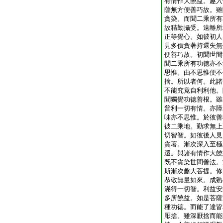
有情作大饒益。趣入
薩無方便善巧故。雖
貪染。而聞二乘所有
故精勤攝受。遠離所
正等覺心。如彼初人
見多價貪著持還失無
便善巧故。初聞世間
聞二乘所有功徳亦不
思惟。由不思惟便不
捨。所以者何。此諸
不能究竟自利利他。
聞獨覺功徳善根。雖
普利一切有情。亦障
味亦不思惟。於彼善
彼二乘地。勤求無上
切智智。如彼後人見
貪著。漸次深入至極
還。與諸有情作大饒
既不貪染世間善法。
斯漸次趣大菩提。修
恭敬無量如來。成熟
滿得一切智。利益安
多所饒益。如是菩薩
種功徳。而能了達皆
厭捨。雖深厭捨而能