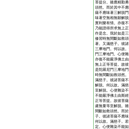
菩提分。雖應精勤勇
頭然。而於其中不應
薩不應味著三解脱門
味著空無相無願解脱
實利樂有情。亦復不
乃能證得所求無上正
作是念。我於如是三
修習時無間斷如救頭
著。又滿慈子。彼諸
三摩地門。何以故。
門三摩地門。心便雜
亦復不能嚴淨佛土由
無上正等菩提。故彼
是陀羅尼門三摩地門
時無間斷如救頭然。
滿慈子。彼諸菩薩不
解脱。何以故。滿慈
至解脱。心便雜染不
不能嚴淨佛土由斯經
正等菩提。故彼菩薩
慮無量等至解脱。雖
間斷如救頭然。而於
子。彼諸菩薩不應味
何以故。滿慈子。若
定。心便雜染不能如