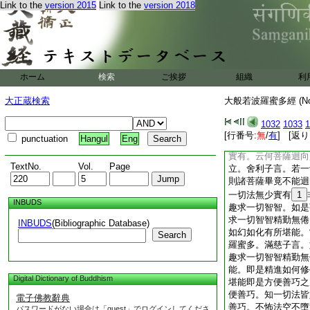
Link to the
version 2015
Link to the
version 2018
提實不可證。我雖宣
實不可説。能説所説
不可得。是故菩薩摩
菩提。於諸法中不應
轉。由無退轉心不沈
是爲精進波羅蜜多。
ホーム
検索
ご挨拶
組織
利
向趣求一切智智。圓
淨戒波羅蜜多迴向趣
大正蔵検索
大般若波羅蜜多經 (N
戒波羅蜜多轉勝轉増
修學淨戒波羅蜜多。
1032
1033
1
皆由菩薩迴向趣求一
[行番号:
無
/
有
] [返り
punctuation
Hangul
Eng
問具壽舍利子言。若
實有。云何菩薩迴向
TextNo.
Vol.
Page
立。舍利子言。若一
則諸菩薩畢竟不能迴
一切法無少實有
1
INBUDS
趣求一切智智。如是
求一切智智精勤無倦
INBUDS
(Bibliographic Database)
如幻如化有所堪能。
Search
羅蜜多。滿慈子言。
趣求一切智智精勤無
能。即是精進如何修
Digital Dictionary of Buddhism
堪能即是方便善巧之
便善巧。知一切法皆
電子佛教辭典
善巧。不怖法空不墮
パスワードがない場合は「guest」でログインしてくださ