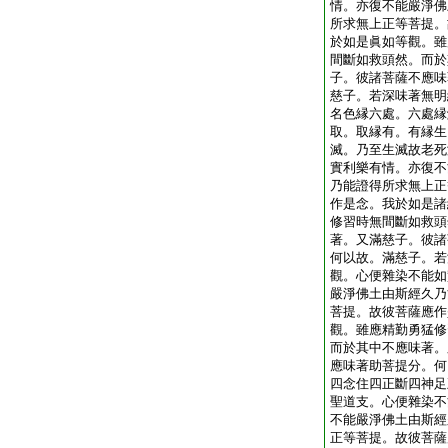
情。亦復不能嚴淨佛
所求無上正等菩提。
於如是眞如等觀。雖
間斷如救頭然。而於
子。彼諸菩薩不應味
慈子。若深味著無明
名色縁六處。六處縁
取。取縁有。有縁生
滅。乃至生滅故老死
實利樂有情。亦復不
乃能證得所求無上正
作是念。我於如是諸
修習時無間斷如救頭
著。又滿慈子。彼諸
何以故。滿慈子。若
觀。心便雜染不能如
嚴淨佛土由斯經久乃
菩提。故彼菩薩應作
觀。雖應精勤勇猛修
而於其中不應味著。
應味著助菩提分。何
四念住四正斷四神足
聖道支。心便雜染不
不能嚴淨佛土由斯經
正等菩提。故彼菩薩