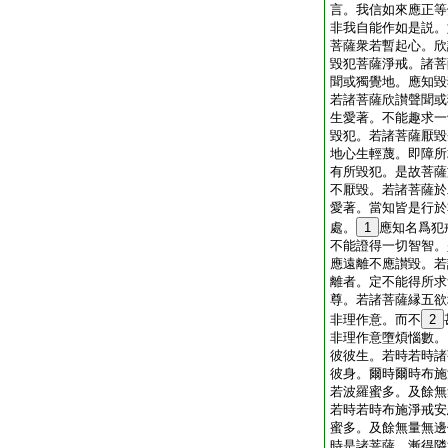
言。我信如來應正等
非我自能作如是説。
菩薩衆若暫起心。欣
毀犯菩薩淨戒。諸菩
聞或獨覺地。應知毀
若諸菩薩欣讃聲聞或
生愛著。不能趣求一
毀犯。若諸菩薩厭毀
地心生輕蔑。即障所
有所毀犯。是故菩薩
不厭毀。若諸菩薩於
愛著。當知皆是行於
處。
1
應知名爲犯
不能證得一切智智。
應遠離不應讃毀。若
離者。定不能得所求
尊。若諸菩薩縁五欲
非理作意。而不
2
非理作意墮煩惱數。
彼彼生。若時若時諸
彼身。爾時爾時布施
若波羅蜜多。及餘無
若時若時布施淨戒安
蜜多。及餘無量無邊
時是諸菩薩。漸得隣