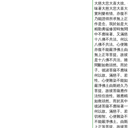
大慈大悲大喜大捨。
味著大慈大悲大喜大
實利樂有情。亦復不
乃能證得所求無上正
作是念。我於如是大
精勤勇猛修習時無間
中不應味著。又滿慈
十八佛不共法。何以
八佛不共法。心便雜
亦復不能嚴淨佛土由
無上正等菩提。故彼
是十八佛不共法。雖
間斷如救頭然。而於
子。彼諸菩薩不應味
何以故。滿慈子。若
性。心便雜染不能如
嚴淨佛土由斯經久乃
菩提。故彼菩薩應作
法恒住捨性。雖應精
如救頭然。而於其中
彼諸菩薩不應味著一
何以故。滿慈子。若
切相智。心便雜染不
不能嚴淨佛土。由斯
上正等菩提。故彼菩