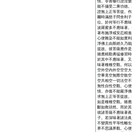
情。令善修行證涅槃
能不攝受二乘功徳。
證無上正等菩提。作
爾時滿慈子問舍利子
位。於何等行不應味
波羅蜜多不應味著。
著布施淨戒安忍精進
心便雜染不能如實利
淨佛土由斯經久乃能
提故。彼菩薩應作是
雖應精勤勇猛修習時
於其中不應味著。又
味著種種空觀。何以
空外空内外空空空大
空畢竟空無際空散空
空共相空一切法空不
無性自性空觀。心便
情。亦復不能嚴淨佛
求無上正等菩提故。
如是種種空觀。雖應
斷如救頭然。而於其
彼諸菩薩不應味著眞
子。若深味著諸法眞
不變異性平等性離生
界不思議界觀。心便