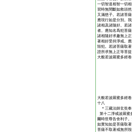
一切智道相智一切相
習時無間斷如救頭然
又滿慈子。若諸菩薩
應現行如是分別。我
諸相及諸隨好。若諸
者。應知名爲犯菩薩
諸相隨好求趣無上正
著相好受持淨戒。應
毀犯。若諸菩薩取著
證所求無上正等菩提
大般若波羅蜜多經卷
大般若波羅蜜多經卷
十八
＊三藏法師玄奘
第十二淨戒波羅蜜
爾時世尊告舍利子。
如實知如是菩薩取著
菩薩不取著戒無所毀