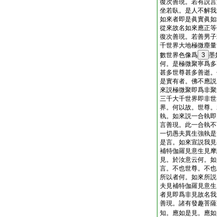
復次善現。若有説言
坐若臥。是人不解我
如來者即是眞實眞如
從來故名如來應正等
復次善現。若善男子
千世界大地極微塵量
數世界色像爲
3
墨
何。是極微聚寧爲多
甚多世尊甚多善逝。
是實有者。佛不應説
來説極微聚即爲非聚
三千大千世界即非世
界。何以故。世尊。
執。如來説一合執即
言善現。此一合執不
一切愚夫異生強執是
是言。如來宣説我見
補特伽羅見意生見摩
見。於汝意云何。如
言。不也世尊。不也
所以者何。如來所説
夫見補特伽羅見意生
者見即爲非見故名我
善現。諸有發趣菩薩
知。應如是見。應如