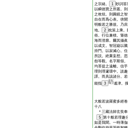
之宗緒。
1
眇詞筌
以瞬徳寶之所叢。則
之攸炫。則圓鏡之智
自在而爲心表。傍開
明般若之勝規。乃庶
地。
2
枕策上乘。
俗。行位兼積。聳徳
海而澄廓。爾其攝眞
以成文。智冠嶷以騰
持門。以寂滅心。住
所説。絶棄妄想。思
怨等觀。名字斯假。
均菩提之遠離。信乎
理則理邃環中。談趣
譯。而具該諸分。若
能指
3
遙津。
大般若波羅蜜多經卷
十八
＊三藏法師玄奘
5
第十般若理趣
如是我聞。一時薄伽
金剛住持平等性智種