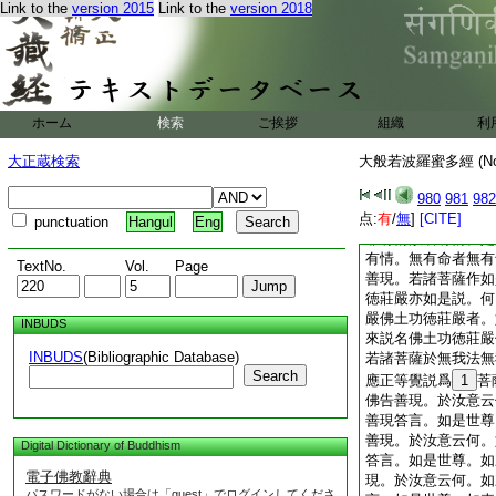
Link to the
version 2015
Link to the
version 2018
現。如來現前等所證
即於其中非諦非妄。
是佛法。善現。一切
切法。是故如來説名
佛告善現。譬如士夫
白佛言。世尊。如來
ホーム
検索
ご挨拶
組織
利
説爲非身。是故説名
是如是。若諸菩薩作
大正蔵検索
大般若波羅蜜多經 (N
有情。是則不應説名
少法名菩薩不。善現
980
981
982
点:
法名爲菩薩。佛告善
有
/
無
]
[CITE]
punctuation
Hangul
Eng
非有情故名有情。是
有情。無有命者無有
TextNo.
Vol.
Page
善現。若諸菩薩作如
徳莊嚴亦如是説。何
嚴佛土功徳莊嚴者。
INBUDS
來説名佛土功徳莊嚴
INBUDS
(Bibliographic Database)
若諸菩薩於無我法無
Search
應正等覺説爲
1
菩
佛告善現。於汝意云
善現答言。如是世尊
善現。於汝意云何。
Digital Dictionary of Buddhism
答言。如是世尊。如
電子佛教辭典
現。於汝意云何。如
パスワードがない場合は「guest」でログインしてくださ