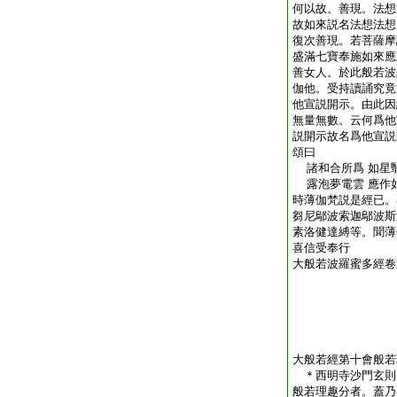
何以故。善現。法想
故如來説名法想法想
復次善現。若菩薩摩
盛滿七寶奉施如來應
善女人。於此般若波
伽他。受持讀誦究竟
他宣説開示。由此因
無量無數。云何爲他
説開示故名爲他宣説
頌曰
諸和合所爲 如星
露泡夢電雲 應作
時薄伽梵説是經已。
芻尼鄔波索迦鄔波斯
素洛健達縛等。聞薄
喜信受奉行
大般若波羅蜜多經卷
大般若經第十會般若
＊西明寺沙門玄
般若理趣分者。蓋乃