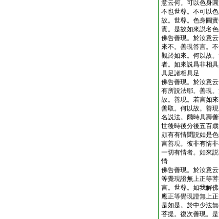
意云何。可以色身圓
不也世尊。不可以色
故。世尊。色身圓實
實。是故如來説名色
佛告善現。於汝意云
來不。善現答言。不
觀於如來。何以故。
者。如來説爲非相具
具足諸相具足
佛告善現。於汝意云
有所説法耶。善現。
故。善現。若言如來
善取。何以故。善現
名説法。爾時具壽善
世後時後分後五百歳
頗有有情聞説如是色
言善現。彼非有情非
一切有情者。如來説
情
佛告善現。於汝意云
等覺現證無上正等菩
言。世尊。如我解佛
應正等覺現證無上正
是如是。於中少法無
菩提。復次善現。是