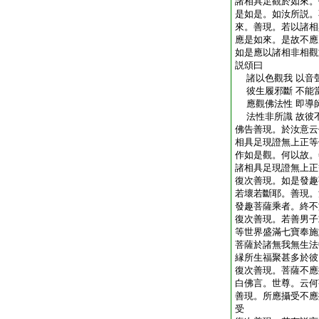
諸相具足觀於如來。
是如是。如汝所説。
來。善現。若以諸相
應是如來。是故不應
如是應以諸相非相觀
説頌曰
諸以色觀我 以音
彼生履邪斷 不能
應觀佛法性 即導
法性非所識 故彼
佛告善現。於汝意云
相具足現證無上正等
作如是觀。何以故。
諸相具足現證無上正
復次善現。如是發趣
若壞若斷耶。善現。
發趣菩薩乘者。終不
復次善現。若善男子
等世界盛滿七寶奉施
菩薩於諸無我無生法
縁所生福聚甚多於彼
復次善現。菩薩不應
白佛言。世尊。云何
善現。所應攝受不應
受