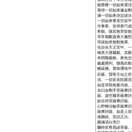
能善獲一切如來灌頂
善得一切如來遍金剛
滿一切如來決定諸法
一切如來畢竟空寂平
作事業。皆得善巧成
希願。隨其無罪皆能
等常無斷盡廣大遍照
等諸如來無動無壞。
化自在天王宮中。一
稱美大寶藏殿。其殿
奇間雜嚴飾。衆色交
處處懸列。微風吹動
幢綵拂。寶珠瓔珞半
莊嚴。賢聖天仙之所
倶。一切皆具陀羅尼
如是等類無量功徳。
名曰金剛手菩薩摩訶
薩。虚空藏菩薩摩訶
妙吉祥菩薩摩訶薩。
心即轉法輪菩薩摩訶
薩摩訶薩。如是上首
後圍繞。宣説正法。
圓滿清白梵行
爾時世尊爲諸菩薩。