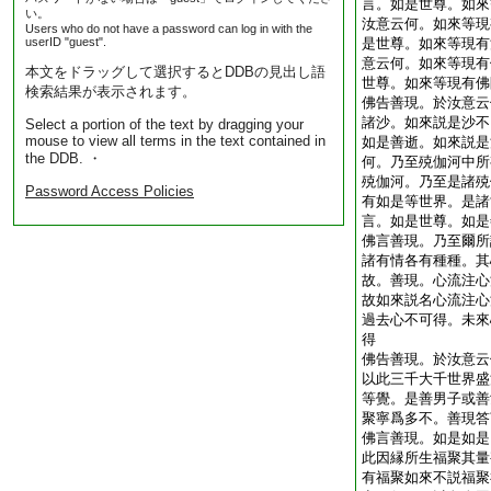
言。如是世尊。如來
い。
汝意云何。如來等現
Users who do not have a password can log in with the
userID "guest".
是世尊。如來等現有
意云何。如來等現有
本文をドラッグして選択するとDDBの見出し語
世尊。如來等現有佛
検索結果が表示されます。
佛告善現。於汝意云
諸沙。如來説是沙不
Select a portion of the text by dragging your
mouse to view all terms in the text contained in
如是善逝。如來説是
the DDB. ・
何。乃至殑伽河中所
殑伽河。乃至是諸殑
Password Access Policies
有如是等世界。是諸
言。如是世尊。如是
佛言善現。乃至爾所
諸有情各有種種。其
故。善現。心流注心
故如來説名心流注心
過去心不可得。未來
得
佛告善現。於汝意云
以此三千大千世界盛
等覺。是善男子或善
聚寧爲多不。善現答
佛言善現。如是如是
此因縁所生福聚其量
有福聚如來不説福聚