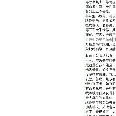
等故名無上正等菩提
無命者性無士夫性無
名無上正等菩提。一
善法無不妙覺。善現
説爲非法。是故如來
復次善現。若善男子
等三千大千世界。其
布施。若善男子或善
多經中乃至四句伽
及廣爲他宣説開示如
聚於此福聚。百分計
若百千分若倶胝百千
千分。若數分若計分
尼殺曇分亦不能及
佛告善現。於汝意云
度脱諸有情耶。善現
以故。善現。無少有
情如來度者。如來即
有命者執有士夫執有
我等執者如來説爲非
愚夫異生強有此執。
説爲非生故名愚夫異
佛告善現。於汝意云
來不。善現答言。如