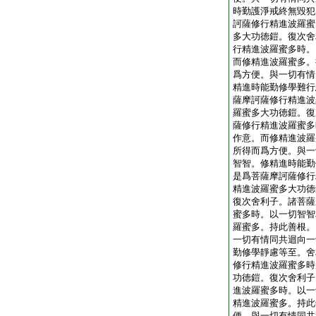
時勤護淨戒終無毀犯
訶薩修行精進波羅蜜
多大功徳鎧。復次舍
行精進波羅蜜多時。
而修精進波羅蜜多。
爲方便。與一切有情
精進時能勤修學難行
薩摩訶薩修行精進波
羅蜜多大功徳鎧。復
薩修行精進波羅蜜多
作意。而修精進波羅
所得而爲方便。與一
智智。修精進時能勤
是爲菩薩摩訶薩修行
精進波羅蜜多大功徳
復次舍利子。諸菩薩
蜜多時。以一切智智
羅蜜多。持此善根。
一切有情同共迴向一
勤修學靜慮等至。舍
修行精進波羅蜜多時
功徳鎧。復次舍利子
進波羅蜜多時。以一
精進波羅蜜多。持此
便。與一切有情同共