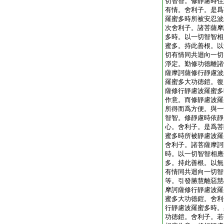
切智智。修靜慮時住
有情。舍利子。是爲
羅蜜多時所被安忍波
次舍利子。諸菩薩摩
多時。以一切智智相
蜜多。持此善根。以
切有情同共迴向一切
淨定。勤修功徳離諸
薩摩訶薩修行靜慮波
羅蜜多大功徳鎧。復
薩修行靜慮波羅蜜多
作意。而修靜慮波羅
所得而爲方便。與一
智智。修靜慮時依靜
心。舍利子。是爲菩
蜜多時所被靜慮波羅
舍利子。諸菩薩摩訶
時。以一切智智相應
多。持此善根。以無
有情同共迴向一切智
等。引發勝慧離惡慧
摩訶薩修行靜慮波羅
蜜多大功徳鎧。舍利
行靜慮波羅蜜多時。
功徳鎧。舍利子。若