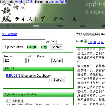
Link to the
version 2015
Link to the
version 2018
薩摩訶薩修行安忍波
羅蜜多大功徳鎧。復
薩修行安忍波羅蜜多
作意。而修安忍波羅
所得而爲方便。與一
智智。修安忍時不雜
ホーム
検索
ご挨拶
組織
利
意。舍利子。是爲菩
蜜多時所被淨戒波羅
大正蔵検索
大般若波羅蜜多經 (N
舍利子。諸菩薩摩訶
時。以一切智智相應
59
60
61
62
多。持此善根。以無
punctuation
Hangul
Eng
有情同共迴向一切智
法信忍欲樂。舍利子
TextNo.
Vol.
Page
安忍波羅蜜多時所被
鎧
復次舍利子。諸菩薩
INBUDS
蜜多時。以一切智智
羅蜜多。持此善根。
INBUDS
(Bibliographic Database)
一切有情同共迴向一
Search
進勇猛不捨加行。舍
修行安忍波羅蜜多時
功徳鎧。復次舍利子
Digital Dictionary of Buddhism
忍波羅蜜多時。以一
安忍波羅蜜多。持此
電子佛教辭典
便。與一切有情同共
パスワードがない場合は「guest」でログインしてくださ