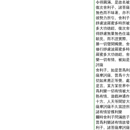
令得圓滿。是故名被
復次舍利子。諸菩薩
無色而不味著。亦不
彼勢力所引。舍利子
靜慮波羅蜜多時所被
多大功徳鎧。復次舍
得靜慮無量無色住遠
願見。而不證實際。
勝一切聲聞獨覺。舍
修行靜慮波羅蜜多時
羅蜜多大功徳鎧。舍
樂一切有情。被如是
訶薩
舍利子。如是普爲利
薩摩訶薩。普爲十方
切如來應正等覺。處
是言。某方某世界中
爲利樂一切有情被大
熟有情。遊戲神通作
十方。人天等聞皆大
薩摩訶薩不久當證所
諸有情皆獲利樂
爾時舍利子問滿慈子
普爲利樂諸有情故發
利子。諸菩薩摩訶薩