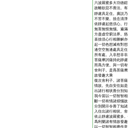
六波羅蜜多大功徳鎧
故離欲惡不善法。有
靜慮具足住。廣説乃
不苦不樂。捨念清淨
依靜慮起慈倶心。行
無害無恨無惱。遍滿
方盡虚空窮法界。慈
喜捨倶心行相勝解亦
起一切色想滅有對想
邊空空無邊處具足住
所有處。入非想非非
菩薩摩訶薩持此靜慮
而爲方便。與一切有
舍利子。是爲菩薩摩
故發趣大乘
復次舍利子。諸菩薩
情故。先自安住如是
出諸行相状善分別知
我今當以一切智智相
斷一切有情諸煩惱故
分別開示令善了知諸
入住出諸行相状。舍
依止靜慮波羅蜜多。
爲利樂諸有情故發趣
以一切智智相應作意