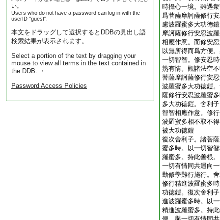
い。
時攝心一境。雖遇衆
Users who do not have a password can log in with the
爲菩薩摩訶薩修行安
userID "guest".
慮波羅蜜多大功徳鎧
本文をドラッグして選択するとDDBの見出し語
摩訶薩修行安忍波羅
検索結果が表示されます。
相應作意。而修安忍
以無所得而爲方便。
Select a portion of the text by dragging your
一切智智。修安忍時
mouse to view all terms in the text contained in
熟有情。觀諸法空不
the DDB. ・
菩薩摩訶薩修行安忍
Password Access Policies
波羅蜜多大功徳鎧。
薩修行安忍波羅蜜多
多大功徳鎧。舍利子
智智相應作意。修行
波羅蜜多相不取不得
被大功徳鎧
復次舍利子。諸菩薩
蜜多時。以一切智智
羅蜜多。持此善根。
一切有情同共迴向一
勤修學難行施行。舍
修行精進波羅蜜多時
功徳鎧。復次舍利子
進波羅蜜多時。以一
精進波羅蜜多。持此
便。與一切有情同共