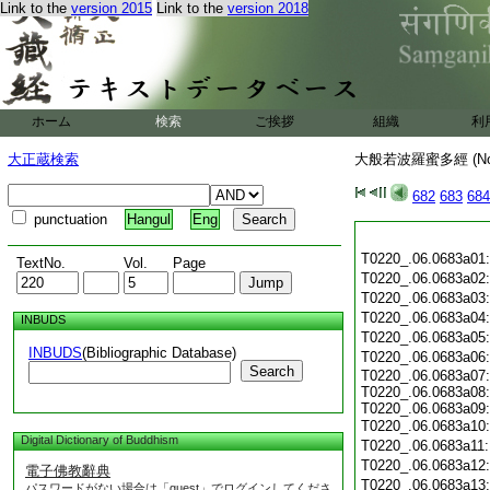
Link to the
version 2015
Link to the
version 2018
ホーム
検索
ご挨拶
組織
利
大正蔵検索
大般若波羅蜜多經 (N
682
683
684
punctuation
Hangul
Eng
T0220_.06.0683a01
TextNo.
Vol.
Page
T0220_.06.0683a02
T0220_.06.0683a03
T0220_.06.0683a04
INBUDS
T0220_.06.0683a05
INBUDS
(Bibliographic Database)
T0220_.06.0683a06
Search
T0220_.06.0683a07:
T0220_.06.0683a08:
T0220_.06.0683a09:
T0220_.06.0683a10
Digital Dictionary of Buddhism
T0220_.06.0683a11
T0220_.06.0683a12
電子佛教辭典
T0220_.06.0683a13
パスワードがない場合は「guest」でログインしてくださ