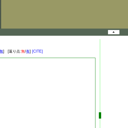
無
] [返り点:
無
/
有
]
[CITE]