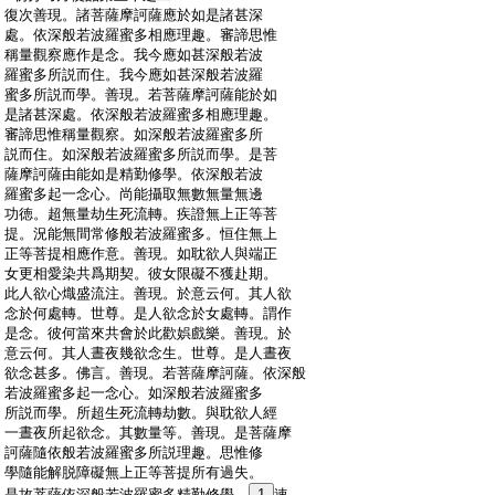
:
復次善現。諸菩薩摩訶薩應於如是諸甚深
:
處。依深般若波羅蜜多相應理趣。審諦思惟
:
稱量觀察應作是念。我今應如甚深般若波
:
羅蜜多所説而住。我今應如甚深般若波羅
:
蜜多所説而學。善現。若菩薩摩訶薩能於如
:
是諸甚深處。依深般若波羅蜜多相應理趣。
:
審諦思惟稱量觀察。如深般若波羅蜜多所
:
説而住。如深般若波羅蜜多所説而學。是菩
:
薩摩訶薩由能如是精勤修學。依深般若波
:
羅蜜多起一念心。尚能攝取無數無量無邊
:
功徳。超無量劫生死流轉。疾證無上正等菩
:
提。況能無間常修般若波羅蜜多。恒住無上
:
正等菩提相應作意。善現。如耽欲人與端正
:
女更相愛染共爲期契。彼女限礙不獲赴期。
:
此人欲心熾盛流注。善現。於意云何。其人欲
:
念於何處轉。世尊。是人欲念於女處轉。謂作
:
是念。彼何當來共會於此歡娯戲樂。善現。於
:
意云何。其人晝夜幾欲念生。世尊。是人晝夜
:
欲念甚多。佛言。善現。若菩薩摩訶薩。依深般
:
若波羅蜜多起一念心。如深般若波羅蜜多
:
所説而學。所超生死流轉劫數。與耽欲人經
:
一晝夜所起欲念。其數量等。善現。是菩薩摩
:
訶薩隨依般若波羅蜜多所説理趣。思惟修
:
學隨能解脱障礙無上正等菩提所有過失。
:
是故菩薩依深般若波羅蜜多精勤修學。
1
速