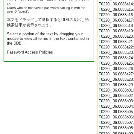
い。
T0220_.06.0683a14
Users who do not have a password can log in with the
T0220_.06.0683a15
userID "guest".
T0220_.06.0683a16
本文をドラッグして選択するとDDBの見出し語
T0220_.06.0683a17
検索結果が表示されます。
T0220_.06.0683a18
T0220_.06.0683a19
Select a portion of the text by dragging your
T0220_.06.0683a20
mouse to view all terms in the text contained in
T0220_.06.0683a21
the DDB. ・
T0220_.06.0683a22
Password Access Policies
T0220_.06.0683a23
T0220_.06.0683a24
T0220_.06.0683a25
T0220_.06.0683a26
T0220_.06.0683a27
T0220_.06.0683a28
T0220_.06.0683a29
T0220_.06.0683b01
T0220_.06.0683b02
T0220_.06.0683b03
T0220_.06.0683b04
T0220_.06.0683b05
T0220_.06.0683b06
T0220_.06.0683b07
T0220_.06.0683b08
T0220_.06.0683b09