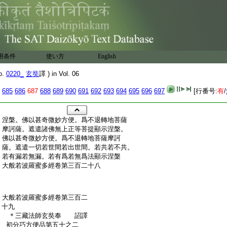
用条件
使い方
English
o.
0220_
玄奘
譯 ) in Vol. 06
685
686
687
688
689
690
691
692
693
694
695
696
697
[行番号:
有
/
:
涅槃。佛以甚奇微妙方便。爲不退轉地菩薩
:
摩訶薩。遮遣諸佛無上正等菩提顯示涅槃。
:
佛以甚奇微妙方便。爲不退轉地菩薩摩訶
:
薩。遮遣一切若世間若出世間。若共若不共。
:
若有漏若無漏。若有爲若無爲法顯示涅槃
:
大般若波羅蜜多經卷第三百二十八
:
大般若波羅蜜多經卷第三百二
:
十九
:
＊三藏法師玄奘奉 詔譯
:
初分巧方便品第五十之二