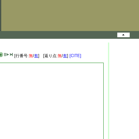
[行番号:
無
/
有
] [返り点:
無
/
有
]
[CITE]