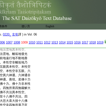
空非八解脱。八勝處九
空。本性空異八勝處
勝處九次第定十遍處
八勝處九次第定十遍
門異本性空。本性空異
非本性空。本性空非
用条件
使い方
English
異本性空。本性空異
非本性空。本性空非
o.
0220_
玄奘
譯 ) in Vol. 06
極喜地異本性空。本性
非本性空。本性空非極
006
1007
1008
1009
1010
1011
1012
1013
1014
1015
1016
1017
1018
1019
焔慧地極難勝地現前
地法雲地異本性空。
法雲地。離垢地發光
前地遠行地不動地善
。本性空非離垢地乃
五眼異本性空。本性空
空。本性空非五眼。六
空異六神通。六神通非
神通。善現。若佛十力
佛十力。佛十力非本性
。四無所畏四無礙解大
佛不共法異本性空。
至十八佛不共法。四
大悲大喜大捨十八佛
性空非四無所畏乃至