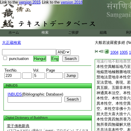
Link to the
version 2015
Link to the
version 2018
解脱非本性空。本性
次第定十遍處異本性
九次第定十遍處。八
非本性空。本性空非
處。善現。若陀羅尼
陀羅尼門。陀羅尼門
ホーム
検索
ご挨拶
組織
利
陀羅尼門。三摩地門
三摩地門。三摩地門
大正蔵検索
大般若波羅蜜多經 (N
三摩地門。善現。若
空異極喜地。極喜地
1004
1005
1
喜地。離垢地發光地
punctuation
Hangul
Eng
地遠行地不動地善慧
本性空異離垢地乃至
TextNo.
Vol.
Page
地焔慧地極難勝地現
慧地法雲地非本性空
至法雲地。善現。若
INBUDS
異五眼。五眼非本性
神通異本法空。本性
INBUDS
(Bibliographic Database)
本性空。本性空非六
Search
異本性空。本性空異
空。本性空非佛十力
慈大悲大喜大捨十八
Digital Dictionary of Buddhism
本性空異四無所畏乃
無所畏四無礙解大慈
電子佛教辭典
不共法非本性空。本
パスワードがない場合は「guest」でログインしてくださ