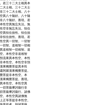
。若三十二大士相異本
二大士相。三十二大士
非三十二大士相。八十
空異八十隨好。八十隨
非八十隨好。善現。若
本性空異無忘失法。無
性空非無忘失法。恒住
空異恒住捨性。恒住捨
非恒住捨性。善現。若
性空異一切智。一切智
一切智。道相智一切相
異道相智一切相智。道
空。本性空非道相智
預流果異本性空。本性
非本性空。本性空非預
漢果獨覺菩提異本性
還阿羅漢果獨覺菩提。
覺菩提非本性空。本
漢果獨覺菩提。善現。
異本性空。本性空異
一切菩薩摩訶薩行非
切菩薩摩訶薩行。諸佛
空。本性空異諸佛無
上正等菩提非本性空。
等菩提者。則諸菩薩