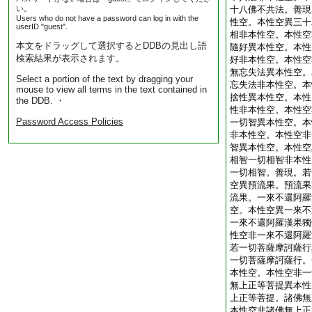
い。
十八佛不共法。善現
Users who do not have a password can log in with the
性空。本性空異三十
userID "guest".
相非本性空。本性空
本文をドラッグして選択するとDDBの見出し語
隨好異本性空。本性
検索結果が表示されます。
好非本性空。本性空
無忘失法異本性空。
Select a portion of the text by dragging your
忘失法非本性空。本
mouse to view all terms in the text contained in
捨性異本性空。本性
the DDB. ・
性非本性空。本性空
Password Access Policies
一切智異本性空。本
非本性空。本性空非
智異本性空。本性空
相智一切相智非本性
一切相智。善現。若
空異預流果。預流果
流果。一來不還阿羅
空。本性空異一來不
一來不還阿羅漢果獨
性空非一來不還阿羅
若一切菩薩摩訶薩行
一切菩薩摩訶薩行。
本性空。本性空非一
無上正等菩提異本性
上正等菩提。諸佛無
本性空非諸佛無上正