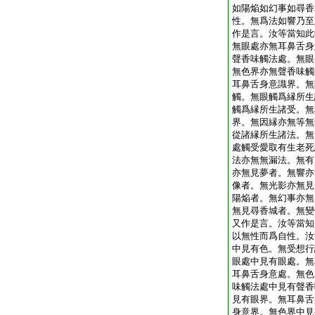
如陽焔如幻事如尋香
性。無爲法如響乃至
作是言。汝等當知此
無眼處亦無耳鼻舌身
聲香味觸法處。無眼
無色界亦無聲香味觸
耳鼻舌身意識界。無
觸。無眼觸爲縁所生
觸爲縁所生諸受。無
界。無因縁亦無等無
從諸縁所生諸法。無
處觸受愛取有生老死
法亦無無漏法。無有
亦無見夢者。無響亦
像者。無光影亦無見
陽焔者。無幻事亦無
無見尋香城者。無變
又作是言。汝等當知
以無性而爲自性。汝
中見有色。無受想行
眼處中見有眼處。無
耳鼻舌身意處。無色
味觸法處中見有聲香
見有眼界。無耳鼻舌
身意界。無色界中見