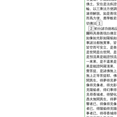
佛土。安住是法疾證
輪。以三乘法方便調
速得解脱。如是善現
而爲方便。應學般若
切佛法
1
2
初分諸功徳相
爾時具壽善現白佛言
如像如光影如陽焔如
事諸法都無實事。皆
皆空而可安立。是善
是世間是出世間。是
是預流果是能證預流
一來果。是不還果是
果是能證阿羅漢果。
覺菩提。是諸佛無上
無上正等菩提耶。佛
聞異生。得夢得見夢
像得見像者。得光影
見陽焔者。得幻事得
見尋香城者。得變化
愚夫無聞異生。得夢
響者已。得像得見像
者已。得陽焔得見陽
事者已。得尋香城得