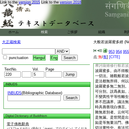
Link to the
version 2015
Link to the
version 2018
著四無所畏四無礙解
八佛不共法。不著無
不著一切智。不著道
流果。不著一來不還
著一切菩薩摩訶薩行
菩提。是菩薩摩訶薩
ホーム
検索
ご挨拶
組織
利
由不著故能圓滿初地
何以故。是菩薩摩訶
大正蔵検索
大般若波羅蜜多經 (N
而起貪著。由不著故
第五第六第七第八第
953
954
955
不生貪著。何以故。
点:
無
/
有
]
[CITE]
punctuation
Hangul
Eng
地乃至第十地。云何
摩訶薩雖修行般若波
TextNo.
Vol.
Page
波羅蜜多。由不得般
一切法。雖觀般若波
是法都無所得。何以
INBUDS
波羅蜜多無二無別。
可分別。説爲眞如。
INBUDS
(Bibliographic Database)
不變異性平等性離生
Search
界不思議界。議法無
時具壽善現白佛言。
雜無差別者。云何可
Digital Dictionary of Buddhism
是無漏。是世間是出
如是等無量法門。佛
電子佛教辭典
切法實性中。有法可
パスワードがない場合は「guest」でログインしてくださ