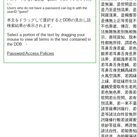
い。
是無漏。是世間是出
Users who do not have a password can log in with the
是乃至是預流果。是
userID "guest".
阿羅漢果。是獨覺菩
本文をドラッグして選択するとDDBの見出し語
是佛無上正等菩提不
検索結果が表示されます。
不也善逝。佛言。善
法無雜無差別無相無
Select a portion of the text by dragging your
示。善現當知。我本
mouse to view all terms in the text contained in
性都無所得。謂若色
the DDB. ・
耳鼻舌身意處。若色
Password Access Policies
眼界若耳鼻舌身意界
法界。若眼識界若耳
若耳鼻舌身意觸。若
耳鼻舌身意觸爲縁所
火風空識界。若因縁
上縁。若從縁所生法
處觸受愛取有生老死
若色無色界。若善若
世間若出世間。若有
預流果。若一來不還
諸菩薩摩訶薩行。若
是等諸法自性皆無所
訶薩修行般若波羅蜜
坐妙菩提座。將證無
諸法自性。若能善知
菩提道。亦能圓滿諸