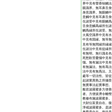
界中見有聲香味觸法
眼識界。無耳鼻舌身
身意識界。無眼觸中
意觸中見有耳鼻舌身
生諸受中見有眼觸爲
舌身意觸爲縁所生諸
觸爲縁所生諸受。無
火風空識界中見有水
中見有因縁。無等無
見有等無間縁所縁縁
生諸法中見有從縁所
有無明。無行識名色
死愁歎苦憂惱中見有
惱。無有漏法中見有
有無漏法。無有爲法
法中見有無爲法。又
處等一切法性。皆從
起諸業異熟之所攝受
無實事法起實事想。
般若波羅蜜多方便善
者。方便拔濟令離慳
教修布施波羅蜜多。
大財位富貴自在。復
淨戒波羅蜜多。是諸
趣尊貴自在。復從是