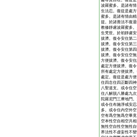
波羅蜜多。是諸有情
生法忍。復從是處方
蜜多。是諸有情由精
提。於諸善法不復退
教修靜慮波羅蜜多。
生梵世。於初靜慮安
拔濟。復令安住第二
拔濟。復令安住第三
拔濟。復令安住第四
拔濟。復令安住空無
方便拔濟。復令安住
處定方便拔濟。復令
所有處定方便拔濟。
處定。復從是處方便
住四念住四正斷四神
八聖道支。或令住空
住八解脱八勝處九次
陀羅尼門三摩地門。
或令住布施淨戒安忍
多。或令住内空外空
空有爲空無爲空畢竟
空本性空自相空共相
無性空自性空無性自
界法性不虚妄性不變