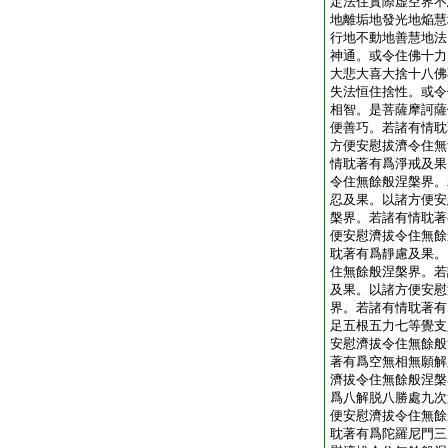
定法住實際虚空界不
地離垢地發光地焔慧
行地不動地善慧地法
神通。或令住佛十力
大悲大喜大捨十八佛
失法恒住捨性。或令
相智。是菩薩摩訶薩
便善巧。若諸有情耽
方便安慰拔濟令住無
情耽著有爲淨戒及果
令住無餘般涅槃界。
忍及果。以諸方便安
槃界。若諸有情耽著
便安慰濟拔令住無餘
耽著有爲靜慮及果。
住無餘般涅槃界。若
及果。以諸方便安慰
界。若諸有情耽著有
足五根五力七等覺支
安慰濟拔令住無餘般
著有爲空無相無願解
濟拔令住無餘般涅槃
爲八解脱八勝處九次
便安慰濟拔令住無餘
耽著有爲陀羅尼門三