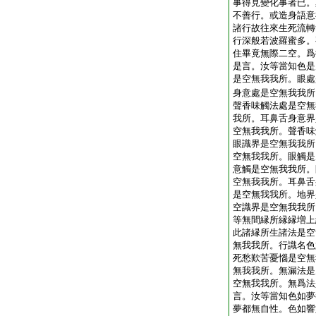
事得見變化事者已。
不善行。或造身語意
諸行故往來生死流轉
行深般若波羅蜜多。
住畢竟無際二空。爲
是言。汝等當知色是
是空無我我所。眼處
身意處是空無我我所
聲香味觸法處是空無
我所。耳鼻舌身意界
空無我我所。聲香味
眼識界是空無我我所
空無我我所。眼觸是
意觸是空無我我所。
空無我我所。耳鼻舌
是空無我我所。地界
空識界是空無我我所
等無間縁所縁縁増上
此諸縁所生諸法是空
無我我所。行識名色
死愁歎苦憂惱是空無
無我我所。無漏法是
空無我我所。無爲法
言。汝等當知色如夢
夢都無自性。色如響