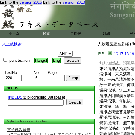
Link to the
version 2015
Link to the
version 2018
無二分無別無斷故。
陀羅尼門清淨。一切
相智清淨。何以故。
陀羅尼門清淨。無二
切陀羅尼門清淨故一
切三摩地門清淨故一
ホーム
検索
ご挨拶
組織
利
以故。是一切陀羅尼
門清淨。無二無二分
大正蔵検索
大般若波羅蜜多經 (N
一切三摩地門清淨故
清淨故一切三摩地門
16
17
18
19
三摩地門清淨與預流
punctuation
Hangul
Eng
無別無斷故。預流果
來果清淨故預流果清
TextNo.
Vol.
Page
清淨與一來果清淨。
故。一來果清淨故不
故一來果清淨。何以
INBUDS
還果清淨。無二無二
清淨故阿羅漢果清淨
INBUDS
(Bibliographic Database)
還果清淨。何以故。
Search
果清淨。無二無二分
清淨故獨覺菩提清淨
羅漢果清淨。何以故
Digital Dictionary of Buddhism
覺菩提清淨。無二無
菩提清淨故一切菩薩
電子佛教辭典
菩薩摩訶薩行清淨故
パスワードがない場合は「guest」でログインしてくださ