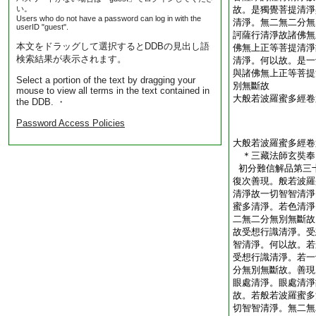
い。
故。是獨覺菩提清淨
Users who do not have a password can log in with the
清淨。無二無二分無
userID "guest".
訶薩行清淨故諸佛無
本文をドラッグして選択するとDDBの見出し語
佛無上正等菩提清淨
検索結果が表示されます。
清淨。何以故。是一
與諸佛無上正等菩提
Select a portion of the text by dragging your
別無斷故
mouse to view all terms in the text contained in
大般若波羅蜜多經卷
the DDB. ・
Password Access Policies
大般若波羅蜜多經卷
＊三藏法師玄奘
初分難信解品第三
復次善現。般若波羅
清淨故一切智智清淨
蜜多清淨。若色清淨
二無二分無別無斷故
故受想行識清淨。受
智清淨。何以故。若
受想行識清淨。若一
分無別無斷故。善現
眼處清淨。眼處清淨
故。若般若波羅蜜多
切智智清淨。無二無