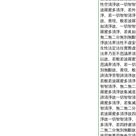
性空清淨故一切智智
波羅蜜多清淨。若外
淨。若一切智智清淨
故。善現。般若波羅
如清淨故。一切智智
羅蜜多清淨。若眞如
無二無二分無別無斷
淨故法界法性不虚妄
生性法定法住實際虚
法界乃至不思議界清
以故。若般若波羅蜜
思議界清淨。若一切
別無斷故。善現。般
諦清淨苦聖諦清淨故
若般若波羅蜜多清淨
智智清淨。無二無二
羅蜜多清淨故集滅道
諦清淨故一切智智清
羅蜜多清淨。若集滅
智清淨。無二無二分
若波羅蜜多清淨故四
淨故一切智智清淨。
多清淨。若四靜慮清
二無二分無別無斷故
故四無量四無色定清