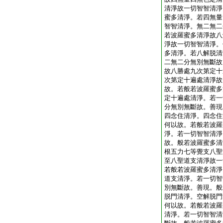
清淨故一切智智清淨
蜜多清淨。若四無量
智智清淨。無二無二
若波羅蜜多清淨故八
淨故一切智智清淨。
多清淨。若八解脱清
二無二分無別無斷故
故八勝處九次第定十
次第定十遍處清淨故
故。若般若波羅蜜多
定十遍處清淨。若一
分無別無斷故。善現
四念住清淨。四念住
何以故。若般若波羅
淨。若一切智智清淨
故。般若波羅蜜多清
根五力七等覺支八聖
至八聖道支清淨故一
若般若波羅蜜多清淨
道支清淨。若一切智
別無斷故。善現。般
脱門清淨。空解脱門
何以故。若般若波羅
清淨。若一切智智清