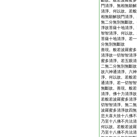
斷故。般若波羅蜜多
門清淨。無相無願解
清淨。何以故。若般
相無願解脱門清淨。
無二分無別無斷故。
淨故菩薩十地清淨。
智智清淨。何以故。
菩薩十地清淨。若一
分無別無斷故
善現。般若波羅蜜多
清淨故一切智智清淨
蜜多清淨。若五眼清
二無二分無別無斷故
故六神通清淨。六神
淨。何以故。若般若
通清淨。若一切智智
無斷故。善現。般若
清淨。佛十力清淨故
若般若波羅蜜多清淨
切智智清淨。無二無
波羅蜜多清淨故四無
悲大喜大捨十八佛不
乃至十八佛不共法清
何以故。若般若波羅
乃至十八佛不共法清