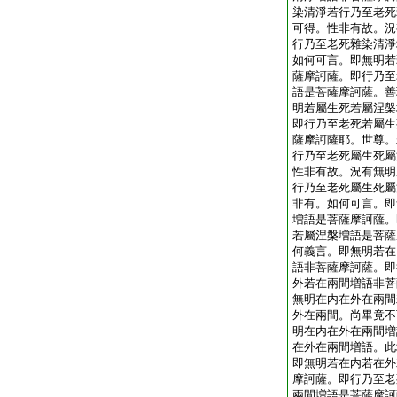
染清淨若行乃至老死
可得。性非有故。況
行乃至老死雜染清淨
如何可言。即無明若
薩摩訶薩。即行乃至
語是菩薩摩訶薩。善
明若屬生死若屬涅槃
即行乃至老死若屬生
薩摩訶薩耶。世尊。
行乃至老死屬生死屬
性非有故。況有無明
行乃至老死屬生死屬
非有。如何可言。即
増語是菩薩摩訶薩。
若屬涅槃増語是菩薩
何義言。即無明若在
語非菩薩摩訶薩。即
外若在兩間増語非菩
無明在内在外在兩間
外在兩間。尚畢竟不
明在内在外在兩間増
在外在兩間増語。此
即無明若在内若在外
摩訶薩。即行乃至老
兩間増語是菩薩摩訶