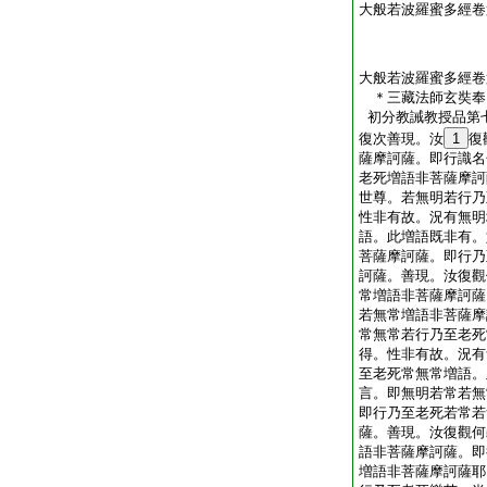
大般若波羅蜜多經卷
大般若波羅蜜多經卷
＊三藏法師玄
初分教誡教授品第
復次善現。汝
1
復
薩摩訶薩。即行識名
老死増語非菩薩摩訶
世尊。若無明若行乃
性非有故。況有無明
語。此増語既非有。
菩薩摩訶薩。即行乃
訶薩。善現。汝復觀
常増語非菩薩摩訶薩
若無常増語非菩薩摩
常無常若行乃至老死
得。性非有故。況有
至老死常無常増語。
言。即無明若常若無
即行乃至老死若常若
薩。善現。汝復觀何
語非菩薩摩訶薩。即
増語非菩薩摩訶薩耶