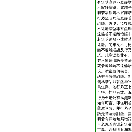
有無明寂靜不寂靜増
不寂靜増語。此増語
明若寂靜若不寂靜増
行乃至老死若寂靜若
訶薩。善現。汝復觀
不遠離増語非菩薩摩
遠離若不遠離増語非
若無明遠離不遠離若
遠離。尚畢竟不可得
離不遠離増語及行乃
語。此増語既非有。
若不遠離増語是菩薩
死若遠離若不遠離増
現。汝復觀何義言。
語非菩薩摩訶薩。即
無爲増語非菩薩摩訶
爲無爲。若行乃至老
可得。性非有故。況
行乃至老死有爲無爲
如何可言。即無明若
薩摩訶薩。即行乃至
語是菩薩摩訶薩。善
明若有漏若無漏増語
至老死若有漏若無漏
世尊。若無明有漏無