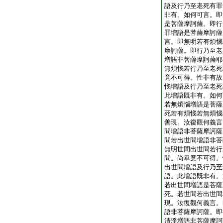
語及行乃至老死有罪
非有。如何可言。即
是菩薩摩訶薩。即行
罪増語是菩薩摩訶薩
言。即無明若有煩惱
摩訶薩。即行乃至老
増語非菩薩摩訶薩耶
無煩惱若行乃至老死
竟不可得。性非有故
惱増語及行乃至老死
此増語既非有。如何
若無煩惱増語是菩薩
死若有煩惱若無煩惱
善現。汝復觀何義言
間増語非菩薩摩訶薩
間若出世間増語非菩
無明世間出世間若行
間。尚畢竟不可得。
出世間増語及行乃至
語。此増語既非有。
若出世間増語是菩薩
死。若世間若出世間
現。汝復觀何義言。
語非菩薩摩訶薩。即
清淨増語非菩薩摩訶