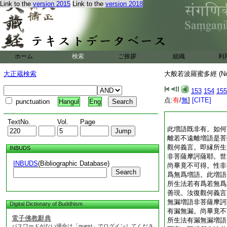
Link to the
version 2015
Link to the
version 2018
ホーム
検索
ご挨拶
組織
利
大正蔵検索
大般若波羅蜜多經 (N
153
154
155
点:
有
/
無
]
[CITE]
punctuation
Hangul
Eng
TextNo.
Vol.
Page
此増語既非有。如何
離若不遠離増語是菩
觀何義言。即縁所生
INBUDS
非菩薩摩訶薩耶。世
INBUDS
(Bibliographic Database)
尚畢竟不可得。性非
Search
爲無爲増語。此増語
所生法若有爲若無爲
善現。汝復觀何義言
無漏増語非菩薩摩訶
Digital Dictionary of Buddhism
有漏無漏。尚畢竟不
電子佛教辭典
所生法有漏無漏増語
パスワードがない場合は「guest」でログインしてくださ