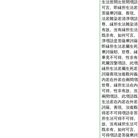
生法世間出世間増語
可言。即縁所生法若
菩薩摩訶薩。善現。
法若雜染若清淨増語
尊。縁所生法雜染清
有故。況有縁所生法
既非有。如何可言。
淨増語是菩薩摩訶薩
即縁所生法若屬生死
摩訶薩耶。世尊。縁
畢竟不可得。性非有
死屬涅槃増語。此増
縁所生法若屬生死若
訶薩善現汝復觀何義
内若在外若在兩間増
世尊。縁所生法在内
可得。性非有故。況
兩間増語。此増語既
生法若在内若在外若
訶薩。善現。汝復觀
得若不可得増語非菩
所生法可得不可得。
故。況有縁所生法可
既非有。如何可言。
可得増語是菩薩摩訶