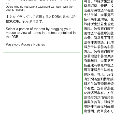
可言。即縁所生法若
い。
薩摩訶薩。善現。汝
Users who do not have a password can log in with the
userID "guest".
若生若滅増語非菩薩
生法生滅。尚畢竟不
本文をドラッグして選択するとDDBの見出し語
所生法生滅増語。此
検索結果が表示されます。
即縁所生法若生若滅
善現。汝復觀何義言
Select a portion of the text by dragging your
mouse to view all terms in the text contained in
善増語非菩薩摩訶薩
the DDB. ・
非善。尚畢竟不可得
法善非善増語。此増
Password Access Policies
縁所生法若善若非善
善現。汝復觀何義言
無罪増語非菩薩摩訶
有罪無罪。尚畢竟不
所生法有罪無罪増語
可言即縁所生法若有
摩訶薩。善現。汝復
有煩惱若無煩惱増語
縁所生法有煩惱無煩
非有故。況有縁所生
此増語既非有。如何
煩惱若無煩惱増語是
復觀何義言。即縁所
増語非菩薩摩訶薩耶
出世間。尚畢竟不可