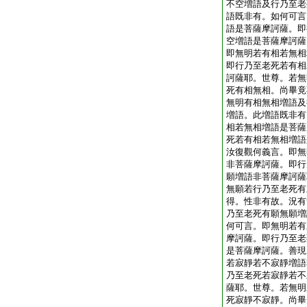
不空増語及行乃至老
語既非有。如何可言
語是菩薩摩訶薩。即
空増語是菩薩摩訶薩
即無明若有相若無相
即行乃至老死若有相
訶薩耶。世尊。若無
死有相無相。尚畢竟
無明有相無相増語及
増語。此増語既非有
相若無相増語是菩薩
死若有相若無相増語
汝復觀何義言。即無
非菩薩摩訶薩。即行
願増語非菩薩摩訶薩
無願若行乃至老死有
得。性非有故。況有
乃至老死有願無願増
何可言。即無明若有
摩訶薩。即行乃至老
是菩薩摩訶薩。善現
若寂靜若不寂靜増語
乃至老死若寂靜若不
薩耶。世尊。若無明
死寂靜不寂靜。尚畢