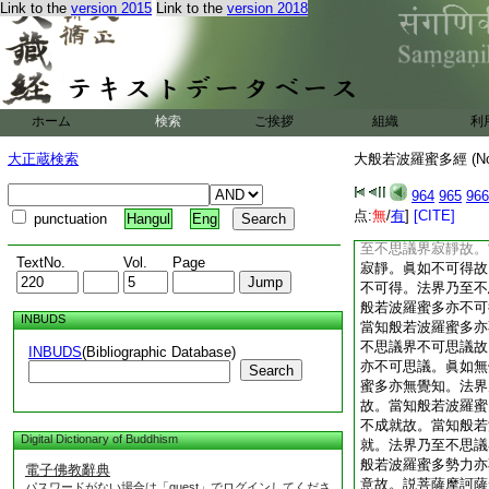
Link to the
version 2015
Link to the
version 2018
故。當知般若波羅蜜
不思議界無所有故。
無所有。眞如空故。
法界乃至不思議界空
多亦空。眞如無相故
無相。法界乃至不思
ホーム
検索
ご挨拶
組織
利
波羅蜜多亦無相。眞
羅蜜多亦無願。法界
大正蔵検索
大般若波羅蜜多經 (N
當知般若波羅蜜多亦
知般若波羅蜜多亦遠
964
965
966
界遠離故。當知般若
点:
無
/
有
]
[CITE]
punctuation
Hangul
Eng
寂靜故。當知般若波
至不思議界寂靜故。
TextNo.
Vol.
Page
寂靜。眞如不可得故
不可得。法界乃至不
般若波羅蜜多亦不可
INBUDS
當知般若波羅蜜多亦
不思議界不可思議故
INBUDS
(Bibliographic Database)
亦不可思議。眞如無
Search
蜜多亦無覺知。法界
故。當知般若波羅蜜
不成就故。當知般若
Digital Dictionary of Buddhism
就。法界乃至不思議
般若波羅蜜多勢力亦
電子佛教辭典
意故。説菩薩摩訶薩
パスワードがない場合は「guest」でログインしてくださ