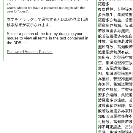
い。
羅蜜多
Users who do not have a password can log in with the
復次世尊。苦聖諦無
userID "guest".
多亦無生。集滅道聖
本文をドラッグして選択するとDDBの見出し語
羅蜜多亦無生。苦聖
検索結果が表示されます。
羅蜜多亦無滅。集滅
若波羅蜜多亦無滅。
Select a portion of the text by dragging your
般若波羅蜜多亦無自
mouse to view all terms in the text contained in
性故。當知般若波羅
the DDB. ・
無所有故。當知般若
Password Access Policies
滅道聖諦無所有故。
無所有。苦聖諦空故
空。集滅道聖諦空故
空。苦聖諦無相故。
相。集滅道聖諦無相
亦無相。苦聖諦無願
亦無願。集滅道聖諦
蜜多亦無願。苦聖諦
蜜多亦遠離。集滅道
波羅蜜多亦遠離。苦
波羅蜜多亦寂靜。集
般若波羅蜜多亦寂靜
知般若波羅蜜多亦不
可得故。當知般若波
諦不可思議故。當知
思議。集滅道聖諦不