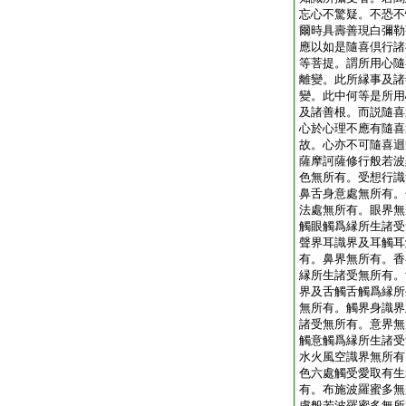
忘心不驚疑。不恐不
爾時具壽善現白彌勒
應以如是隨喜倶行諸
等菩提。謂所用心隨
離變。此所縁事及諸
變。此中何等是所用
及諸善根。而説隨喜
心於心理不應有隨喜
故。心亦不可隨喜迴
薩摩訶薩修行般若波
色無所有。受想行識
鼻舌身意處無所有。
法處無所有。眼界無
觸眼觸爲縁所生諸受
聲界耳識界及耳觸耳
有。鼻界無所有。香
縁所生諸受無所有。
界及舌觸舌觸爲縁所
無所有。觸界身識界
諸受無所有。意界無
觸意觸爲縁所生諸受
水火風空識界無所有
色六處觸受愛取有生
有。布施波羅蜜多無
慮般若波羅蜜多無所