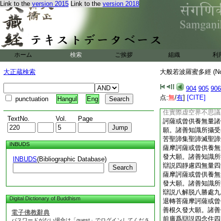
Link to the
version 2015
Link to the
version 2018
無量諸佛。宿
2
殖
攝受者。應對前廣爲
忍淨戒布施波羅蜜多
薩或曾供養無量諸佛
諸善知識所攝受者。
空外空内外空空空大
ホーム
検索
ご挨拶
組織
利
空畢竟空無際空散空
空共相空一切法空不
大正蔵検索
大般若波羅蜜多經 (N
無性自性空。若不退
養無量諸佛。宿＊殖
904
905
906
所攝受者。應對其前
点:
無
/
有
]
[CITE]
punctuation
Hangul
Eng
性不虚妄性不變異性
住實際虚空界不思議
TextNo.
Vol.
Page
訶薩或曾供養無量諸
願。諸善知識所攝受
苦聖諦集聖諦滅聖諦
INBUDS
薩摩訶薩或曾供養無
發大願。諸善知識所
INBUDS
(Bibliographic Database)
辯説四靜慮四無量四
Search
薩摩訶薩或曾供養無
發大願。諸善知識所
辯説八解脱八勝處九
Digital Dictionary of Buddhism
退轉菩薩摩訶薩或曾
善根久發大願。諸善
電子佛教辭典
前廣爲辯説四念住四
パスワードがない場合は「guest」でログインしてくださ