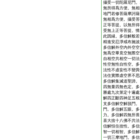
攝受一切陀羅尼門。
無所得爲方便。無相
地門若修菩薩摩訶薩
無相爲方便。攝受菩
正等菩提。以無所得
受無上正等菩提。憍
此因縁。多信解般若
精進安忍淨戒布施波
多信解外空内外空空
無爲空畢竟空無際空
自相空共相空一切法
性空無性自性空。多
法性不虚妄性不變異
法住實際虚空界不思
多信解集滅道聖諦。
四無量四無色定。多
勝處九次第定十遍處
解四正斷四神足五根
支多信解空解脱門。
門。多信解五眼。多
力。多信解四無所畏
喜大捨十八佛不共法
信解恒住捨性。多信
智一切相智。多信解
一切三摩地門。多信