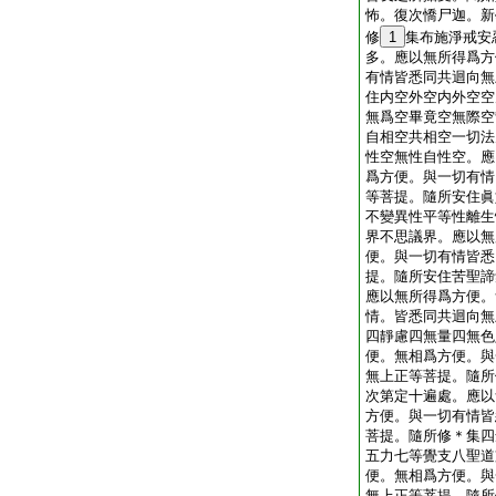
怖。復次憍尸迦。新
修
1
集布施淨戒安
多。應以無所得爲方
有情皆悉同共迴向無
住内空外空内外空空
無爲空畢竟空無際空
自相空共相空一切法
性空無性自性空。應
爲方便。與一切有情
等菩提。隨所安住眞
不變異性平等性離生
界不思議界。應以無
便。與一切有情皆悉
提。隨所安住苦聖諦
應以無所得爲方便。
情。皆悉同共迴向無
四靜慮四無量四無色
便。無相爲方便。與
無上正等菩提。隨所
次第定十遍處。應以
方便。與一切有情皆
菩提。隨所修＊集四
五力七等覺支八聖道
便。無相爲方便。與
無上正等菩提。隨所