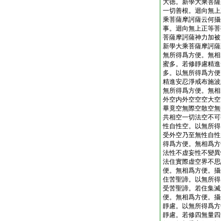
大徳。新學大乘菩薩
一切善根。迴向無上
乘菩薩摩訶薩云何攝
事。迴向無上正等菩
菩薩摩訶薩神力加被
新學大乘菩薩摩訶薩
無所得爲方便。無相
蜜多。若修靜慮精進
多。以無所得爲方便
精進安忍淨戒布施波
無所得爲方便。無相
外空内外空空空大空
畢竟空無際空散空無
共相空一切法空不可
性自性空。以無所得
受外空乃至無性自性
得爲方便。無相爲方
法性不虚妄性不變異
法住實際虚空界不思
便。無相爲方便。攝
住苦聖諦。以無所得
受苦聖諦。若住集滅
便。無相爲方便。攝
靜慮。以無所得爲方
靜慮。若修四無量四