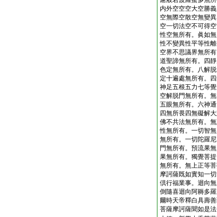
内外空空空大空勝義
空無際空散空無變異
空一切法空不可得空
性空無所有。眞如無
性不變異性平等性離
空界不思議界無所有
道聖諦無所有。四靜
色定無所有。八解脱
定十遍處無所有。四
神足五根五力七等覺
空解脱門無所有。無
五眼無所有。六神通
四無所畏四無礙解大
佛不共法無所有。無
性無所有。一切智無
無所有。一切陀羅尼
門無所有。預流果無
果無所有。獨覺菩提
無所有。無上正等菩
摩訶薩既如實知一切
倶行福業事。迴向無
倒隨喜迴向阿耨多羅
爾時天帝釋白具壽善
菩薩摩訶薩聞如是法