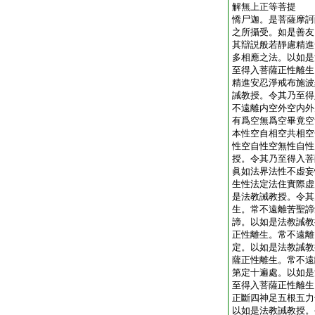
解無上正等菩提
憍尸迦。是菩薩摩訶
之所攝受。如是善友
其辯説般若靜慮精進
多相應之法。以如是
至得入菩薩正性離生
精進安忍淨戒布施波
誡教授。令其乃至得
不遠離内空外空内外
有爲空無爲空畢竟空
本性空自相空共相空
性空自性空無性自性
授。令其乃至得入菩
眞如法界法性不虚妄
生性法定法住實際虚
是法教誡教授。令其
生。常不遠離苦聖諦
諦。以如是法教誡教
正性離生。常不遠離
定。以如是法教誡教
薩正性離生。常不遠
第定十遍處。以如是
至得入菩薩正性離生
正斷四神足五根五力
以如是法教誡教授。