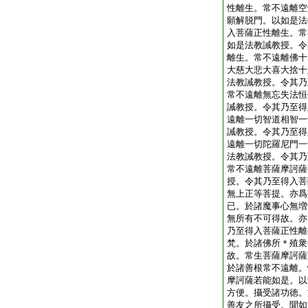
性離生。常不遠離空
願解脱門。以如是法
入菩薩正性離生。常
如是法教誡教授。令
離生。常不遠離佛十
大慈大悲大喜大捨十
法教誡教授。令其乃
常不遠離無忘失法恒
誡教授。令其乃至得
遠離一切智道相智一
誡教授。令其乃至得
遠離一切陀羅尼門一
法教誡教授。令其乃
常不遠離菩薩摩訶薩
授。令其乃至得入菩
無上正等菩提。亦爲
已。於諸魔事心無増
無所有不可得故。亦
乃至得入菩薩正性離
梵。於諸佛所＊殖衆
故。常生菩薩摩訶薩
於諸善根常不遠離。
摩訶薩若能如是。以
方便。攝受諸功徳。
善友之所攝受。聞如