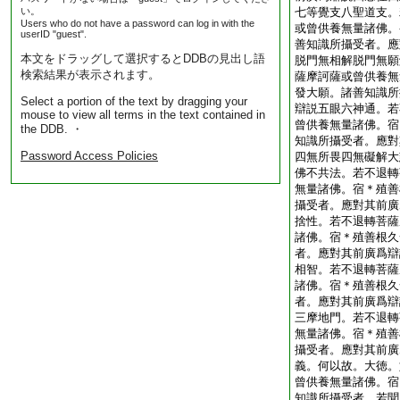
い。
七等覺支八聖道支。
Users who do not have a password can log in with the
或曾供養無量諸佛。
userID "guest".
善知識所攝受者。應
本文をドラッグして選択するとDDBの見出し語
脱門無相解脱門無願
検索結果が表示されます。
薩摩訶薩或曾供養無
發大願。諸善知識所
Select a portion of the text by dragging your
辯説五眼六神通。若
mouse to view all terms in the text contained in
曾供養無量諸佛。宿
the DDB. ・
知識所攝受者。應對
Password Access Policies
四無所畏四無礙解大
佛不共法。若不退轉
無量諸佛。宿＊殖善
攝受者。應對其前廣
捨性。若不退轉菩薩
諸佛。宿＊殖善根久
者。應對其前廣爲辯
相智。若不退轉菩薩
諸佛。宿＊殖善根久
者。應對其前廣爲辯
三摩地門。若不退轉
無量諸佛。宿＊殖善
攝受者。應對其前廣
義。何以故。大徳。
曾供養無量諸佛。宿
知識所攝受者。若聞