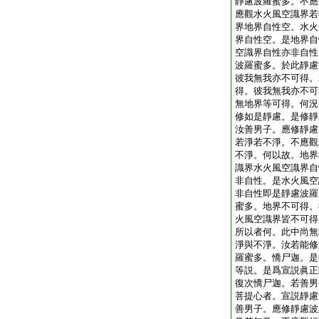
靜慮波羅蜜多。不應
應觀水火風空識界若
界地界自性空。水火
界自性空。是地界自
空識界自性亦非自性
波羅蜜多。於此靜慮
彼我無我亦不可得。
得。彼我無我亦不可
無地界等可得。何況
修如是靜慮。是修靜
汝善男子。應修靜慮
若淨若不淨。不應觀
不淨。何以故。地界
識界水火風空識界自
非自性。是水火風空
非自性即是靜慮波羅
蜜多。地界不可得。
火風空識界皆不可得
所以者何。此中尚無
淨與不淨。汝若能修
羅蜜多。憍尸迦。是
等説。是爲宣説眞正
復次憍尸迦。若善男
菩提心者。宣説靜慮
善男子。應修靜慮波