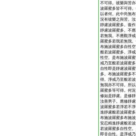
不可得。彼樂與苦亦
波羅蜜多皆不可得。
以者何。此中尚無布
況有彼樂之與苦。汝
靜慮波羅蜜多。復作
靜慮波羅蜜多。不應
若無我。不應觀淨戒
羅蜜多若我若無我。
布施波羅蜜多自性空
般若波羅蜜多。淨戒
性空。是布施波羅蜜
戒乃至般若波羅蜜多
自性即是靜慮波羅蜜
多。布施波羅蜜多不
得。淨戒乃至般若波
無我亦不可得。所以
羅蜜多等可得。何況
修如是靜慮。是修靜
汝善男子。應修靜慮
波羅蜜多若淨若不淨
進靜慮般若波羅蜜多
布施波羅蜜多布施波
安忍精進靜慮般若波
若波羅蜜多自性空。
即非自性。是淨戒乃