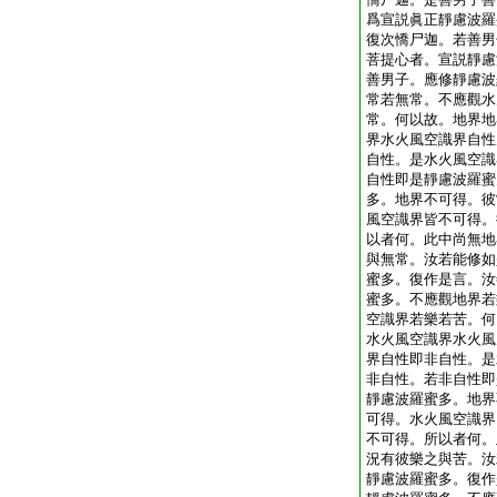
爲宣説眞正靜慮波羅
復次憍尸迦。若善男
菩提心者。宣説靜慮
善男子。應修靜慮波
常若無常。不應觀水
常。何以故。地界地
界水火風空識界自性
自性。是水火風空識
自性即是靜慮波羅蜜
多。地界不可得。彼
風空識界皆不可得。
以者何。此中尚無地
與無常。汝若能修如
蜜多。復作是言。汝
蜜多。不應觀地界若
空識界若樂若苦。何
水火風空識界水火風
界自性即非自性。是
非自性。若非自性即
靜慮波羅蜜多。地界
可得。水火風空識界
不可得。所以者何。
況有彼樂之與苦。汝
靜慮波羅蜜多。復作