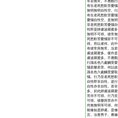
常若無常。不應觀行
有生老死愁歎苦憂惱
無明無明自性空。行
有生老死愁歎苦憂惱
憂惱自性空。是無明
至老死愁歎苦憂惱自
性即是靜慮波羅蜜多
無明不可得。彼常無
死愁歎苦憂惱皆不可
得。所以者何。此中
有彼常與無常。汝若
慮波羅蜜多。復作是
慮波羅蜜多。不應觀
行識名色六處觸受愛
惱若樂若苦。何以故
識名色六處觸受愛取
惱。行乃至老死愁歎
自性即非自性。是行
自性亦非自性。若非
多。於此靜慮波羅蜜
苦亦不可得。行乃至
可得。彼樂與苦亦不
尚無無明等可得。何
能修如是靜慮。是修
言。汝善男子。應修