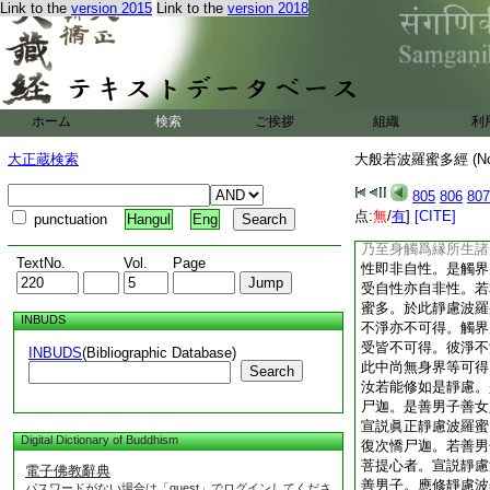
Link to the
version 2015
Link to the
version 2018
性空。是身界自性即
觸爲縁所生諸受自性
即是靜慮波羅蜜多。
界不可得。彼我無我
觸爲縁所生諸受皆不
可得。所以者何。此
ホーム
検索
ご挨拶
組織
利
況有彼我與無我。汝
靜慮波羅蜜多。復作
大正蔵検索
大般若波羅蜜多經 (N
靜慮波羅蜜多。不應
應觀觸界身識界及身
805
806
807
若淨若不淨。何以故
点:
無
/
有
]
[CITE]
punctuation
Hangul
Eng
界身識界及身觸身觸
乃至身觸爲縁所生諸
TextNo.
Vol.
Page
性即非自性。是觸界
受自性亦自非性。若
蜜多。於此靜慮波羅
INBUDS
不淨亦不可得。觸界
受皆不可得。彼淨不
INBUDS
(Bibliographic Database)
此中尚無身界等可得
Search
汝若能修如是靜慮。
尸迦。是善男子善女
宣説眞正靜慮波羅蜜
Digital Dictionary of Buddhism
復次憍尸迦。若善男
菩提心者。宣説靜慮
電子佛教辭典
善男子。應修靜慮波
パスワードがない場合は「guest」でログインしてくださ