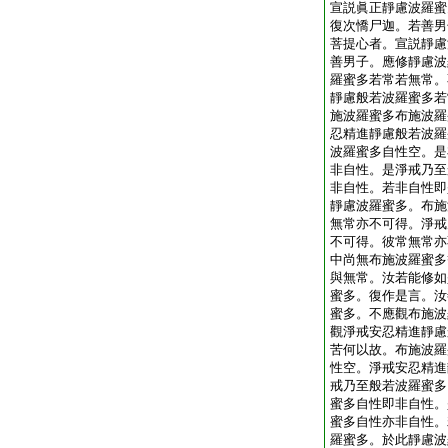
宣説眞正靜慮波羅蜜
復次憍尸迦。若善男
菩提心者。宣説靜慮
善男子。應修靜慮波
羅蜜多若常若無常。
靜慮般若波羅蜜多若
施波羅蜜多布施波羅
忍精進靜慮般若波羅
波羅蜜多自性空。是
非自性。是淨戒乃至
非自性。若非自性即
靜慮波羅蜜多。布施
無常亦不可得。淨戒
不可得。彼常無常亦
中尚無布施波羅蜜多
與無常。汝若能修如
蜜多。復作是言。汝
蜜多。不應觀布施波
觀淨戒安忍精進靜慮
苦何以故。布施波羅
性空。淨戒安忍精進
戒乃至般若波羅蜜多
蜜多自性即非自性。
蜜多自性亦非自性。
羅蜜多。於此靜慮波