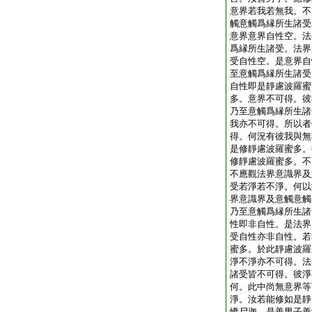
意界若我若無我。不
觸意觸爲縁所生諸受
意界意界自性空。法
爲縁所生諸受。法界
受自性空。是意界自
至意觸爲縁所生諸受
自性即是靜慮波羅蜜
多。意界不可得。彼
乃至意觸爲縁所生諸
我亦不可得。所以者
得。何況有彼我與無
是修靜慮波羅蜜多。
修靜慮波羅蜜多。不
不應觀法界意識界及
受若淨若不淨。何以
界意識界及意觸意觸
乃至意觸爲縁所生諸
性即非自性。是法界
受自性亦非自性。若
蜜多。於此靜慮波羅
淨不淨亦不可得。法
諸受皆不可得。彼淨
何。此中尚無意界等
淨。汝若能修如是靜
憍尸迦。是善男子善