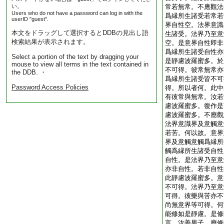
い。
常若無常。不應觀法
Users who do not have a password can log in with the
爲縁所生諸受若常若
userID "guest".
界自性空。法界意識
本文をドラッグして選択するとDDBの見出し語
生諸受。法界乃至意
検索結果が表示されます。
空。是意界自性即非
爲縁所生諸受自性亦
Select a portion of the text by dragging your
是靜慮波羅蜜多。於
mouse to view all terms in the text contained in
不可得。彼常無常亦
the DDB. ・
爲縁所生諸受皆不可
Password Access Policies
得。所以者何。此中
有彼常與無常。汝若
慮波羅蜜多。復作是
慮波羅蜜多。不應觀
法界意識界及意觸意
若苦。何以故。意界
界及意觸意觸爲縁所
觸爲縁所生諸受自性
自性。是法界乃至意
亦非自性。若非自性
此靜慮波羅蜜多。意
不可得。法界乃至意
可得。彼樂與苦亦不
尚無意界等可得。何
能修如是靜慮。是修
言。汝善男子。應修