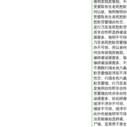
無明若我若無我。不
受愛取有生老死愁歎
何以故。無明無明自
受愛取有生老死愁歎
愁歎苦憂惱自性空。
是行乃至老死愁歎苦
若非自性即是靜慮波
羅蜜多。無明不可得
乃至老死愁歎苦憂惱
亦不可得。所以者何
何況有彼我與無我。
修靜慮波羅蜜多。復
修靜慮波羅蜜多。不
不應觀行識名色六處
歎苦憂惱若淨若不淨
性空。行識名色六處
歎苦憂惱。行乃至老
是無明自性即非自性
苦憂惱自性亦非自性
波羅蜜多。於此靜慮
彼淨不淨亦不可得。
惱皆不可得。彼淨不
此中尚無無明等可得
汝若能修如是靜慮。
尸迦。是善男子善女