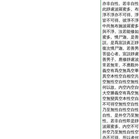
亦非自性。若非自性
此靜慮波羅蜜多。布
淨不淨亦不可得。淨
皆不可得。彼淨不淨
中尚無布施波羅蜜多
與不淨。汝若能修如
蜜多。憍尸迦。是善
説。是爲宣説眞正靜
復次憍尸迦。若善男
菩提心者。宣説靜慮
善男子。應修靜慮波
常若無常。不應觀外
義空有爲空無爲空畢
異空本性空自相空共
空無性空自性空無性
何以故。内空内空自
大空勝義空有爲空無
空無變異空本性空自
不可得空無性空自性
乃至無性自性空自性
自性。是外空乃至無
性。若非自性即是靜
波羅蜜多。内空不可
外空乃至無性自性空
亦不可得。所以者何