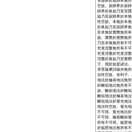
安隱界於寂靜界無所
空故。寂靜界於寂靜
靜界於眞如乃至安隱
如乃至寂靜界於本無
性空故。本無於本無
於眞如乃至寂靜界無
至本無於實際無所有
故。實際於實際無所
乃至本無無所有不可
究竟涅槃無所有不可
究竟涅槃於究竟涅槃
涅槃於眞如乃至實際
子。我於如是諸法。
求菩薩摩訶薩亦無所
自性空故。舍利子。
地法於極喜地法無所
於離垢地法無所有不
故。離垢地法於離垢
離垢地法於極喜地法
離垢地法於發光地法
地法性空故。發光地
不可得。發光地法於
不可得。極喜離垢發
所有不可得。焔慧地
於焔慧地法無所有不