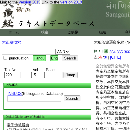
Link to the
version 2015
Link to the
version 2018
無所有不可得。無爲
無所有不可得。内空
無所有不可得。畢竟
竟空無所有不可得。
爲空無所有不可得。
際空無所有不可得。
ホーム
検索
ご挨拶
組織
利
於無際空無所有不可
至畢竟空無所有不可
大正蔵検索
大般若波羅蜜多經 (N
於散空無所有不可得
散空無所有不可得。
364
365
366
空無所有不可得。内
点:
有
/
無
]
[CITE]
punctuation
Hangul
Eng
空無所有不可得。無
空於無變異空無所有
TextNo.
Vol.
Page
内空乃至散空無所有
變異空於本性空無所
空故。本性空於本性
INBUDS
性空於内空乃至無變
内空乃至本性空於自
INBUDS
(Bibliographic Database)
相空性空故。自相空
Search
得。自相空於内空乃
得。内空乃至自相空
得。共相空性空故。
Digital Dictionary of Buddhism
有不可得。共相空於
有不可得。内空乃至
電子佛教辭典
所有不可得。一切法
パスワードがない場合は「guest」でログインしてくださ