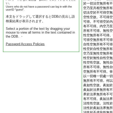
い。
於一切法空無所有不
Users who do not have a password can log in with the
空乃至共相空無所有
userID "guest".
切法空於不可得空無
本文をドラッグして選択するとDDBの見出し語
空性空故。不可得空
検索結果が表示されます。
可得。不可得空於内
有不可得。内空乃至
Select a portion of the text by dragging your
所有不可得。無性空
mouse to view all terms in the text contained in
性空無所有不可得。
the DDB. ・
可得空無所有不可得
Password Access Policies
自性空無所有不可得
性空於自性空無所有
空乃至無性空無所有
性空於無性自性空無
性空性空故。無性自
所有不可得。無性自
空無所有不可得。舍
以一切種一切處一切
無所有不可得。何以
眞如性空故。眞如於
眞如於法界無所有不
界於法界無所有不可
有不可得。眞如法界
法性性空故。法性於
法性於眞如法界無所
法性於不虚妄性無所