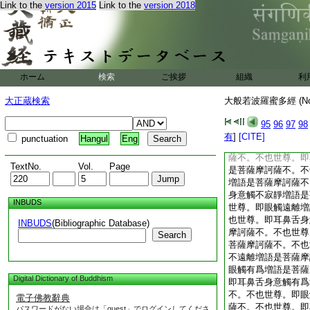
Link to the
version 2015
Link to the
version 2018
菩薩摩訶薩不。不也
不空増語是菩薩摩訶
觸有相増語是菩薩摩
耳鼻舌身意觸有相増
不也世尊。即眼觸無
不。不也世尊。即耳
ホーム
検索
ご挨拶
組織
利
菩薩摩訶薩不。不也
是菩薩摩訶薩不。不
大正蔵検索
大般若波羅蜜多經 (N
觸有願増語是菩薩摩
眼觸無願増語是菩薩
95
96
97
98
即耳鼻舌身意觸無願
有
]
[CITE]
punctuation
Hangul
Eng
不不也世尊。即眼觸
薩不。不也世尊。即
TextNo.
Vol.
Page
是菩薩摩訶薩不。不
増語是菩薩摩訶薩不
身意觸不寂靜増語是
INBUDS
世尊。即眼觸遠離増
也世尊。即耳鼻舌身
INBUDS
(Bibliographic Database)
摩訶薩不。不也世尊
Search
菩薩摩訶薩不。不也
不遠離増語是菩薩摩
眼觸有爲増語是菩薩
Digital Dictionary of Buddhism
即耳鼻舌身意觸有爲
不。不也世尊。即眼
電子佛教辭典
薩不。不也世尊。即
パスワードがない場合は「guest」でログインしてくださ