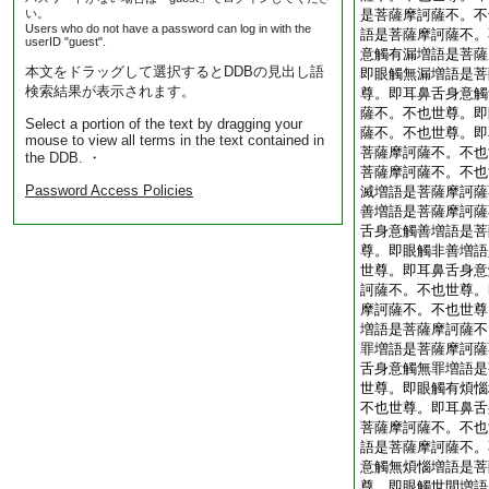
い。
是菩薩摩訶薩不。不
Users who do not have a password can log in with the
語是菩薩摩訶薩不。
userID "guest".
意觸有漏増語是菩薩
本文をドラッグして選択するとDDBの見出し語
即眼觸無漏増語是菩
検索結果が表示されます。
尊。即耳鼻舌身意觸
薩不。不也世尊。即
Select a portion of the text by dragging your
薩不。不也世尊。即
mouse to view all terms in the text contained in
菩薩摩訶薩不。不也
the DDB. ・
菩薩摩訶薩不。不也
Password Access Policies
滅増語是菩薩摩訶薩
善増語是菩薩摩訶薩
舌身意觸善増語是菩
尊。即眼觸非善増語
世尊。即耳鼻舌身意
訶薩不。不也世尊。
摩訶薩不。不也世尊
増語是菩薩摩訶薩不
罪増語是菩薩摩訶薩
舌身意觸無罪増語是
世尊。即眼觸有煩惱
不也世尊。即耳鼻舌
菩薩摩訶薩不。不也
語是菩薩摩訶薩不。
意觸無煩惱増語是菩
尊。即眼觸世間増語