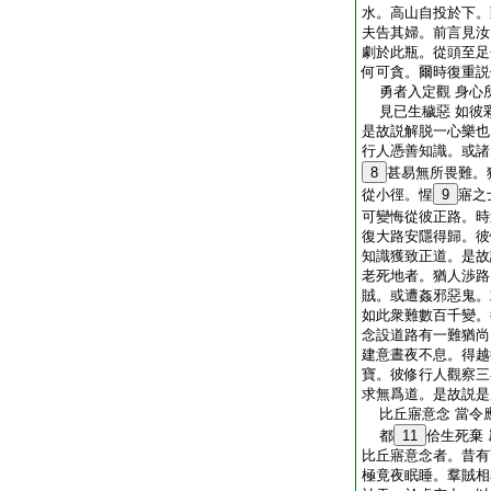
水。高山自投於下。
夫告其婦。前言見汝
劇於此瓶。從頭至足
何可貪。爾時復重説
勇者入定觀 身心
見已生穢惡 如彼
是故説解脱一心樂也
行人憑善知識。或諸
8
甚易無所畏難。
從小徑。惺
9
寤之
可變悔從彼正路。時
復大路安隱得歸。彼
知識獲致正道。是故
老死地者。猶人渉路
賊。或遭姦邪惡鬼。
如此衆難數百千變。
念設道路有一難猶尚
建意晝夜不息。得越
寶。彼修行人觀察三
求無爲道。是故説是
比丘寤意念 當令
都
11
佮生死棄
比丘寤意念者。昔有
極竟夜眠睡。羣賊相