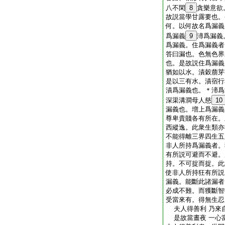
八不閑
8
貪樂意欲
故説當學甘露要也。
何。以何故名爲漏義
爲漏義
9
渧爲漏義
爲漏義。住爲漏義者
答曰漏也。色無色界
也。是故説住爲漏義
猶如以水。漬穀萠芽
是以三有水。漬宿行
漬爲漏義也。＊渧爲
深渠溝澗母人慈
10
漏義也。増上爲漏義
尊卑貴賤各有所在。
西縱逸。此衆生類亦
不能得離三界四生五
非人所持爲漏義者。
有所説可避而不避。
持。不可捉而捉。此
使非人所持狂有所説
漏義。能斷此諸漏者
必成不難。而獲斷智
受當來有。得無生忍
夫人得善利 乃來
是故當晝夜 一心