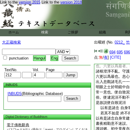
Link to the
version 2015
Link to the
version 2018
騁。執志牢固端攝諸
是故説比丘立是念也
安般數息禪定。後能
中諸結永盡無餘。淨
説前利後則好也。始
化縁已遍。己身度有
ホーム
検索
ご挨拶
組織
利
是故説始得終必勝誓
若見身所住 六更
大正蔵検索
出曜經 (No.
0212_
竺
息心常一意 便自
若見身所住者。比丘
694
695
696
女尼優婆塞優婆夷刹
点:
無
/
有
]
[CITE]
punctuation
Hangul
Eng
種。執志堅固趣道不
也。六更以爲最者。
TextNo.
Vol.
Page
諸根澄淨不亂。守護
六更以爲最也。息心
出入息觀諸毛孔一一
INBUDS
明眼之士於明鏡中自
常一意也。便自致泥
INBUDS
(Bibliographic Database)
俗。便逮泥洹不動不
Search
是故説便自致泥洹
以有是諸念 自身
若其不如是 終不
Digital Dictionary of Buddhism
以有是諸念自身常建
晝夜精勤意不迷誤。
電子佛教辭典
護頭燃。初中竟夜亦
パスワードがない場合は「guest」でログインしてくださ