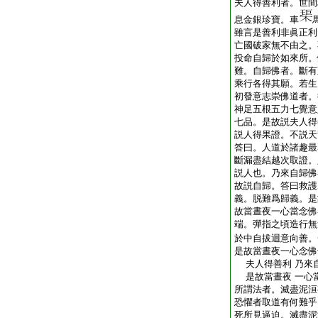
夫人得善利者。世間
息金銀珍寶。車
雖言是善利非眞正利
亡國破家無不由之。
投命自歸於如來所。
難。自歸佛者。斷有
乘行各得其願。若生
初發意志崇佛道者。
神足五根五力七覺意
七品。是故説夫人得
説人得果證。不説天
答曰。人道於諸趣最
斷漏盡結越次取證。
説人也。乃來自歸佛
故説自歸。答曰救護
義。脱難爲歸義。是
故當晝夜一心當念佛
端。彈指之頃造行無
於中自拔迴意向善。
是故當晝夜一心念佛
夫人得善利 乃來
是故當晝夜 一心
所謂法者。滅盡泥洹
恐懼者取道有何難乎
死所見逼迫。滅盡泥