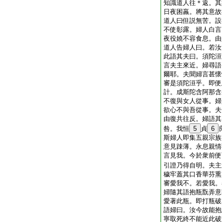
知識道人往＊返。其
日夜困羸。將其意故
道人曰但説無苦。設
不使彰露。婦人白言
夜役嬈不容食息。由
道人告婦人曰。若汝
此語其夫曰。須陀洹
言夫主來近。婦尋語
爾耶。夫聞婦言甚懷
審是須陀洹乎。即便
計。成斯陀含阿那含
不復與女人從事。婦
欲心不與吾從事。夫
由復共往反。婦語其
咎。我恒
5
貞
6
斯婦人即集五親宗族
意見踈薄。永息親情
言見我。今於衆前便
引證乃得自明。夫主
穢牢蓋其口香華芬熏
審愛我不。若愛我。
婦隨其語抱瓶翫弄意
愛著此瓶。即打瓶破
語婦曰。汝今故能抱
寧取死終不能近此破