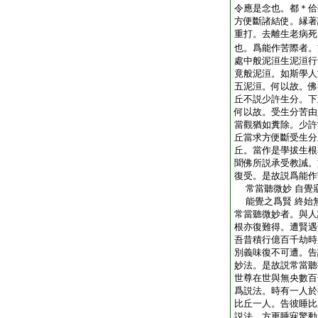
令應是念也。都＊佮
方便斷諸結使。縁著
重打。去離生老病死
也。爲能作苦際者。
處中般泥洹生泥洹行
竟般泥洹。如斯學人
五泥洹。何以故。佛
丘不説少許生分。下
何以故。受生分苦由
當觀猶如糞除。少許
丘當求方便斷受生分
丘。當作是學拔生根
聞佛所説承受教誡。
復受。是故説爲能作
常當聽微妙 自覺
能覺之爲賢 終始
常當聽微妙者。與人
根亦復難得。遭賢遇
吾昔積行億百千劫時
別義味復不可遭。告
妙法。是故説常當聽
世尊在世與無央數百
爲説法。時有一人於
比丘一人。告彼睡比
説法。方更睡寐驚動