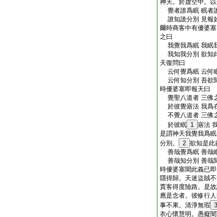
神天。於虚空中。以
覺者誰爲眠 眠者
誰知誰分別 見報
爾時商客中有優婆塞
之曰
我覺我爲眠 我眠
我知我分別 欲知
天復問曰
云何覺爲眠 云何
云何知分別 吾欲
時優婆塞即報天曰
覺聖八道者 三佛
於彼覺寤法 我爲
不覺八道者 三佛
於彼眠
1
寤法 
是謂神天我覺我爲眠
分別。
2
欲知是此
善哉覺爲眠 善哉
善哉知分別 善哉
時優婆塞聞此義已即
隱得歸。天迷盜賊不
賈客得度險路。是故
應是念者。彼修行人
事不果。清淨無瑕
衣心懷慧明。愚癡闇