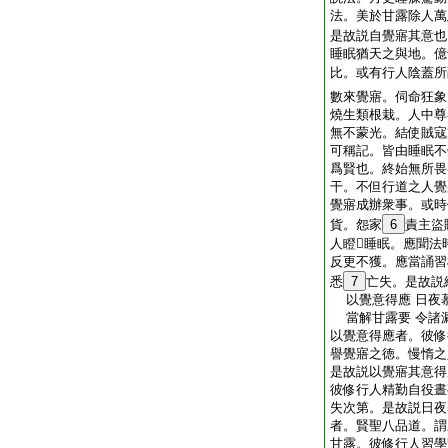
法。美於甘露除人萬
是故説自覺寤其意也
睡眠猶天之與地。億
比。或有行人陰蓋所
數來覺寤。伺命狂象
燒生類根栽。人中尊
無不蒙光。結使賊寇
可稱記。皆由睡眠不
爲賢也。終始無所畏
干。不但行道之人覺
覺寤成辦衆事。或時
貨。怨家
6
責主盜
人瞪𢢺睡眠。應聞
反更不獲。應當誦習
悉
7
亡失。是故説
以覺意得應 日夜
當解甘露要 令諸
以覺意得應者。彼修
譽覺寤之徳。慢惰之
是故説以覺寤其意得
彼修行人精勤自役晝
失次第。是故説日夜
者。賢聖八品道。謂
甘露。彼修行人習學