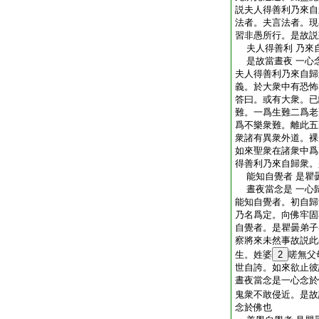
説夫人得善利乃來自
法者。夫言法者。現
習非愚所行。是故説
夫人得善利 乃來
是故當晝夜 一心
夫人得善利乃來自歸
義。於大衆中有恐怖
答曰。或有大衆。已
難。一爲生難二爲老
爲不樂衆難。離此五
衆諸有異衆外道。裸
如來聖衆在諸衆中爲
得善利乃來自歸衆。
能知自覺者 是瞿
晝夜當念是 一心
能知自覺者。初自歸
乃名爲定。向佛牢固
自覺者。是瞿曇弟子
察將來未然事故説此
生。姓婆
2
嗟無父
世自誇。如來欲止彼
晝夜當念是一心念於
鬼衆不敢侵近。是故
念於佛也