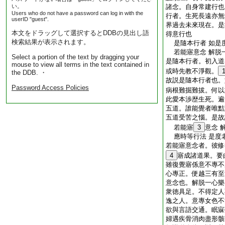
い。
諸念。自身常建行也
Users who do not have a password can log in with the
行者。生死長遠亦無
userID "guest".
界過去未來現在。是
本文をドラッグして選択するとDDBの見出し語
得意行也
検索結果が表示されます。
是隨本行者 如是
若能寤意念 解脱
Select a portion of the text by dragging your
是隨本行者。初入道
mouse to view all terms in the text contained in
或時先教不淨觀。
the DDB. ・
故説是隨本行者也。
Password Access Policies
病根難掘難拔。何以
此愛本渉歴生死。遍
五道。誰能覺者唯黠
五道受苦之惱。是故
若能寤
3
意念 
應時等行法 是度
若能寤意念者。彼修
4
寤成諸道果。要
雖復覺寤係意不專不
心專正。便越三有至
意念也。解脱一心樂
衆徳具足。不得定人
逸之人。意專女色不
欲與言語交通。眠寐
婦遇疾骨消肉盡形骸