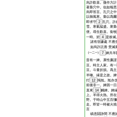
烏詐歡喜。微作方計
著梟穴中。似如報恩
烏即答言。孔穴之中
以御風寒。梟以爲爾
即求守
2
孔穴。詐
雪。寒氣猛盛。衆梟
便。尋生歡喜。銜牧
一時。於
4
是殄滅
諸有宿嫌處 不應
如烏詐託善 焚滅
(一二一)
7
婢共羊
昔有一婢。禀性廉謹
豆。時主人家。有一
豆。斗量折損。爲主
羊噉。縁是之故。婢
打
12
羯羝。羝亦
前後非一。婢因一日
直來
14
觸婢。婢
上。羊得火熱。所在
野。于時山中五百獼
走。即皆一時被火燒
言
瞋恚鬪諍間 不應