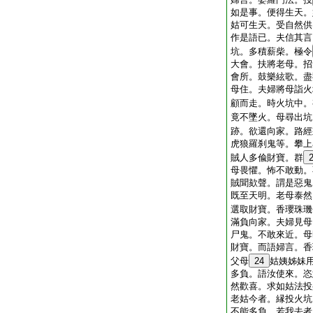
如是事。便得生天。
姑可生天。受自然供
作是語已。夫信其言
坑。多積薪柴。極令
大會。扶將老母。招
會所。鼓樂絃歌。盡
母住。夫婦將母詣火
顧而走。時火坑中。
竟不墜火。母尋出坑
跡。欲還向家。路經
虎狼羅刹鬼等。攀上
賊人多偸財寶。群
母畏懼。怖不敢動。
賊聞欬聲。謂是惡鬼
既至天明。老母泰然
選取財寶。香瓔珠璣
滿負向家。夫婦見母
尸鬼。不敢來近。母
財寶。而語婦言。香
父母
24
姑姨姊妹
多負。語汝使來。恣
然歡喜。求如姑法投
老姑今者。縁投火坑
不能多負。若我去者