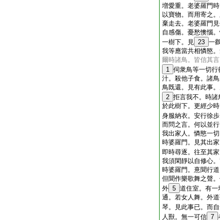
増愛重。老婆羅門時
以寶物。而用寄之。
棄走去。老婆羅門見
自感傷。憂愁懊惱。
一樹下。見
23
一
我等應當共相憐愍。
爾時諸鳥。皆信其言
1
伺衆鳥等一切行
汁。殺他子食。諸鳥
鳥既還。見有此事。
2
拒言我不。時諸
於此樹下。更經少時
身服納衣。安行徐歩
而問之言。何以並行
我出家人。憐愍一切
時婆羅門。見其出家
即時尋逐。往至其家
我須閑靜以自修心。
時婆羅門。憙聞行道
但聞作樂歌舞之聲。
外
5
道住室。有一
通。若女人舞。外道
琴。見此事已。而自
人獸。無一可信
7