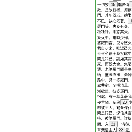
一切狡
15
猾諂僞
欺。是故智者。應察
門。其年既老。娉娶
不已。欲心既著。
羅門等。夫疑有姦。
種種計。用惑其夫。
於火中。爾時少婦。
婆羅門言。兒今墜火
我自少來。唯近己夫
云何卒欲令我捉此男
聞是語已。謂如其言
家。而設大會。集婆
通。老婆羅門聞是事
物。盛裹衣裓。棄婦
路中。見一婆羅門。
處共宿。至明清旦。
漸欲遠。彼婆羅門。
宿處。有一草葉著我
侵世物。葉著
20
歸彼主人。爾並停住
聞是語已。深信其言
待。彼婆羅門。詐捉
間。入
21
一溝壑
草葉還主人
22
竟