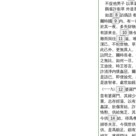
不捉他男子 以草
鸛雀詐銜草 外道
如是
8
諂僞語 
爾時國
9
内。有一
於其一夜。多失財物
有誰來去。
10
致
雜而與往
11
返。
潔己。不犯世物。草
此己外。更無異人。
詰問之。爾時長者。
之無比。如何一旦。
王放捨。時王答言。
詐清淨内懷姦惡。爾
是語已。即便撿究。
是故智者。處世如鏡
(一一九)
12
婆羅
昔有婆羅門。其婦少
重。志存婬蕩。以有
姦謀。欲傷害姑。詐
恪懃。供給無乏。其
今供
14
給。得爲
婦答夫言。今我世供
供。是爲願足。頗有
婦言。婆羅門法。投