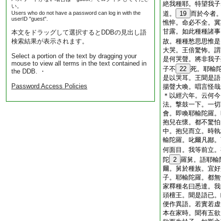
絶我種耶。特望我子
い。
Users who do not have a password can log in with the
道。
19
而於今者
userID "guest".
憔悴。命必不全。冀
甘露。如此種種諸事
本文をドラッグして選択するとDDBの見出し語
検索結果が表示されます。
故。種種愁思思惟是
大哭。王倍驚怖。謂
Select a portion of the text by dragging your
是何哭聲。將非我子
mouse to view all terms in the text contained in
子不
22
死。耶輸
the DDB. ・
是以哭耳。王聞是語
Password Access Policies
揚聲大喚。唱言怪哉
＊以經六年。云何今
法。撃鼓一下。一切
會。即喚耶輸陀羅。
抱兒在懷。都不驚怕
中。抱兒而立。時執
輸陀羅。叱爾凡鄙。
何面目。我等前立。
陀
2
羅舅。語耶輸
爾。舅於種族。宜好
子。耶輸陀羅。都無
家釋種名曰悉達。我
頭檀王。聞是語已。
便作異語。若實若虚
本在家時。聞有五欲