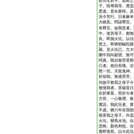
欲而生於子。如斯之
子。毀辱我等。實是
悉達。昔在家時。及
況今苦行。日食麻米
大瞋恚。問諸釋言。
有釋言。如我意者。
中。使其母子。都無
良。即掘火坑。以佉
焚之。即將耶輸陀羅
羅。見火坑已。方大
圍中四向顧望。無可
呵責。既自無罪受斯
己者。抱兒長嘆。念
愍一切。天龍鬼神。
於祐助。無過受苦。
何故不救我之母子今
無憶我者。菩薩昔日
在於衆星。而於今者
方所。一心敬禮。復
實語。我此兒者。實
不虚。猶六年在我胎
燒害我之母子。作是
火坑。變爲水池。自
恐怖。顏色和悦。合
應即燋死。以今此兒