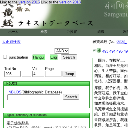
Link to the
version 2015
Link to the
version 2018
生羅睺羅。擧宮婇女
而作是言。怪哉大惡
輕有所作。不自愛愼
悉達菩薩。久已出家
甚爲恥辱。時有釋女
羅姨母之女。椎胸拍
ホーム
検索
ご挨拶
組織
利
羅。汝於尊長所親。
家學道。已經六年。
大正蔵検索
雜寶藏經 (No.
0203_
誰而得。爾無慚愧。
不護惡名。悉達菩薩
493
494
495
49
汝今云何。不護惜彼
punctuation
Hangul
Eng
于爾時。在樓閣上。
相現。白淨王見是相
TextNo.
Vol.
Page
心。生大苦惱。而作
四遠。相好莊嚴。如
乾枯。戒深固根。慚
INBUDS
厚蔭。我子如樹。爲
INBUDS
(Bibliographic Database)
衆寶莊嚴。我子金山
Search
常金剛杵之所碎壞。
如摩竭魚擾亂海水。
爲死摩竭魚之所擾惱
繞。我子如是無量功
Digital Dictionary of Buddhism
常羅睺羅所呑。我種
電子佛教辭典
眞淨。如是等王。相
パスワードがない場合は「guest」でログインしてくださ