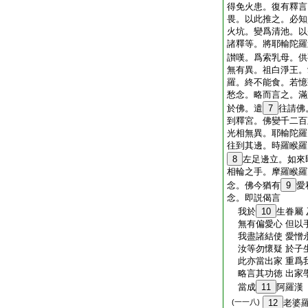
得免火患。復有釋言
畏。以此推之。必知
火坑。變爲清池。以
諸釋等。將耶輸陀羅
讃嘆。爲索乳母。供
無有異。祖白淨王。
羅。終不能食。若憶
愁念。略而言之。滿
於佛。遣
7
往請佛
到釋宮。佛變千二百
光相無異。耶輸陀羅
往到其邊。時羅睺羅
8
左足邊立。如來
相輪之手。摩羅睺羅
念。佛今猶有
9
愛
念。即説偈言
我於
10
生眷屬
無有偏愛心 但以
我盡諸結使 愛憎
汝等勿懷疑 於子
此亦當出家 重爲
略言其功徳 出家
當成
11
阿羅漢
(一一八)
12
老婆