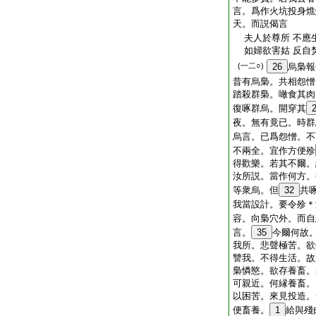
言。爲作火坑投身燋
天。而説偈言
夫人於尊所 不應
如婦欲害姑 反自
(一二○)
26
烏梟報
昔有烏梟。共相怨憎
踏殺群梟。噉食其肉
復啄群烏。開穿其
夜。無有竟已。時群
烏言。已爲怨憎。不
不兩全。宜作方便殄
得歡樂。若其不爾。
汝所説。當作何方。
等衆烏。但
32
共
我當設計。要令殄＊
容。向梟穴外。而自
言。
35
今爾何故
我所。悲聲極苦。欲
讐我。不得生活。故
梟憐愍。欲存養畜。
可親近。何縁養畜。
以困苦。來見投造。
便畜養。
1
給與殘