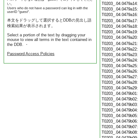
T0203_.04.0479a14
い。
Users who do not have a password can log in with the
T0203_.04.0479a15
userID "guest".
T0203_.04.0479a16
本文をドラッグして選択するとDDBの見出し語
T0203_.04.0479a17
検索結果が表示されます。
T0203_.04.0479a18
T0203_.04.0479a19
Select a portion of the text by dragging your
T0203_.04.0479a20
mouse to view all terms in the text contained in
T0203_.04.0479a21
the DDB. ・
T0203_.04.0479a22
Password Access Policies
T0203_.04.0479a23
T0203_.04.0479a24
T0203_.04.0479a25
T0203_.04.0479a26
T0203_.04.0479a27
T0203_.04.0479a28
T0203_.04.0479a29
T0203_.04.0479b01
T0203_.04.0479b02
T0203_.04.0479b03
T0203_.04.0479b04
T0203_.04.0479b05
T0203_.04.0479b06
T0203_.04.0479b07
T0203_.04.0479b08
T0203_.04.0479b09