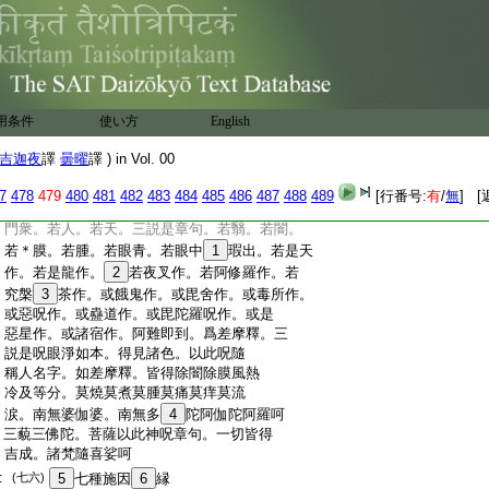
:
是等分翳。莫燒。莫煮。莫腫。莫痛。莫痒。莫
:
流涙。戒實。苦行實。仙實。天實。藥實。呪句
:
實。因縁實。苦實。
20
習實。滅實。道實。阿羅漢
:
實。辟支佛實。
21
菩薩實。如是稱差摩釋名。餘
:
人亦如是稱名。
22
便得眼淨。得眼淨已。使
:
闇除。使＊瞙除。若是風翳。若熱翳。若是冷翳。
用条件
使い方
English
:
若等分翳。莫燒。莫煮。莫腫。莫痛。莫痒。莫
:
流涙。阿難如是章句。如是六佛世尊。我今
吉迦夜
譯
曇曜
譯 ) in Vol. 00
:
第七。亦作是説。四天王亦説是呪。帝釋亦
:
説。梵王并諸梵衆。亦隨歡喜。阿難。我不見
7
478
479
480
481
482
483
484
485
486
487
488
489
[行番号:
有
/
無
] [
:
若天。若人。若魔。若梵。若沙門衆。若婆羅
:
門衆。若人。若天。三説是章句。若翳。若闇。
:
若＊膜。若腫。若眼青。若眼中
1
瑕出。若是天
:
作。若是龍作。
2
若夜叉作。若阿修羅作。若
:
究槃
3
茶作。或餓鬼作。或毘舍作。或毒所作。
:
或惡呪作。或蠱道作。或毘陀羅呪作。或是
:
惡星作。或諸宿作。阿難即到。爲差摩釋。三
:
説是呪眼淨如本。得見諸色。以此呪隨
:
稱人名字。如差摩釋。皆得除闇除膜風熱
:
冷及等分。莫燒莫煮莫腫莫痛莫痒莫流
:
涙。南無婆伽婆。南無多
4
陀阿伽陀阿羅呵
:
三藐三佛陀。菩薩以此神呪章句。一切皆得
:
吉成。諸梵隨喜娑呵
:
(七六)
5
七種施因
6
縁