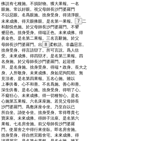
:
佛説有七種施。不損財物。獲大果報。一名
:
眼施。常以好眼。視父母師長沙門婆羅門
:
不以惡眼。名爲眼施。捨身受身。得清淨眼。
:
未來成佛。得天眼佛眼。是名第一果報。
7
二
:
和顏悦色施。於父母師長沙門婆羅門。不顰
:
蹙惡色。捨身受身。得端正色。未來成佛。得
:
眞金色。是名第二果報。三名言辭施。於父
:
母師長沙門婆羅門。出
8
柔軟語。非麤惡言。
:
捨身受身。得言語辯了。所可言説。爲人信
:
受。未來成佛。得四辯才。是名第三果報。四
:
名身施。於父母師長沙門婆羅門。起迎禮
:
拜。是名身施。捨身受身。得端＊政身。長大之
:
身。人所敬身。未來成佛。身如尼拘陀樹。無
:
見頂者。是名第四果報。五名心施。雖以
:
上事供養。心不和善。不名爲施。善心和善。
:
深生供養。是名心施。捨身受身。得明了心。
:
不癡狂心。未來成佛。得一切種智心。是名
:
心施第五果報。六名床座施。若見父母師長
:
沙門婆羅門。爲敷床座令坐。乃至自以已
:
所自坐。請使令坐。捨身受身。常得尊貴七
:
寶床座。未來成佛。得師子法座。是名第六
:
果報。七名房舍施。前父母師長沙門婆羅
:
門。使屋舍之中得行來坐臥。即名房舍施。
:
捨身受身。得自然宮殿舍宅。未來成佛。得
:
諸禪屋宅。是名第七果報。是名七施。雖不