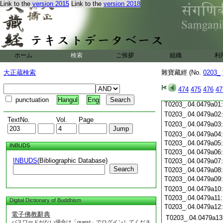
T0203_.04.0478c19
Link to the
version 2015
Link to the
version 2018
T0203_.04.0478c20
T0203_.04.0478c21
T0203_.04.0478c22
T0203_.04.0478c23
T0203_.04.0478c24
ホーム
検索
ご挨拶
組織
利
T0203_.04.0478c25
T0203_.04.0478c26
大正蔵検索
雜寶藏經 (No.
0203_
T0203_.04.0478c27
T0203_.04.0478c28
474
475
476
47
T0203_.04.0478c29
punctuation
Hangul
Eng
T0203_.04.0479a01
T0203_.04.0479a02
TextNo.
Vol.
Page
T0203_.04.0479a03
T0203_.04.0479a04
T0203_.04.0479a05
INBUDS
T0203_.04.0479a06
INBUDS
(Bibliographic Database)
T0203_.04.0479a07
Search
T0203_.04.0479a08
T0203_.04.0479a09
T0203_.04.0479a10
T0203_.04.0479a11
Digital Dictionary of Buddhism
T0203_.04.0479a12
電子佛教辭典
T0203_.04.0479a13
パスワードがない場合は「guest」でログインしてくださ