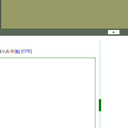
返り点:
有
/
無
]
[CITE]