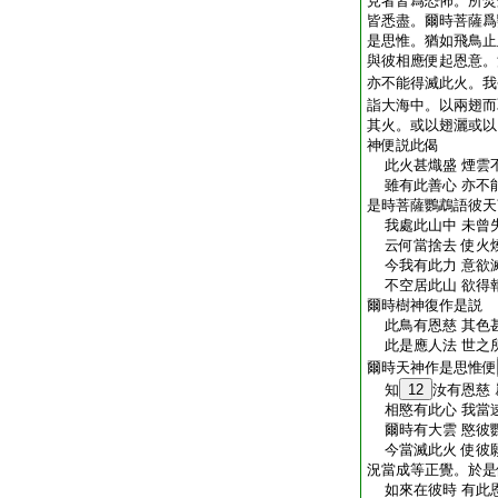
見者皆爲恐怖。所焚
皆悉盡。爾時菩薩爲
是思惟。猶如飛鳥止
與彼相應便起恩意。
亦不能得滅此火。我
詣大海中。以兩翅而
其火。或以翅灑或以
神便説此偈
此火甚熾盛 煙雲
雖有此善心 亦不
是時菩薩鸚鵡語彼天
我處此山中 未曾
云何當捨去 使火
今我有此力 意欲
不空居此山 欲得
爾時樹神復作是説
此鳥有恩慈 其色
此是應人法 世之
爾時天神作是思惟便
知
12
汝有恩慈
相愍有此心 我當
爾時有大雲 愍彼
今當滅此火 使彼
況當成等正覺。於是
如來在彼時 有此