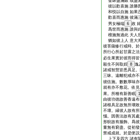
金缽盛滿銀 或盛
彼以歡喜施 誰勝
和悦以自施 如果
歡喜而惠施 彼滿
男女極端
6
政 
爲世而惠施 誰與
檀施無過此 天人
猶如彼上人 意大
彼菩薩修行戒時。於
所行心所起甘露之法
必生果實於彼而得皆
殺生不與取婬
8
逸
諸戒智慧皆悉具足。
三昧。遠離犯戒亦不
彼信施。數數厚味亦
就有亦不敷花。依見
果。所種有新善眠
由彼功徳故善香遠布
諸根具足故無所壞敗
不壞。縁彼人故有所
惱。因善法故有其處
形貎故有服飾。爲彼
量無有窮盡。從初發
禁戒成就。於是便説
上下及四方 諸有