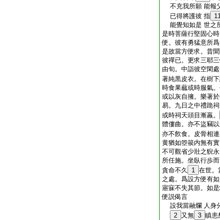
不充我所願 能報
已得將護彼 指
1
能覺知如是 世之
是時菩薩行堅固心時
便。彼有勇猛意所爲
是故當方便求。昔聞
彼禪已。更求三耶三
由旬。中詣彼空閑處
著純黒皮衣。在樹下
時食果蓏或時服氣。
或以灰自擁。樂著於
易。九日之中禮跪祠
或時祠天頭目漸羸。
體僂曲。亦不盜竊以
亦不飮食。皮骨相連
黄猶如箜篌内無有實
不可觀省少壯之貎永
所任施。坐臥行歩而
貪命不久
1
在世。
之處。爲設方便有如
寤寐不失其節。如是
便説偈言
設我當融爛 人身
2
又無
3
瞋恚