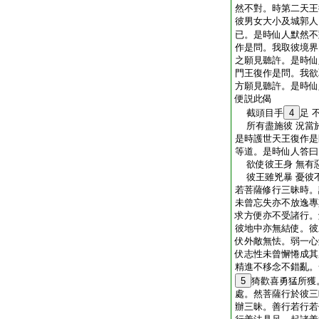
然不對。時第二天王
彼男女大小及城郭人
已。是時仙人默然不
作是問。我取彼境界
之願見聽許。是時仙
門王復作是問。我欲
方願見聽許。是時仙
便説此偈
截頭目手
4
足 
所有盡施彼 況當
是時護世天王復作是
等道。是時仙人答曰
欲使彼王身 無有
彼王雖兇暴 憂彼
若菩薩修行三昧時。
未曾忘失亦不放逸專
求方便亦不受諸行。
彼地中亦無結使。彼
伏外敵無怯。弱一心
伏志性未曾懈惓成其
精進不移念不錯亂。
5
猗歡喜勇猛所獲
處。然菩薩行於彼三
辦三昧。善行若行若