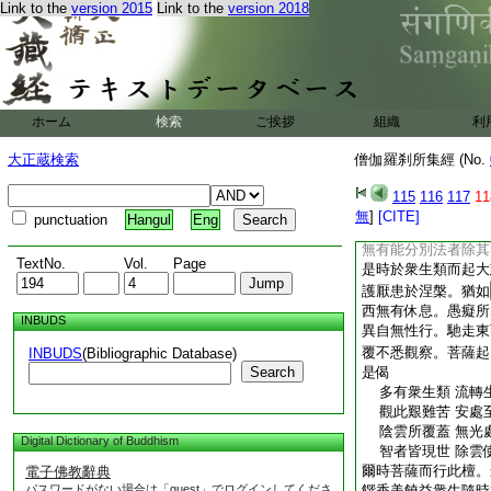
Link to the
version 2015
Link to the
version 2018
滅此結使者除其智者
於衆生類而起大慈。
性荒亂。無有能使至
是菩薩觀察。是時於
之類謂欲爲淨内盛臭
者除其智者。如是菩
ホーム
検索
ご挨拶
組織
利
而起大慈。衆生之類
有能曉第一之義至涅
大正蔵検索
僧伽羅刹所集經 (No.
菩薩觀察。是時於衆
類著有常想謂不移動
115
116
117
11
者除其智者。如是菩
無
]
[CITE]
punctuation
Hangul
Eng
類而起大慈。衆生之
無有能分別法者除其
TextNo.
Vol.
Page
是時於衆生類而起大
護厭患於涅槃。猶如
西無有休息。愚癡所
INBUDS
異自無性行。馳走東
覆不悉觀察。菩薩起
INBUDS
(Bibliographic Database)
Search
是偈
多有衆生類 流轉
觀此艱難苦 安處
陰雲所覆蓋 無光
Digital Dictionary of Buddhism
智者皆現世 除雲
爾時菩薩而行此檀。
電子佛教辭典
パスワードがない場合は「guest」でログインしてくださ
饌香美饒益衆生隨時