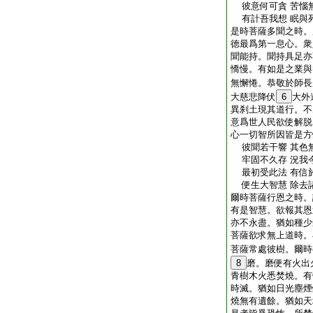
彼意何可貪 苦惱
有計吾我想 眠與
是時菩薩多聞之時。
徳最爲第一息心。衆
聞能持。聞持具足亦
憍慢。有如是之業與
無懈惓。恭敬於師長
大慈悲降伏
6
大外
異刹土現其道行。不
意爲世人民欲使解脱
心一切智所因皆是方
彼聞若干響 其色
牢固不久存 況我
最初受此法 有信
便生大智慧 除去
爾時菩薩行恩之時。
有是智慧。欲報其恩
亦不永盡。猶如種少
菩薩欲求無上道時。
菩薩常處彼樹。爾時
8
磨。磨便有火出
青樹木火悉焚燒。有
時滅。猶如日光塵煙
燒無有遺餘。猶如天