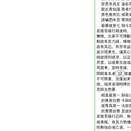
皆悉等具足 遠欲
親近善知識 善者
善色無有比 戒香
諸穢悉休息 覺我
最勝後第七 我今
若復菩薩行精進時。
懈惓。出家不可障斷
動故有其力縁。種種
故有其忍。有所長益
故示現衆生。攝其心
師故得到彼岸。以定
所度。以彼衆生故成
馬寶車。是時菩薩。
聞精進名者
12
發
不可限量。況復如來
徳。端坐道場時降伏
意除去愁憂
精進最第一 歸命
於佛善自覺 今歸
彼尊爲第一 法鼓
於覺覺自覺 是故
若復菩薩行忍時。無
彼果報。有其力勢擁
性剛強自省己過。一