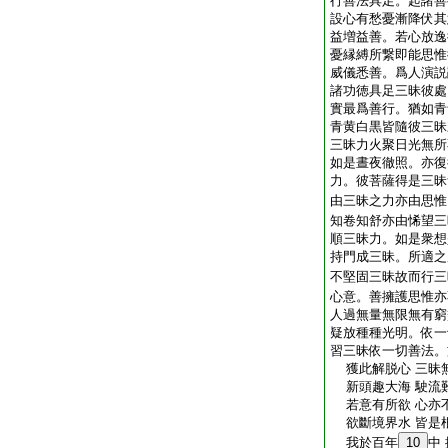
行善法具足。起諸善
設心有愁憂漸降伏其
益増益善。若心放逸
憂縁縛所繋即能思惟
威儀悉善。爲人演説
諸功徳具足三昧彼處
實最爲善行。猶如青
青黄白黒皆隨彼三昧
三昧力火聚日光無所
如是晝夜徹照。亦復
力。彼菩薩得是三昧
由三昧之力亦由思惟
知卷知舒亦由悕望三
順三昧力。如是衆想
持門成三昧。所適之
不堅固三昧故而行三
心意。善擁護思惟亦
人過無量無限無有窮
疑放種種光明。依一
習三昧依一切善法。
獲此解脱心 三昧
新頭趣大海 駛流
若意有所欲 心亦
欲斷境界水 皆是
我於百年
10
中