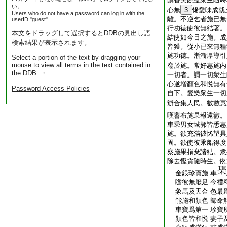
い。
心無
3
悕愛味成就
Users who do not have a password can log in with the
離。不逆乞者施已無
userID "guest".
行功徳使彼無結著。
本文をドラッグして選択するとDDBの見出し語
結使如今日之施。成
検索結果が表示されます。
皆獲。從小已來無種
施功徳。漸漸厚導引
Select a portion of the text by dragging your
mouse to view all terms in the text contained in
廢於施。常好惠施内
the DDB. ・
一切者。謂一切衆生
心遂増顏色和悦無有
Password Access Policies
自下。愛樂衆生一切
辦合集人民。數數惠
嘆譽布施果報遠徹。
車乘男女城郭皆悉惠
施。欲充滿彼悕望具
固。欲使彼乘船得度
察施果捐棄諸結。衆
除去慳貪隨時生。依
金銀珍寶施 車
瞻彼無厭足 今禮
象馬及天金 色最
能施和顏色 歸命
車寶爲第一 珍寶
顏色皆和悦 妻子