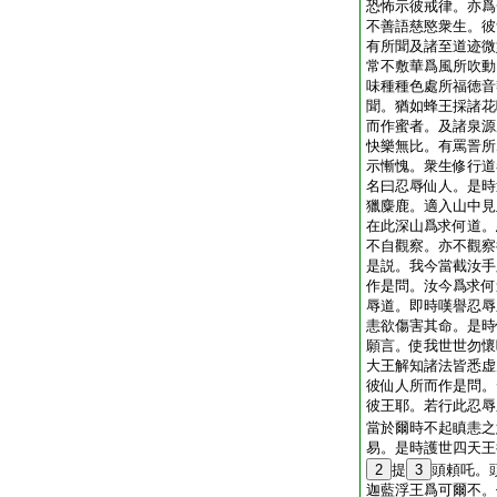
恐怖示彼戒律。亦爲
不善語慈愍衆生。彼
有所聞及諸至道迹微
常不敷華爲風所吹動
味種種色處所福徳音
聞。猶如蜂王採諸花
而作蜜者。及諸泉源
快樂無比。有罵詈所
示慚愧。衆生修行道
名曰忍辱仙人。是時
獵麋鹿。適入山中見
在此深山爲求何道。
不自觀察。亦不觀察
是説。我今當截汝手
作是問。汝今爲求何
辱道。即時嘆譽忍辱
恚欲傷害其命。是時
願言。使我世世勿懷
大王解知諸法皆悉虚
彼仙人所而作是問。
彼王耶。若行此忍辱
當於爾時不起瞋恚之
易。是時護世四天王
2
提
3
頭頼吒。
迦藍浮王爲可爾不。