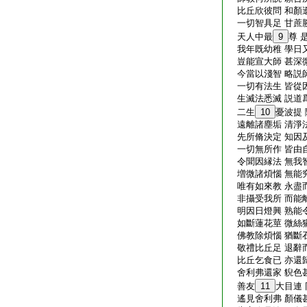
比丘欣彼問 和顏
一切智具足 甘蔗
天人中最
9
尊 
我年既幼稚 學日
豈能宣大師 甚深
今當以淺智 略説
一切有法生 皆從
生滅法悉滅 説道
二生
10
憂波提
遠離諸塵垢 清淨
先所脩決定 知因
一切無所作 皆由
令聞因縁法 無我
増微諸煩惱 無能
唯有如來教 永盡
非攝受我所 而能
明因日燈興 熟能
如斷蓮花莖 微絲
佛教除煩惱 猶斷
敬禮比丘足 退辭
比丘乞食已 亦還
舍利弗還家 貎色
善友
11
大目連
遙見舍利弗 顏儀