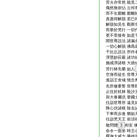
苦火亦常然 能見
熾然無依怗 云何
而不生厭離 厭離
貪盡得解脱 若已
解脱知見生 觀察
而擧於梵行 一切
更不受後有 如是
聞世尊説法 諸漏
一切心解脱 佛爲
千比丘説法 所作
淨慧妙莊嚴 諸功
施戒淨諸根 大徳
苦行林失榮 如人
空身而徒生 世尊
進詣王舍城 憶念
先所修要誓 世尊
止住於杖林 瓶沙
與大眷屬倶 擧國
往詣世尊所 遠見
降心伏諸根 除去
下車而歩進 猶如
往詣梵天王 前頂
敬問體
3
和安 
命令一面坐 時王
釋迦大威力 勝徳