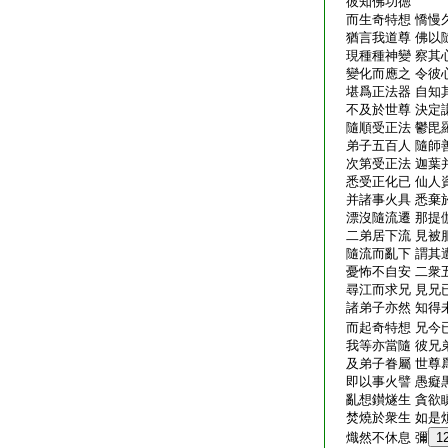
彼知佛功徳
而生奇特想 憍慢
猶言我道尊 佛以
現種種神變 察其
變化而應之 令彼
堪爲正法器 自知
不及於世尊 決定
隨順受正法 鬱毘
弟子五百人 隨師
次第受正法 迦葉
悉受正化已 仙人
并諸事火具 悉棄
漂沒隨流遷 那提
二弟居下流 見被
隨流而亂下 謂其
憂怖不自安 二衆
尋江而求兄 見兄
諸弟子亦然 知得
而起奇特想 兄今
我等亦當隨 彼兄
及弟子眷屬 世尊
即以事火譬 愚癡
亂想鑚燧生 貪欲
焚燒於衆生 如是
熾然不休息 彌
1