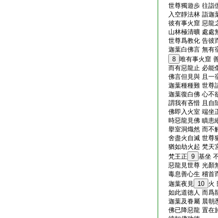
世尊獨遊歩 往詣
入空靜法林 詣迦
彼有事火窟 惡龍
山林極清曠 處處
世尊爲教化 告彼
迦葉白佛言 無有
8
唯有事火窟 
而有惡龍止 必能
佛言但見與 且一
迦葉種種難 世尊
迦葉復白佛 心不
謂我有吝惜 且自
佛即入火室 端坐
時惡龍見佛 瞋恚
擧室洞熾然 而不
舍盡火自滅 世尊
猶如劫火起 梵天
梵王正
9
基坐 
惡龍見世尊 光顏
毒息善心生 稽首
迦葉夜見
10
火
如此道徳人 而爲
迦葉及眷屬 晨朝
佛已降惡龍 置在