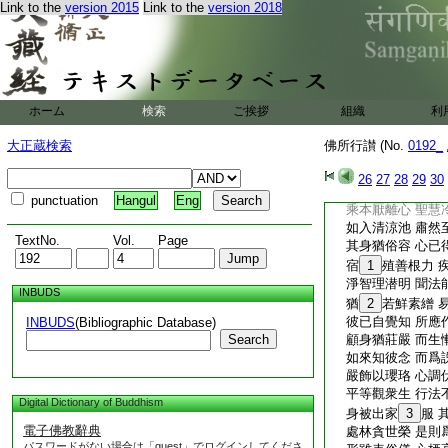
Link to the
version 2015
Link to the
version 2018
時彼鳩
19
尸城
夜
20
睡忽覺悟
男女
21
身裸臥
念此煩惱本 誑惑
嚴服
22
佩瓔珞
ホーム
検索
ご挨拶
組織
利
尋路而
23
普唱
如來夜經行 聞唱
大正蔵検索
佛所行讃 (No.
0192_
即命汝善來
24
涅槃極清涼 寂滅
26
27
28
29
30
耶舍聞佛教 心中
punctuation
Hangul
Eng
乘本厭離心 聖慧
如入清涼池 肅然
TextNo.
Vol.
Page
其身猶俗容 心已
宿
1
殖善根力 
淨智理潜明 聞法
INBUDS
猶
2
若鮮素繒 
彼已自覺知 所應
INBUDS
(Bibliographic Database)
Search
顧身猶莊嚴 而生
如來知彼念 而爲
嚴飾以瓔珞 心調
平等觀衆生 行法
Digital Dictionary of Buddhism
身被出家
3
服 
電子佛教辭典
處林貪世榮 是則
パスワードがない場合は「guest」でログインしてくださ