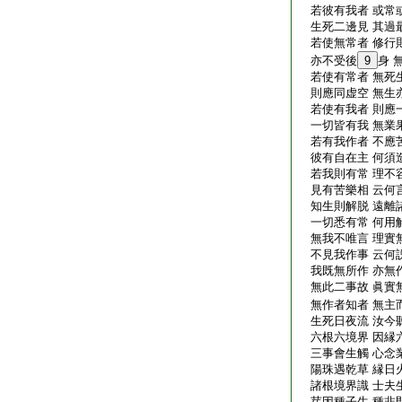
若彼有我者 或常
生死二邊見 其過
若使無常者 修行
亦不受後
9
身 
若使有常者 無死
則應同虚空 無生
若使有我者 則應
一切皆有我 無業
若有我作者 不應
彼有自在主 何須
若我則有常 理不
見有苦樂相 云何
知生則解脱 遠離
一切悉有常 何用
無我不唯言 理實
不見我作事 云何
我既無所作 亦無
無此二事故 眞實
無作者知者 無主
生死日夜流 汝今
六根六境界 因縁
三事會生觸 心念
陽珠遇乾草 縁日
諸根境界識 士夫
芽因種子生 種非