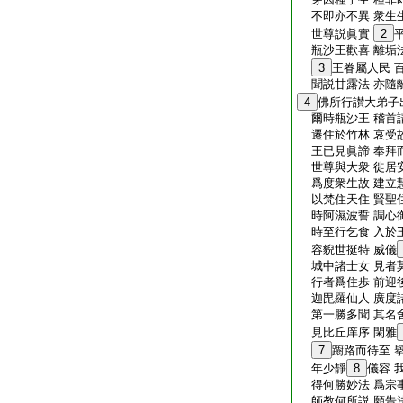
不即亦不異 衆生
世尊説眞實
2
瓶沙王歡喜 離垢
3
王眷屬人民 
聞説甘露法 亦隨
4
佛所行讃大弟子
爾時瓶沙王 稽首
遷住於竹林 哀受
王已見眞諦 奉拜
世尊與大衆 徙居
爲度衆生故 建立
以梵住天住 賢聖
時阿濕波誓 調心
時至行乞食 入於
容貎世挺特 威儀
城中諸士女 見者
行者爲住歩 前迎
迦毘羅仙人 廣度
第一勝多聞 其名
見比丘庠序 閑雅
7
躕路而待至 
年少靜
8
儀容 
得何勝妙法 爲宗
師教何所説 願告