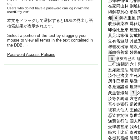
形雖表俗儀 心栖
い。
在家同山林 則離
Users who do not have a password can log in with the
縛解存於心 形豈
userID "guest".
佩
4
鉀衣重袍 
本文をドラッグして選択するとDDBの見出し語
改形著染衣 爲伏
検索結果が表示されます。
即命比丘來 應聲
Select a portion of the text by dragging your
具足出家儀 皆成
mouse to view all terms in the text contained in
先有俗遊朋 其數
the DDB. ・
尋善友出家 隨次
斯由宿善業 妙果
Password Access Policies
6
淳灰洽已久 
上行諸聲聞 六十
悉如羅漢法 隨順
汝今已濟度 生死
所作已畢竟 堪受
各應遊諸國 度諸
衆生苦熾然
7
汝等各獨遊 哀愍
吾今亦獨行 還彼
彼有大仙人 王仙
悉皆在於彼 擧世
迦葉苦行仙 國人
受學者甚衆 我今
時六十比丘 奉教
各從其宿縁 隨意