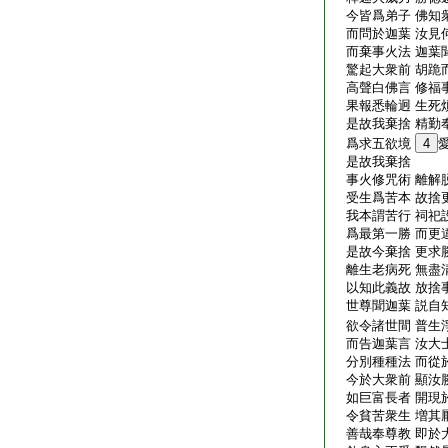
今皆爲弟子 佛知
而問於迦葉 汝見
而棄事火法 迦葉
驚起大衆前 胡跪
高聲白佛言 修福
果報悉輪迥 生死
是故我棄捨 精勤
爲求五欲境
4
是故我棄捨
事火修咒術 離解
受生爲苦本 故捨
我本謂苦行 祠祀
爲最第一勝 而更
是故今棄捨 更求
離生老病死 無盡
以知此義故 放捨
世尊聞迦葉 説自
欲令諸世間 普生
而告迦葉言 汝大
分別種種法 而從
今於大衆前 顯汝
如巨富長者 開現
令貧苦衆生 増其
善哉奉尊教 即於