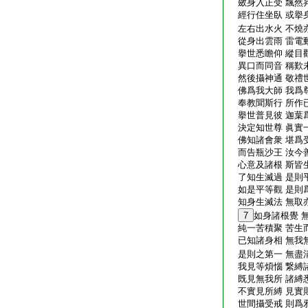
斂身入正受 飄然
經行住坐臥 或擧
左右出水火 不燒
從身出雲雨 雷電
擧世悉瞻仰 縱目
異口而同音 稱歎
然後攝神通 敬禮
佛爲我大師 我爲
奉教聞斯行 所作
擧世普見彼 迦葉
決定知世尊 眞實
佛知諸會衆 堪爲
而告瓶沙王 汝今
心意及諸根 斯皆
了知生滅過 是則
如是平等觀 是則
知身生滅法 無取
7
如身諸根覺 
純一苦積聚 苦生
已知諸身相 無我
是則之第一 無盡
我見等煩惱 繋縛
既見無我所 諸縛
不實見所縛 見實
世間攝受戒 則爲