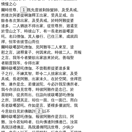
:
憍慢之心
:
爾時世尊。
1
既先度彼剃除髮師。及受具戒。
:
然後次與婆提唎迦釋王出家。受具足戒。自
:
餘各各次第出家。及受具戒。於時阿難提婆
:
達多。二人猶故不得出家。從世尊所。迴還至
:
於雪山之下。時彼山下。有一長老姓跋㖿瑟
:
吒。名曰僧伽。其人修行。已住三果。成就四
:
禪。恒常依彼雪山而住
:
爾時跋㖿瑟吒僧伽。見阿難等二人來至。逆
:
慰之言。諸釋童子。何因來此。時彼二人。而報
:
之言。我等今者樂欲出家故來於此。善哉聖
:
者願度我等。令得出家
:
爾時跋㖿瑟吒僧伽。不曾觀察提婆達多童
:
子之行。不練其智。即令二人捨家出家。及受
:
具戒。長老阿難。出家未久。在於空閑。坐禪思
:
惟。遂作是念。若優波陀。今必許我至佛所者。
:
我今亦須自見世尊。時彼阿難作是念已。於
:
晨朝時。從房而出。往詣向彼跋㖿瑟吒僧伽
:
之所。頂禮其足。却住一面。住一面已。而白
:
長老跋㖿瑟吒。作如是言。婆檀多優波陀。我
:
今意欲往見於佛聽許
2
以不
:
爾時跋㖿瑟吒僧伽。報彼阿難作是言曰。阿
:
難。汝今若知時者。往向佛邊到佛邊已。汝當
:
爲我頂禮佛足。爲我通傳問訊世尊。少病少