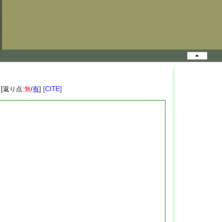
 [返り点:
無
/
有
]
[CITE]