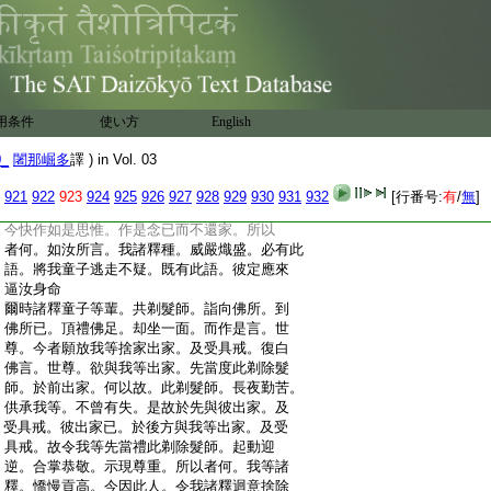
:
是念。若有見者。任取此物。終不爲盜。私自念
:
已。詣向諸釋童子之所。而彼諸釋童子。遙見
:
剃髮師來。而告之言。汝今何故不歸家也。時
:
剃髮師。報諸釋童。作如是言。諸聖子輩。我今
:
私自作如此念。諸釋強盛。有大威徳。有大力
:
勢。謂言我將諸釋童子。東西逃走。以是因縁。
用条件
使い方
English
:
當恐逼切我之身命。汝之童子。既吐此物。我
:
今云何方欲食之。如我今者。不受此物。何以
0_
闍那崛多
譯 ) in Vol. 03
:
故。諸釋強盛。有大力勢。猶故出家。況我今
:
者。而不出家。以此因縁。我不歸去
921
922
923
924
925
926
927
928
929
930
931
932
[行番号:
有
/
無
]
:
爾時釋種諸童子等。聞彼語已。而語之言。汝
:
今快作如是思惟。作是念已而不還家。所以
:
者何。如汝所言。我諸釋種。威嚴熾盛。必有此
:
語。將我童子逃走不疑。既有此語。彼定應來
:
逼汝身命
:
爾時諸釋童子等輩。共剃髮師。詣向佛所。到
:
佛所已。頂禮佛足。却坐一面。而作是言。世
:
尊。今者願放我等捨家出家。及受具戒。復白
:
佛言。世尊。欲與我等出家。先當度此剃除髮
:
師。於前出家。何以故。此剃髮師。長夜勤苦。
:
供承我等。不曾有失。是故於先與彼出家。及
:
受具戒。彼出家已。於後方與我等出家。及受
:
具戒。故令我等先當禮此剃除髮師。起動迎
:
逆。合掌恭敬。示現尊重。所以者何。我等諸
:
釋。憍慢貢高。今因此人。令我諸釋迴意捨除