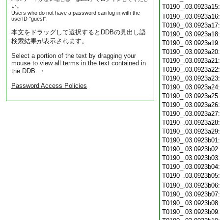
い。
T0190_.03.0923a15
Users who do not have a password can log in with the
T0190_.03.0923a16
userID "guest".
T0190_.03.0923a17
本文をドラッグして選択するとDDBの見出し語
T0190_.03.0923a18
検索結果が表示されます。
T0190_.03.0923a19
T0190_.03.0923a20
Select a portion of the text by dragging your
T0190_.03.0923a21
mouse to view all terms in the text contained in
T0190_.03.0923a22
the DDB. ・
T0190_.03.0923a23
Password Access Policies
T0190_.03.0923a24
T0190_.03.0923a25
T0190_.03.0923a26
T0190_.03.0923a27
T0190_.03.0923a28
T0190_.03.0923a29
T0190_.03.0923b01
T0190_.03.0923b02
T0190_.03.0923b03
T0190_.03.0923b04
T0190_.03.0923b05
T0190_.03.0923b06
T0190_.03.0923b07
T0190_.03.0923b08
T0190_.03.0923b09