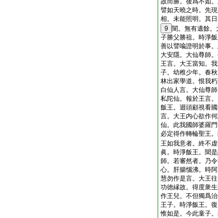
故而勝。後爲不如。
譬如天曉之時。先現
相。未能照明。其日
9
闇。無有遺餘。
子勝父勝祖。時淨飯
善以譬喩證明於事。
大安隱。大仙尊師。
王言。大王當知。我
子。幼稚少年。春秋
林出家學道。恨我朽
白仙人言。大仙尊師
私陀仙。報於王言。
飯王。迴頭顧視看國
言。大王内心欲作何
仙。此我國師婆羅門
必定得作轉輪聖王。
王如我意者。終不虚
眞。時淨飯王。聞是
師。若審然者。乃令
心。肝腸惱沸。時阿
慧勿作是言。大王往
功徳縁故。得度衆生
作王兒。不但獨爲治
王子。時淨飯王。復
惟如是。今此童子。