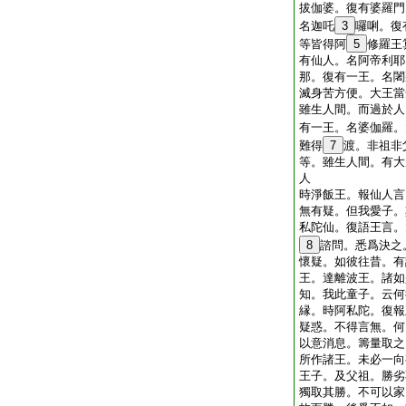
拔伽婆。復有婆羅門
名迦吒
3
囉唎。復
等皆得阿
5
修羅王
有仙人。名阿帝利耶
那。復有一王。名闍
滅身苦方便。大王當
雖生人間。而過於人
有一王。名婆伽羅。
難得
7
渡。非祖非
等。雖生人間。有大
人
時淨飯王。報仙人言
無有疑。但我愛子。
私陀仙。復語王言。
8
諮問。悉爲決之
懷疑。如彼往昔。有
王。達離波王。諸如
知。我此童子。云何
縁。時阿私陀。復報
疑惑。不得言無。何
以意消息。籌量取之
所作諸王。未必一向
王子。及父祖。勝劣
獨取其勝。不可以家