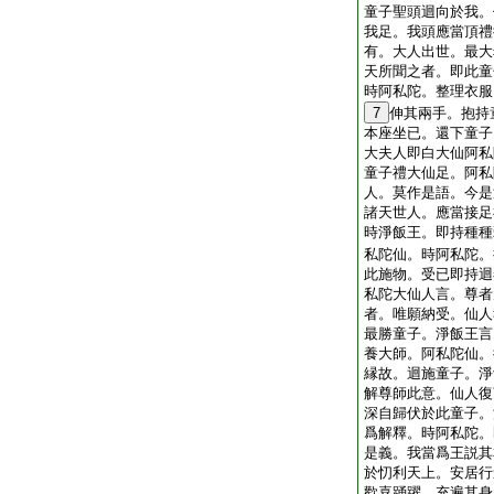
童子聖頭迴向於我。
我足。我頭應當頂禮
有。大人出世。最大
天所聞之者。即此童
時阿私陀。整理衣服
7
伸其兩手。抱持
本座坐已。還下童子
大夫人即白大仙阿私
童子禮大仙足。阿私
人。莫作是語。今是
諸天世人。應當接足
時淨飯王。即持種種
私陀仙。時阿私陀。
此施物。受已即持迴
私陀大仙人言。尊者
者。唯願納受。仙人
最勝童子。淨飯王言
養大師。阿私陀仙。
縁故。迴施童子。淨
解尊師此意。仙人復
深自歸伏於此童子。
爲解釋。時阿私陀。
是義。我當爲王説其
於忉利天上。安居行
歡喜踊躍。充遍其身