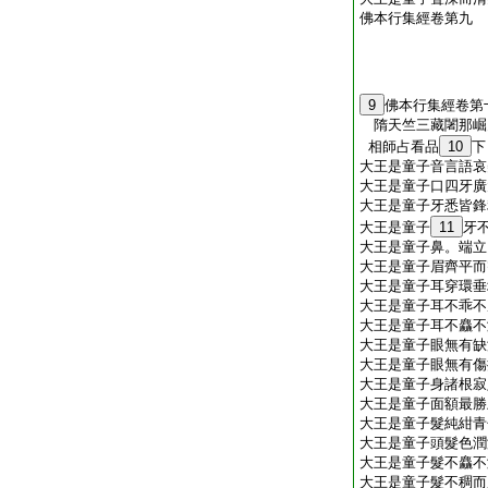
佛本行集經卷第九
9
佛本行集經卷第
隋天竺三藏闍那
相師占看品
10
下
大王是童子音言語哀
大王是童子口四牙廣
大王是童子牙悉皆鋒
大王是童子
11
牙
大王是童子鼻。端立
大王是童子眉齊平而
大王是童子耳穿環垂
大王是童子耳不乖不
大王是童子耳不麤不
大王是童子眼無有缺
大王是童子眼無有傷
大王是童子身諸根寂
大王是童子面額最勝
大王是童子髮純紺青
大王是童子頭髮色潤
大王是童子髮不麤不
大王是童子髮不稠而