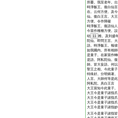
所憂。我至老年。出
時淨飯王。復白仙言
在。云何方便。及今
仙。復白王言。大王
方便。令作障礙
時淨飯王。復語仙人
今當作種種方便。設
幼
11
稚。及到盛
陀仙。即問王言。大
語。時淨飯王。報彼
如我國内。所有相師
是童子。在家當作轉
是語。阿私陀仙。復
師。皆大妄語。何以
聖王之相。今此童子
特殊好。分明炳著。
人言。大師何等是此
阿私陀。具白王言
大王當知今此童子。
大王今是童子諸指爪
大王今是童子諸指爪
大王今是童子諸指爪
大王今是童子諸指妙
大王今是童子諸指皆