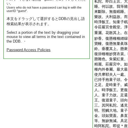
私陀。即白王言。大
い。
睡。何以故。我等雖
Users who do not have a password can log in with the
userID "guest".
來斷除。無復眠睡。
樂故。大利益故。而
本文をドラッグして選択するとDDBの見出し語
時淨飯王。知童子眠
検索結果が表示されます。
令莊嚴宮舍殿堂。淨
Select a portion of the text by dragging your
重灑。花散其上。在
mouse to view all terms in the text contained in
妙香。復懸種種繒綵
the DDB. ・
寶幢。復懸無量眞珠
鈴。垂覆其上。懸衆
Password Access Policies
復掛種種妙寶衣裳。
懸雜色。朱紫紅黄。
精麗。莊嚴宮中。如
種内外眷屬。最大最
使共摩耶夫人一處。
已持手抱童子頭。令
之足。是時童子。威
人。時淨飯王。更復
人。童子力故。足還
王。復迴童子。頭向
三。其阿私陀。遙見
明。照觸大地。童子
金。頭如寶蓋。鼻直
等。無缺無減。具足
時阿私陀。即從＊座