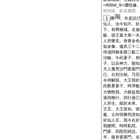
<#0694_9/>
因何縁。歡喜騰躍。
1
躑
。作是語
仙人。汝今知不。於
下。有釋種城。名迦
飯。彼王最大第一夫
人所樂見。身黄金色
如金像。備具三十二
得成阿耨多羅三藐三
法輪。今此童子。相
子。以自神力。能知
天人魔梵沙門婆羅門
已。分別法相。乃至
令得解脱。大王我於
此觀看童子。時淨飯
大憐愍我。大饒益我
過四種行。四行過已
人所生。能於未來。
王言。大王當知。彼
處。云何得勝而證知
於仙人言。我今在於
我樂聞。時阿私陀。
門家。四毘陀經説。
羊。復有婆羅門。名