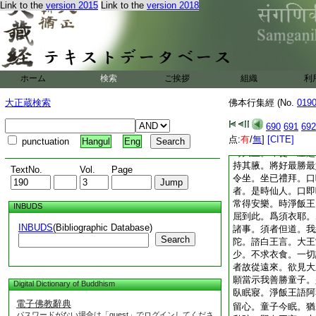
Link to the
version 2015
Link to the
version 2018
如是言。我婆羅門。
歩行。翻似年少。二
來。其那羅陀。年始
時守門者。語仙人言
入宮門。漸漸而行。
飯王。聞此語已。心
ホーム
検索
ご挨拶
組織
利
3
座起。語彼通事
來。勿使淹遲。時守
大正蔵検索
佛本行集經 (No.
019
言。大仙知時。宜速
690
691
692
已。即共侍者那羅陀
点:
有
/
無
]
[CITE]
遙在殿見阿私陀仙漸
punctuation
Hangul
Eng
時大王。即從＊座起
持其腋。將好最勝最
TextNo.
Vol.
Page
令坐。坐已禮拜。口
者。是時仙人。口即
常得安樂。時淨飯王
INBUDS
屈到此。爲須衣耶。
INBUDS
(Bibliographic Database)
諸事。須者但道。我
Search
陀。諮白王言。大王
少。不求衣食。一切
者故從遠來。欲見大
願當示我善勝童子。
Digital Dictionary of Buddhism
臥眠寢。淨飯王語阿
電子佛教辭典
留心。童子今眠。猶
パスワードがない場合は「guest」でログインしてくださ